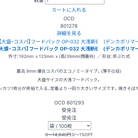
カートに入れる
OCD
801278
詳細を見る
【大盛・コスパ】フードパック OP-032 大浅新E (デンカポリマー
外寸：192mm x 123mm x (高)39mm(閉蓋時) ／ 形状：折ぶた式
蓋高 9mm 優良コスパのエコノミータイプ。(薄手仕様)
大盛サイズの大浅フードパック。
ンカツ1枚分が余裕で入る、定番より一回り大きいサイズです。焼きそば
OCD
801293
受発注
受発注
0〜14,640
円
0〜1
%OFF