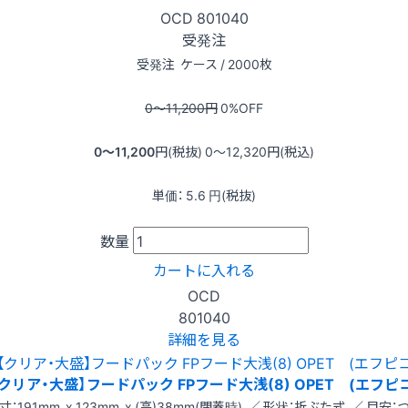
OCD
801040
受発注
受発注
ケース / 2000枚
0〜11,200
円
0
%OFF
0〜11,200
円(税抜)
0〜12,320
円(税込)
単価：
5.6
円(税抜)
数量
カートに入れる
OCD
801040
詳細を見る
【クリア・大盛】フードパック FPフード大浅(8) OPET (エフピコ
寸：191mm x 123mm x (高)38mm(閉蓋時) ／ 形状：折ぶた式 ／ 目安：