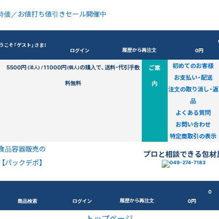
特価／お値打ち値引きセール開催中
うこそ「ゲスト」さま！
履歴から再注文
ログイン
0円
初めてのお客様
5500円
11000円
の購入で、送料・代引手数
ご案
(法人) /
(個人)
お支払い・配送
料無料
内
注文の取り消し・返
品
よくある質問
お問い合わせ
特定商取引の表示
食品容器販売の
プロと相談できる包材
【パックデポ】
0
履歴から再注文
商品検索
ログイン
0円
トップページ