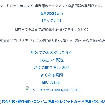
フードパック 嵌合など、業務用のテイクアウト食品容器の専門店です。
食品容器販売の
【パックデポ】
12時
までの
注文
で
即日発送
（休日・受発注品を除く）
税込
5,500円
（法人宛） /
11,000円
（個人宛）の
購入
で、
送料・代引手数料無
初めてのお客様はこちら
お支払い・配送
注文の取り消し・返品
よくある質問
問い合わせ