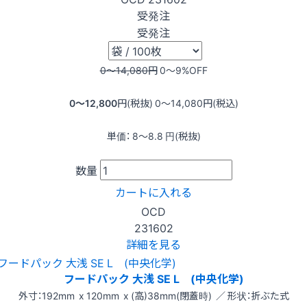
受発注
受発注
0〜14,080
円
0〜9
%OFF
0〜12,800
円(税抜)
0〜14,080
円(税込)
単価：
8〜8.8
円(税抜)
数量
カートに入れる
OCD
231602
詳細を見る
フードパック 大浅 SE L (中央化学)
外寸：192mm x 120mm x (高)38mm(閉蓋時) ／ 形状：折ぶた式