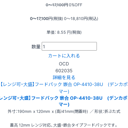
0〜17,100
円
0
%OFF
0〜17,100
円(税抜)
0〜18,810
円(税込)
単価：
8.55
円(税抜)
数量
カートに入れる
OCD
602035
詳細を見る
レンジ可・大盛】フードパック 嵌合 OP-4410-38U (デンカ
マー)
外寸：190mm x 120mm x (高)41mm(閉蓋時) ／ 形状：折ぶた式
蓋高 12mm レンジ対応、大盛・嵌合タイプフードパックです。