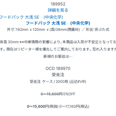
189952
詳細を見る
フードパック 大浅 SE (中央化学)
外寸：192mm x 120mm x (高)38mm(閉蓋時) ／ 形状：折ぶた式
体高 30mm ※※中東情勢の影響により、本商品は入荷が不安定となって
す。現在はリピーター様を優先してご案内しております。恐れ入ります
新規のお客様は…
OCD
189970
受発注
受発注
ケース / 2000枚 (品切れ中)
0〜15,600
円
0
%OFF
0〜15,600
円(税抜)
0〜17,160
円(税込)