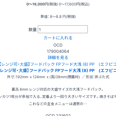
0〜16,000
円(税抜)
0〜17,600
円(税込)
単価：
8〜8.8
円(税抜)
数量
カートに入れる
OCD
179004064
詳細を見る
【レンジ可・大盛】フードパック FPフード大浅 (8) PP (エフピコ
外寸：192mm x 124mm x (高)38mm(閉蓋時) ／ 形状：折ぶた式
蓋高 8mm レンジ対応の大盛サイズの大浅フードパック。
ンカツ1枚分が余裕で入る、定番より一回り大きいサイズです。焼きそば
こわなどの主食メニューは通常の…
OCD
231602