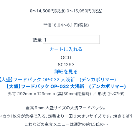
0〜14,500
円(税抜)
0〜15,950
円(税込)
単価：
6.04〜6.1
円(税抜)
数量
カートに入れる
OCD
801293
詳細を見る
【大盛】フードパック OP-032 大浅新 (デンカポリマー)
外寸：192mm x 123mm x (高)39mm(閉蓋時) ／ 形状：折ぶた式
蓋高 9mm 大盛サイズの大浅フードパック。
ンカツ1枚分が余裕で入る、定番より一回り大きいサイズです。焼きそば
こわなどの主食メニューは通常の約1.5倍の…