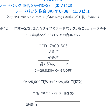
フードパック 嵌合 SA-410-38 (エフピコ)
外寸：190mm x 120mm x (高)41mm(閉蓋時) ／ 形状：折ぶた式
高 12mm 作業が楽な、嵌合蓋タイプのフードパック。輪ゴム、テープ等
で、お惣菜などにおすすめの容器です。
OCD
179001505
受発注
受発注
0〜26,820
円
0〜5
%OFF
0〜25,500
円(税抜)
0〜28,050
円(税込)
単価：
28.33〜29.8
円(税抜)
数量