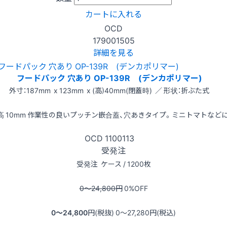
カートに入れる
OCD
179001505
詳細を見る
フードパック 穴あり OP-139R (デンカポリマー)
外寸：187mm x 123mm x (高)40mm(閉蓋時) ／ 形状：折ぶた式
高 10mm 作業性の良いプッチン嵌合蓋、穴あきタイプ。ミニトマトなど
OCD
1100113
受発注
受発注
ケース / 1200枚
0〜24,800
円
0
%OFF
0〜24,800
円(税抜)
0〜27,280
円(税込)