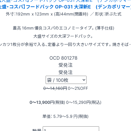
大盛・コスパ】フードパック OP-031 大深新E (デンカポリマー
外寸：192mm x 123mm x (高)44mm(閉蓋時) ／ 形状：折ぶた式
蓋高 16mm 優良コスパのエコノミータイプ。(薄手仕様)
大盛サイズの大深フードパック。
ンカツ1枚分が余裕で入る、定番より一回り大きいサイズです。焼きそば
OCD
801278
受発注
受発注
0〜14,160
円
0〜2
%OFF
0〜13,900
円(税抜)
0〜15,290
円(税込)
単価：
5.79〜5.9
円(税抜)
数量