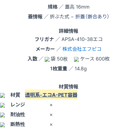
規格
／ 蓋高 16mm
蓋情報
／ 折ぶた式 −
折蓋（嵌合あり）
詳細情報
フリガナ
／ APSA-410-38エコ
メーカー
／
株式会社エフピコ
入数
／
袋 50枚
ケース 600枚
1枚重量
／ 14.8g
材質情報
材質
透明系-エコA-PET容器
レンジ
×
耐油性
×
断熱性
×