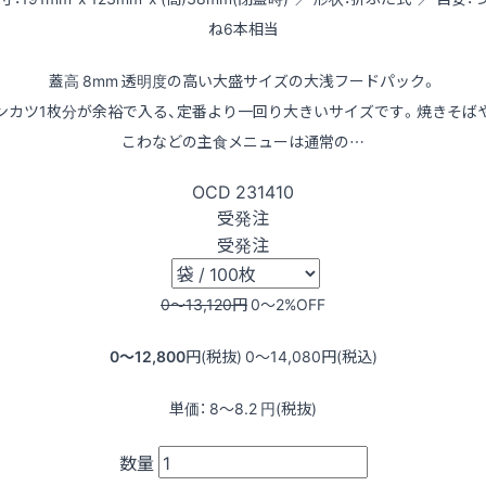
ね6本相当
蓋高 8mm 透明度の高い大盛サイズの大浅フードパック。
ンカツ1枚分が余裕で入る、定番より一回り大きいサイズです。焼きそば
こわなどの主食メニューは通常の…
OCD
231410
受発注
受発注
0〜13,120
円
0〜2
%OFF
0〜12,800
円(税抜)
0〜14,080
円(税込)
単価：
8〜8.2
円(税抜)
数量