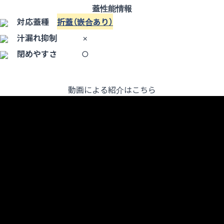
蓋性能情報
対応蓋種
折蓋（嵌合あり）
汁漏れ抑制
×
閉めやすさ
○
動画による紹介はこちら