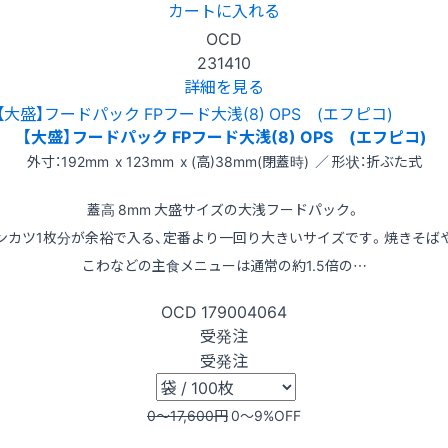
カートに入れる
OCD
231410
詳細を見る
【大盛】フードパック FPフード大浅(8) OPS (エフピコ)
外寸：192mm x 123mm x (高)38mm(閉蓋時) ／ 形状：折ぶた式
蓋高 8mm 大盛サイズの大浅フードパック。
ンカツ1枚分が余裕で入る、定番より一回り大きいサイズです。焼きそば
こわなどの主食メニューは通常の約1.5倍の…
OCD
179004064
受発注
受発注
0〜17,600
円
0〜9
%OFF