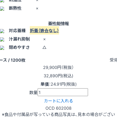
断熱性
×
蓋性能情報
対応蓋種
折蓋（嵌合なし）
汁漏れ抑制
×
閉めやすさ
△
受
ース / 1200枚
29,900
円（税抜）
32,890円(税込)
単価
：
24.91円(税抜)
数量
カートに入れる
OCD 602008
※食品や付属品が写っている商品写真は、見本の場合がござい