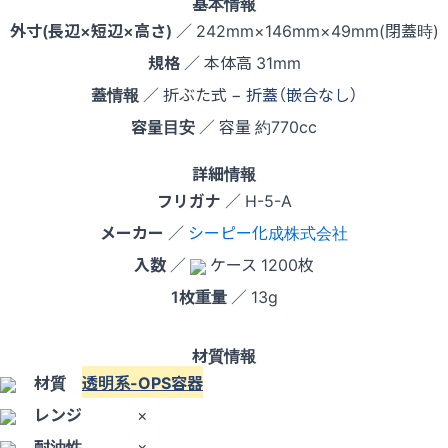
基本情報
外寸(長辺×短辺×高さ)
／ 242mm×146mm×49mm(閉蓋時)
規格
／ 本体高 31mm
蓋情報
／ 折ぶた式 −
折蓋（嵌合なし）
容量目安
／ 容量 約770cc
詳細情報
フリガナ
／ H-5-A
メーカー
／
シーピー化成株式会社
入数
／
ケース 1200枚
1枚重量
／ 13g
材質情報
材質
透明系-OPS容器
レンジ
×
耐油性
×