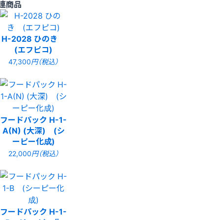
連商品
H-2028 ひのき
(エフピコ)
47,300
円（税込）
フードパック H-1-
A(N) (大深) (シ
ーピー化成)
22,000
円（税込）
フードパック H-1-