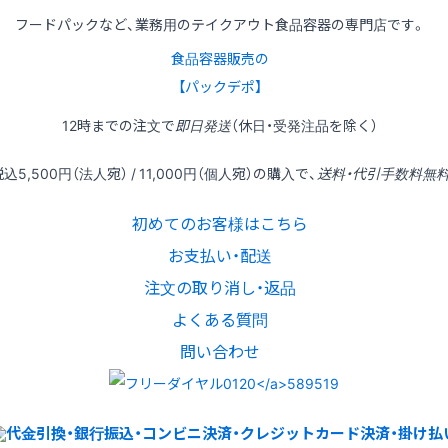
フードパックなど、業務用のテイクアウト食品容器の専門店です。
食品容器販売の
【パックデポ】
12時
までの
注文
で
即日発送
（休日・受発注品を除く）
税込
5,500円
（法人宛） /
11,000円
（個人宛）の
購入
で、
送料・代引手数料無
初めてのお客様はこちら
お支払い・配送
注文の取り消し・返品
よくある質問
問い合わせ