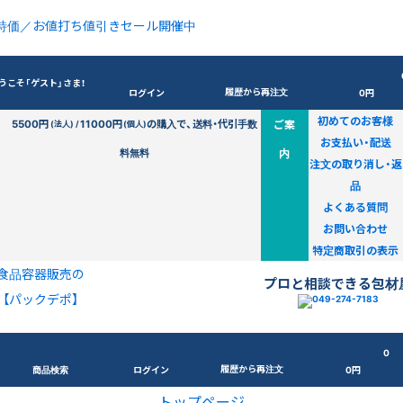
特価／お値打ち値引きセール開催中
うこそ「ゲスト」さま！
履歴から再注文
ログイン
0円
初めてのお客様
5500円
11000円
の購入で、送料・代引手数
ご案
(法人) /
(個人)
お支払い・配送
料無料
内
注文の取り消し・返
品
よくある質問
お問い合わせ
特定商取引の表示
食品容器販売の
プロと相談できる包材
【パックデポ】
0
履歴から再注文
商品検索
ログイン
0円
トップページ