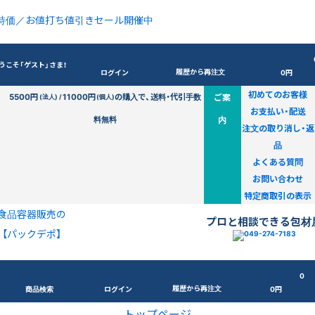
特価／お値打ち値引きセール開催中
うこそ「ゲスト」さま！
履歴から再注文
ログイン
0円
初めてのお客様
5500円
11000円
の購入で、送料・代引手数
ご案
(法人) /
(個人)
お支払い・配送
料無料
内
注文の取り消し・返
品
よくある質問
お問い合わせ
特定商取引の表示
食品容器販売の
プロと相談できる包材
【パックデポ】
0
履歴から再注文
商品検索
ログイン
0円
トップページ