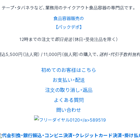
テープ・タバネラなど、業務用のテイクアウト食品容器の専門店です。
食品容器販売の
【パックデポ】
12時
までの
注文
で
即日発送
（休日・受発注品を除く）
税込
5,500円
（法人宛） /
11,000円
（個人宛）の
購入
で、
送料・代引手数料無
初めてのお客様はこちら
お支払い・配送
注文の取り消し・返品
よくある質問
問い合わせ