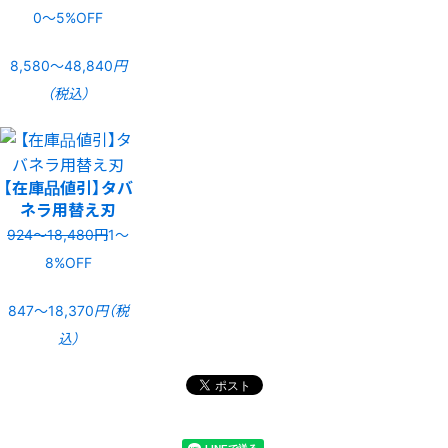
0〜5%OFF
8,580〜48,840
円
（税込）
【在庫品値引】タバ
ネラ用替え刃
924〜18,480円
1〜
8%OFF
847〜18,370
円（税
込）