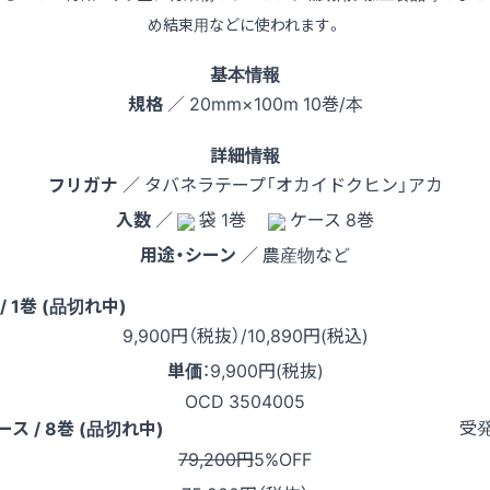
め結束用などに使われます。
基本情報
規格
／ 20mm×100m 10巻/本
詳細情報
フリガナ
／ タバネラテープ「オカイドクヒン」アカ
入数
／
袋 1巻
ケース 8巻
用途・シーン
／ 農産物など
 / 1巻 (品切れ中)
9,900
円（税抜）
/10,890円
(税込)
単価
：
9,900円(税抜)
OCD 3504005
受
ース / 8巻 (品切れ中)
79,200円
5%OFF