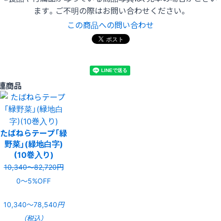
ます。ご不明の際はお問い合わせください。
この商品への問い合わせ
連商品
たばねらテープ「緑
野菜」(緑地白字)
(10巻入り)
10,340〜82,720円
0〜5%OFF
10,340〜78,540
円
（税込）