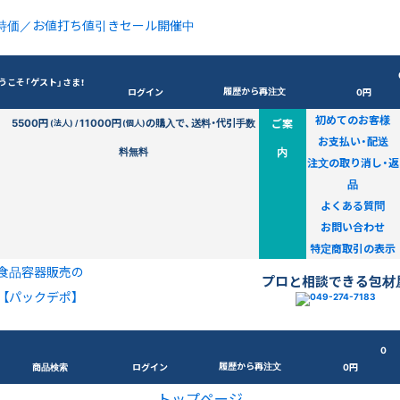
特価／お値打ち値引きセール開催中
うこそ「ゲスト」さま！
履歴から再注文
ログイン
0円
初めてのお客様
5500円
11000円
の購入で、送料・代引手数
ご案
(法人) /
(個人)
お支払い・配送
料無料
内
注文の取り消し・返
品
よくある質問
お問い合わせ
特定商取引の表示
食品容器販売の
プロと相談できる包材
【パックデポ】
0
履歴から再注文
商品検索
ログイン
0円
トップページ