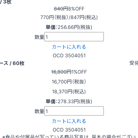
/ 3枚
840円
8%OFF
770
円（税抜）
/847円
(税込)
単価
：
256.66円(税抜)
数量
カートに入れる
OCD 3504051
受
ース / 60枚
16,800円
1%OFF
16,700
円（税抜）
18,370円(税込)
単価
：
278.33円(税抜)
数量
カートに入れる
OCD 3504051
※食品や付属品が写っている商品写真は、見本の場合がござい