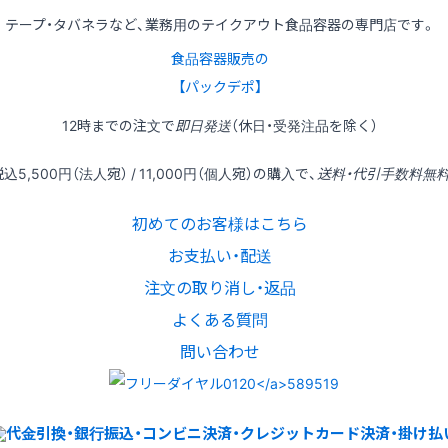
テープ・タバネラなど、業務用のテイクアウト食品容器の専門店です。
食品容器販売の
【パックデポ】
12時
までの
注文
で
即日発送
（休日・受発注品を除く）
税込
5,500円
（法人宛） /
11,000円
（個人宛）の
購入
で、
送料・代引手数料無
初めてのお客様はこちら
お支払い・配送
注文の取り消し・返品
よくある質問
問い合わせ