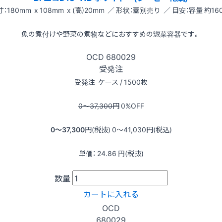
：180mm x 108mm x (高)20mm ／ 形状：蓋別売り ／ 目安：容量 約160
魚の煮付けや野菜の煮物などにおすすめの惣菜容器です。
OCD
680029
受発注
受発注
ケース / 1500枚
0〜37,300
円
0
%OFF
0〜37,300
円(税抜)
0〜41,030
円(税込)
単価：
24.86
円(税抜)
数量
カートに入れる
OCD
680029