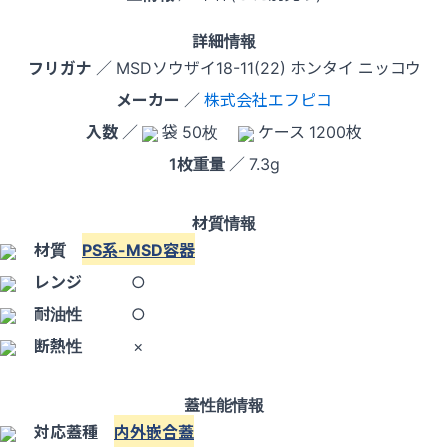
詳細情報
フリガナ
／ MSDソウザイ18-11(22) ホンタイ ニッコウ
メーカー
／
株式会社エフピコ
入数
／
袋 50枚
ケース 1200枚
1枚重量
／ 7.3g
材質情報
材質
PS系-MSD容器
レンジ
○
耐油性
○
断熱性
×
蓋性能情報
対応蓋種
内外嵌合蓋