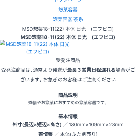
惣菜容器
惣菜容器 茶系
MSD惣菜18-11(22) 本体 日光 (エフピコ)
MSD惣菜18-11(22) 本体 日光 (エフピコ)
受発注商品
受発注商品は、通常より発送が
最長３営業日程遅れる
場合がご
ざいます。お急ぎのお客様はご注意ください
商品説明
煮物やお惣菜におすすめの惣菜容器です。
基本情報
外寸(長辺×短辺×高さ)
／ 180mm×109mm×23mm
蓋情報
／ 本体(ふた別売り)