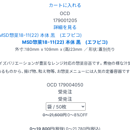
カートに入れる
OCD
179001205
詳細を見る
MSD惣菜18-11(22) 本体 黒 (エフピコ)
外寸：180mm x 109mm x (高)23mm ／ 形状：蓋別売り
イズバリエーションが豊富なレンジ対応の惣菜容器です。煮物の様な汁
あるものから、揚げ物、和え物等、お惣菜メニューには人気の定番容器です
OCD
179004050
受発注
受発注
0〜21,600
円
0〜8
%OFF
0〜19,800
円(税抜)
0〜21,780
円(税込)