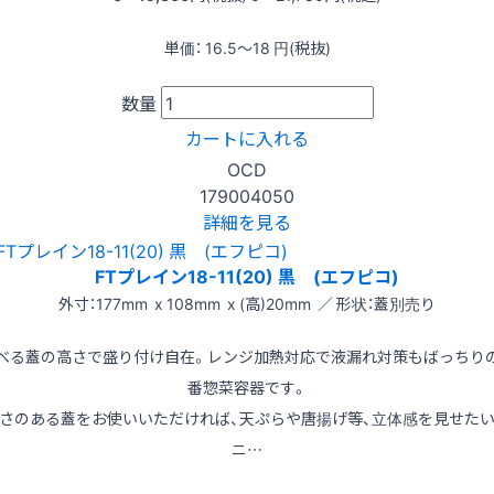
単価：
16.5〜18
円(税抜)
数量
カートに入れる
OCD
179004050
詳細を見る
FTプレイン18-11(20) 黒 (エフピコ)
外寸：177mm x 108mm x (高)20mm ／ 形状：蓋別売り
べる蓋の高さで盛り付け自在。レンジ加熱対応で液漏れ対策もばっちり
番惣菜容器です。
さのある蓋をお使いいただければ、天ぷらや唐揚げ等、立体感を見せた
ニ…