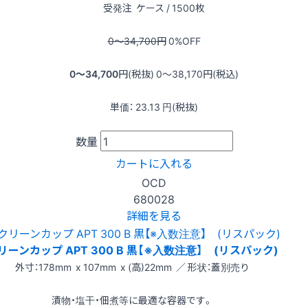
受発注
ケース / 1500枚
0〜34,700
円
0
%OFF
0〜34,700
円(税抜)
0〜38,170
円(税込)
単価：
23.13
円(税抜)
数量
カートに入れる
OCD
680028
詳細を見る
リーンカップ APT 300 B 黒【※入数注意】 (リスパック)
外寸：178mm x 107mm x (高)22mm ／ 形状：蓋別売り
漬物・塩干・佃煮等に最適な容器です。