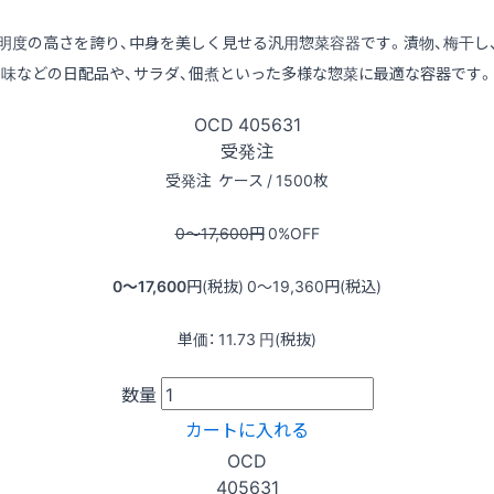
明度の高さを誇り、中身を美しく見せる汎用惣菜容器です。漬物、梅干し
味などの日配品や、サラダ、佃煮といった多様な惣菜に最適な容器です。
OCD
405631
受発注
受発注
ケース / 1500枚
0〜17,600
円
0
%OFF
0〜17,600
円(税抜)
0〜19,360
円(税込)
単価：
11.73
円(税抜)
数量
カートに入れる
OCD
405631