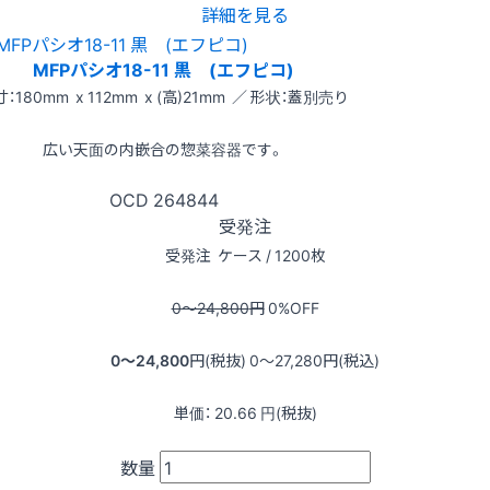
詳細を見る
MFPパシオ18-11 黒 (エフピコ)
：180mm x 112mm x (高)21mm ／ 形状：蓋別売り
広い天面の内嵌合の惣菜容器です。
OCD
264844
受発注
受発注
ケース / 1200枚
0〜24,800
円
0
%OFF
0〜24,800
円(税抜)
0〜27,280
円(税込)
単価：
20.66
円(税抜)
数量