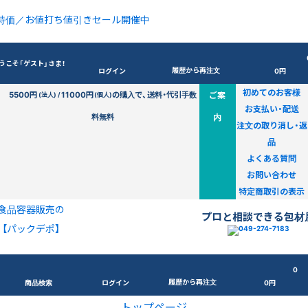
特価／お値打ち値引きセール開催中
うこそ「ゲスト」さま！
履歴から再注文
ログイン
0円
初めてのお客様
5500円
11000円
の購入で、送料・代引手数
ご案
(法人) /
(個人)
お支払い・配送
料無料
内
注文の取り消し・返
品
よくある質問
お問い合わせ
特定商取引の表示
食品容器販売の
プロと相談できる包材
【パックデポ】
0
履歴から再注文
商品検索
ログイン
0円
トップページ