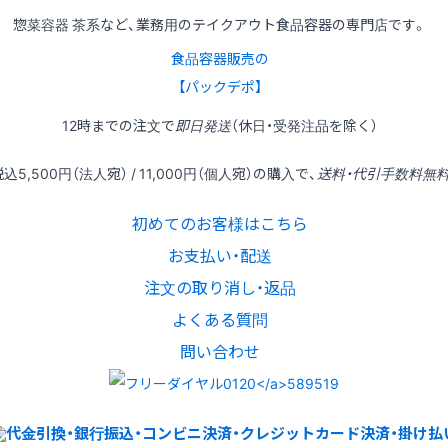
惣菜容器 茶系など、業務用のテイクアウト食品容器の専門店です。
食品容器販売の
【パックデポ】
12時
までの
注文
で
即日発送
（休日・受発注品を除く）
税込
5,500円
（法人宛） /
11,000円
（個人宛）の
購入
で、
送料・代引手数料無
初めてのお客様はこちら
お支払い・配送
注文の取り消し・返品
よくある質問
問い合わせ