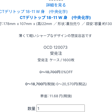
詳細を見る
CTデリトップ 18-11 W 身 (中央化学)
：178mm x 107mm x (高)22mm ／ 形状：蓋別売り ／ 目安：容量 約130
薄くて軽いシャープなデザインの惣菜容器です
OCD
120073
受発注
受発注
ケース / 1600枚
0〜18,700
円
0
%OFF
0〜18,700
円(税抜)
0〜20,570
円(税込)
単価：
11.68
円(税抜)
数量