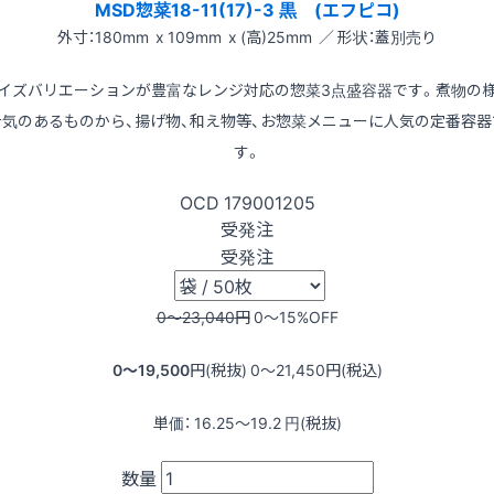
MSD惣菜18-11(17)-3 黒 (エフピコ)
外寸：180mm x 109mm x (高)25mm ／ 形状：蓋別売り
イズバリエーションが豊富なレンジ対応の惣菜3点盛容器です。煮物の
汁気のあるものから、揚げ物、和え物等、お惣菜メニューに人気の定番容器
す。
OCD
179001205
受発注
受発注
0〜23,040
円
0〜15
%OFF
0〜19,500
円(税抜)
0〜21,450
円(税込)
単価：
16.25〜19.2
円(税抜)
数量