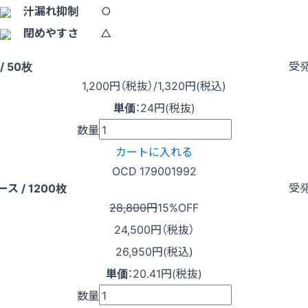
汁漏れ抑制
○
閉めやすさ
△
受
/ 50枚
1,200
円（税抜）
/1,320円
(税込)
単価
：
24円(税抜)
数量
カートに入れる
OCD 179001992
受
ース / 1200枚
28,800円
15%OFF
24,500
円（税抜）
26,950円(税込)
単価
：
20.41円(税抜)
数量