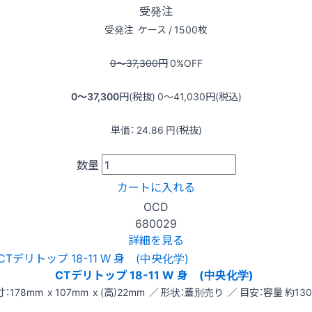
受発注
受発注
ケース / 1500枚
0〜37,300
円
0
%OFF
0〜37,300
円(税抜)
0〜41,030
円(税込)
単価：
24.86
円(税抜)
数量
カートに入れる
OCD
680029
詳細を見る
CTデリトップ 18-11 W 身 (中央化学)
：178mm x 107mm x (高)22mm ／ 形状：蓋別売り ／ 目安：容量 約130