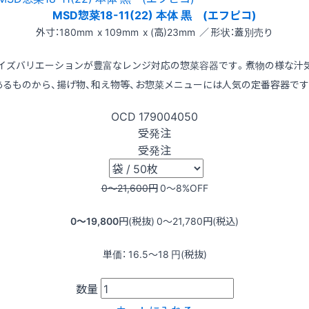
MSD惣菜18-11(22) 本体 黒 (エフピコ)
外寸：180mm x 109mm x (高)23mm ／ 形状：蓋別売り
イズバリエーションが豊富なレンジ対応の惣菜容器です。煮物の様な汁
あるものから、揚げ物、和え物等、お惣菜メニューには人気の定番容器です
OCD
179004050
受発注
受発注
0〜21,600
円
0〜8
%OFF
0〜19,800
円(税抜)
0〜21,780
円(税込)
単価：
16.5〜18
円(税抜)
数量