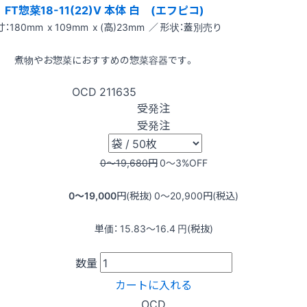
FT惣菜18-11(22)V 本体 白 (エフピコ)
：180mm x 109mm x (高)23mm ／ 形状：蓋別売り
煮物やお惣菜におすすめの惣菜容器です。
OCD
211635
受発注
受発注
0〜19,680
円
0〜3
%OFF
0〜19,000
円(税抜)
0〜20,900
円(税込)
単価：
15.83〜16.4
円(税抜)
数量
カートに入れる
OCD