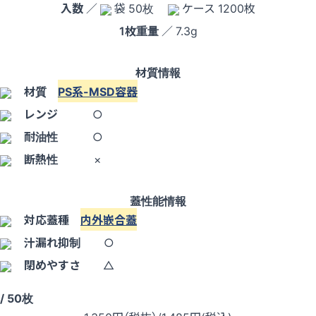
入数
／
袋 50枚
ケース 1200枚
1枚重量
／ 7.3g
材質情報
材質
PS系-MSD容器
レンジ
○
耐油性
○
断熱性
×
蓋性能情報
対応蓋種
内外嵌合蓋
汁漏れ抑制
○
閉めやすさ
△
/ 50枚