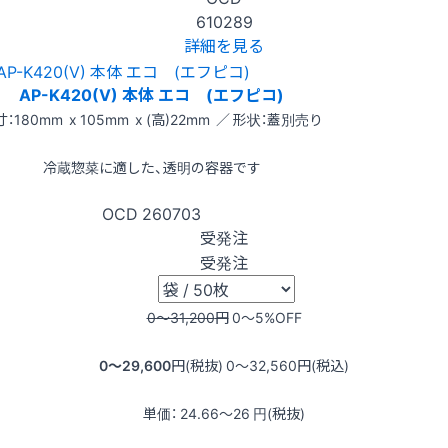
610289
詳細を見る
AP-K420(V) 本体 エコ (エフピコ)
：180mm x 105mm x (高)22mm ／ 形状：蓋別売り
冷蔵惣菜に適した、透明の容器です
OCD
260703
受発注
受発注
0〜31,200
円
0〜5
%OFF
0〜29,600
円(税抜)
0〜32,560
円(税込)
単価：
24.66〜26
円(税抜)