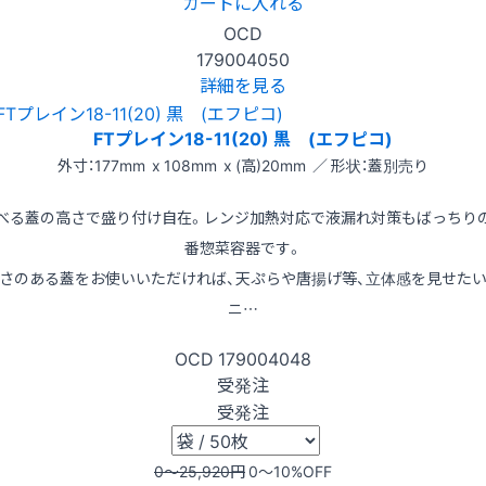
カートに入れる
OCD
179004050
詳細を見る
FTプレイン18-11(20) 黒 (エフピコ)
外寸：177mm x 108mm x (高)20mm ／ 形状：蓋別売り
べる蓋の高さで盛り付け自在。レンジ加熱対応で液漏れ対策もばっちり
番惣菜容器です。
さのある蓋をお使いいただければ、天ぷらや唐揚げ等、立体感を見せた
ニ…
OCD
179004048
受発注
受発注
0〜25,920
円
0〜10
%OFF