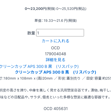
0〜23,200
円(税抜)
0〜25,520
円(税込)
単価：
19.33〜21.6
円(税抜)
数量
カートに入れる
OCD
179004048
詳細を見る
クリーンカップ APS 300 B 黒 (リスパック)
：180mm x 108mm x (高)20mm ／ 形状：蓋別売り ／ 目安：容量 約25
明度の高さを誇り、中身を美しく見せる汎用惣菜容器です。漬物、梅干し
味などの日配品や、サラダ、佃煮といった多様な惣菜に最適な容器です。
OCD
405631