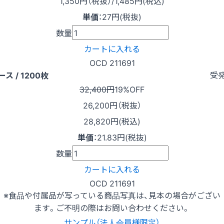
1,350
円（税抜）
/1,485円
(税込)
単価
：
27円(税抜)
数量
カートに入れる
OCD 211691
受
ース / 1200枚
32,400円
19%OFF
26,200
円（税抜）
28,820円(税込)
単価
：
21.83円(税抜)
数量
カートに入れる
OCD 211691
※食品や付属品が写っている商品写真は、見本の場合がござい
ます。ご不明の際はお問い合わせください。
サンプル（法人会員様限定）