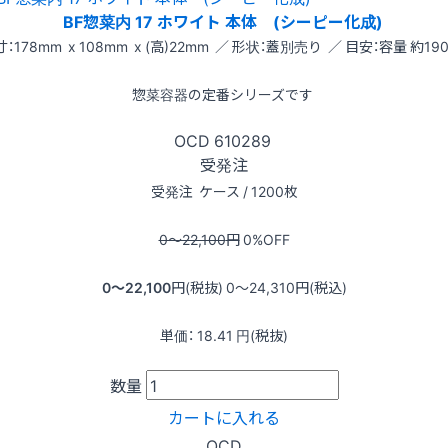
BF惣菜内 17 ホワイト 本体 (シーピー化成)
：178mm x 108mm x (高)22mm ／ 形状：蓋別売り ／ 目安：容量 約190
惣菜容器の定番シリーズです
OCD
610289
受発注
受発注
ケース / 1200枚
0〜22,100
円
0
%OFF
0〜22,100
円(税抜)
0〜24,310
円(税込)
単価：
18.41
円(税抜)
数量
カートに入れる
OCD