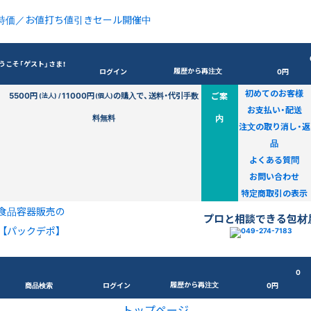
特価／お値打ち値引きセール開催中
うこそ「ゲスト」さま！
履歴から再注文
ログイン
0円
初めてのお客様
5500円
11000円
の購入で、送料・代引手数
ご案
(法人) /
(個人)
お支払い・配送
料無料
内
注文の取り消し・返
品
よくある質問
お問い合わせ
特定商取引の表示
食品容器販売の
プロと相談できる包材
【パックデポ】
0
履歴から再注文
商品検索
ログイン
0円
トップページ