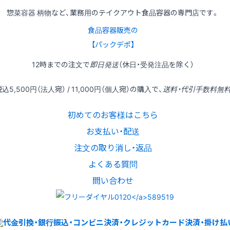
惣菜容器 柄物など、業務用のテイクアウト食品容器の専門店です。
食品容器販売の
【パックデポ】
12時
までの
注文
で
即日発送
（休日・受発注品を除く）
税込
5,500円
（法人宛） /
11,000円
（個人宛）の
購入
で、
送料・代引手数料無
初めてのお客様はこちら
お支払い・配送
注文の取り消し・返品
よくある質問
問い合わせ