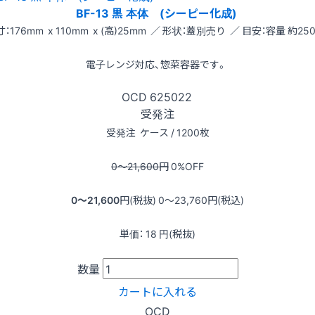
BF-13 黒 本体 (シーピー化成)
：176mm x 110mm x (高)25mm ／ 形状：蓋別売り ／ 目安：容量 約250
電子レンジ対応、惣菜容器です。
OCD
625022
受発注
受発注
ケース / 1200枚
0〜21,600
円
0
%OFF
0〜21,600
円(税抜)
0〜23,760
円(税込)
単価：
18
円(税抜)
数量
カートに入れる
OCD