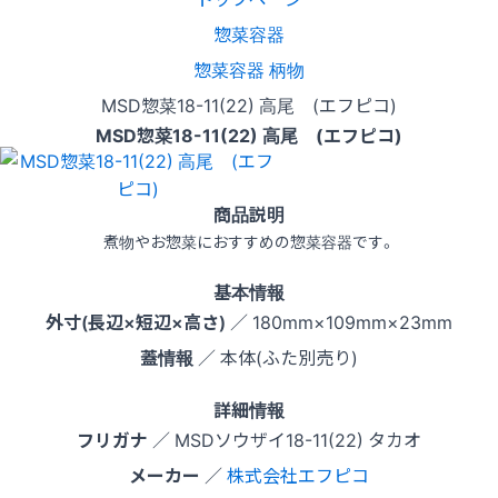
惣菜容器
惣菜容器 柄物
MSD惣菜18-11(22) 高尾 (エフピコ)
MSD惣菜18-11(22) 高尾 (エフピコ)
商品説明
煮物やお惣菜におすすめの惣菜容器です。
基本情報
外寸(長辺×短辺×高さ)
／ 180mm×109mm×23mm
蓋情報
／ 本体(ふた別売り)
詳細情報
フリガナ
／ MSDソウザイ18-11(22) タカオ
メーカー
／
株式会社エフピコ