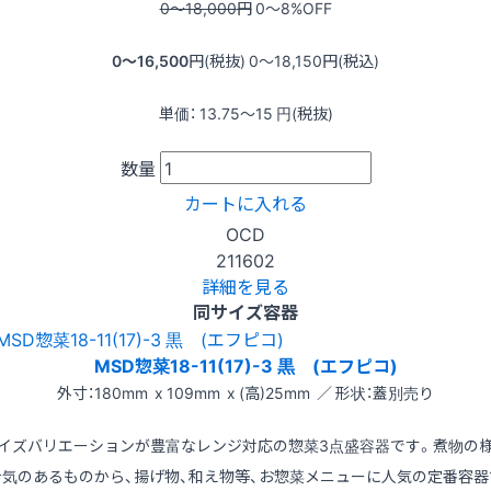
0〜18,000
円
0〜8
%OFF
0〜16,500
円(税抜)
0〜18,150
円(税込)
単価：
13.75〜15
円(税抜)
数量
カートに入れる
OCD
211602
詳細を見る
同サイズ容器
MSD惣菜18-11(17)-3 黒 (エフピコ)
外寸：180mm x 109mm x (高)25mm ／ 形状：蓋別売り
イズバリエーションが豊富なレンジ対応の惣菜3点盛容器です。煮物の
汁気のあるものから、揚げ物、和え物等、お惣菜メニューに人気の定番容器