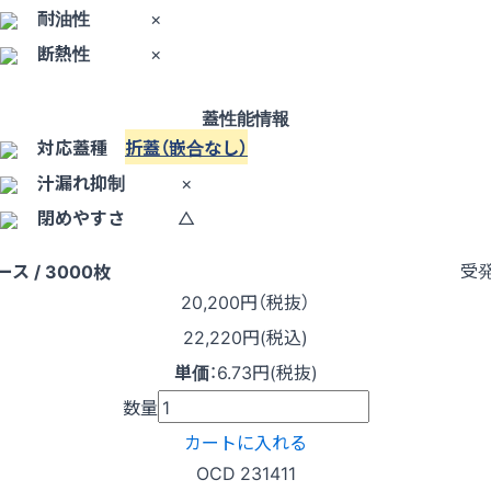
耐油性
×
断熱性
×
蓋性能情報
対応蓋種
折蓋（嵌合なし）
汁漏れ抑制
×
閉めやすさ
△
受
ース / 3000枚
20,200
円（税抜）
22,220円(税込)
単価
：
6.73円(税抜)
数量
カートに入れる
OCD 231411