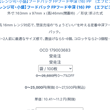
レンジ可・小盛】フードパック FPフード中深 (16) PP (エフピ
外寸：163mm x 97mm x (高)46mm(閉蓋時) ／ 形状：折ぶた式
高 16mm レンジ対応で、惣菜売場の"ちょうどいい"を叶える定番中深フ
パック。
1~2人前に最適なサイズ感で、唐揚げなら5~6個、コロッケなら2~3個程
OCD
179003683
受発注
受発注
0〜26,880
円
0〜7
%OFF
0〜25,000
円(税抜)
0〜27,500
円(税込)
単価：
10.41〜11.2
円(税抜)