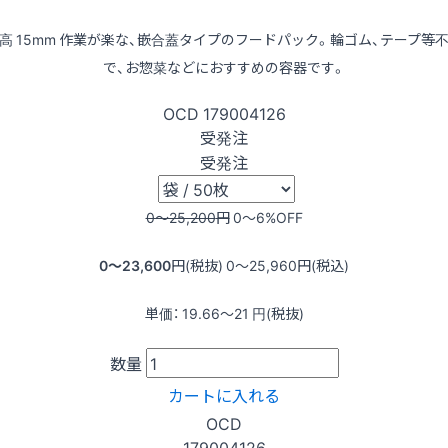
高 15mm 作業が楽な、嵌合蓋タイプのフードパック。輪ゴム、テープ等
で、お惣菜などにおすすめの容器です。
OCD
179004126
受発注
受発注
0〜25,200
円
0〜6
%OFF
0〜23,600
円(税抜)
0〜25,960
円(税込)
単価：
19.66〜21
円(税抜)
数量
カートに入れる
OCD
179004126