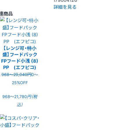
詳細を見る
連商品
【レンジ可・特小
盛】フードパック
FPフード小浅 (8)
PP (エフピコ)
968〜29,040円
0〜
25%OFF
968〜21,780
円（税
込）