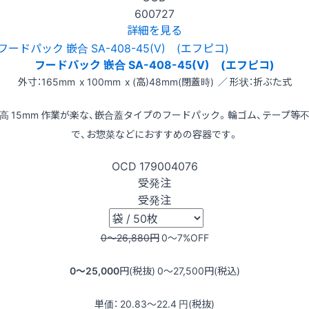
600727
詳細を見る
フードパック 嵌合 SA-408-45(V) (エフピコ)
外寸：165mm x 100mm x (高)48mm(閉蓋時) ／ 形状：折ぶた式
高 15mm 作業が楽な、嵌合蓋タイプのフードパック。輪ゴム、テープ等
で、お惣菜などにおすすめの容器です。
OCD
179004076
受発注
受発注
0〜26,880
円
0〜7
%OFF
0〜25,000
円(税抜)
0〜27,500
円(税込)
単価：
20.83〜22.4
円(税抜)