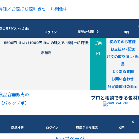
特価／お値打ち値引きセール開催中
うこそ「ゲスト」さま！
履歴から再注文
ログイン
0円
初めてのお客様
5500円
11000円
の購入で、送料・代引手数
ご案
(法人) /
(個人)
お支払い・配送
料無料
内
注文の取り消し・返
品
よくある質問
お問い合わせ
特定商取引の表示
食品容器販売の
プロと相談できる包材
【パックデポ】
0
履歴から再注文
商品検索
ログイン
0円
トップページ