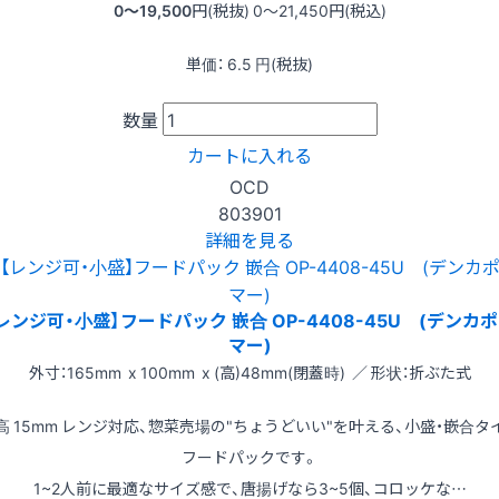
0〜19,500
円(税抜)
0〜21,450
円(税込)
単価：
6.5
円(税抜)
数量
カートに入れる
OCD
803901
詳細を見る
レンジ可・小盛】フードパック 嵌合 OP-4408-45U (デンカ
マー)
外寸：165mm x 100mm x (高)48mm(閉蓋時) ／ 形状：折ぶた式
高 15mm レンジ対応、惣菜売場の"ちょうどいい"を叶える、小盛・嵌合タ
フードパックです。
1~2人前に最適なサイズ感で、唐揚げなら3~5個、コロッケな…