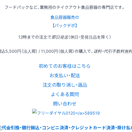
フードパックなど、業務用のテイクアウト食品容器の専門店です。
食品容器販売の
【パックデポ】
12時
までの
注文
で
即日発送
（休日・受発注品を除く）
税込
5,500円
（法人宛） /
11,000円
（個人宛）の
購入
で、
送料・代引手数料無
初めてのお客様はこちら
お支払い・配送
注文の取り消し・返品
よくある質問
問い合わせ