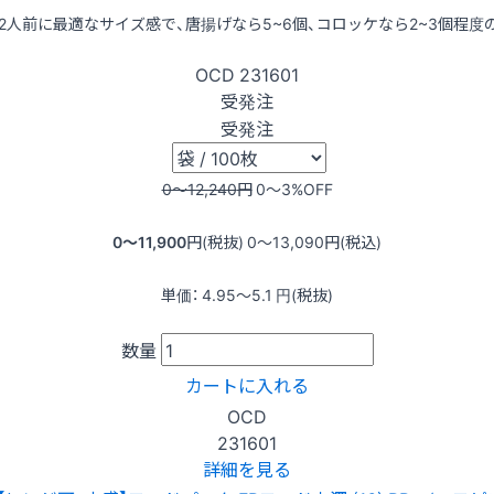
~2人前に最適なサイズ感で、唐揚げなら5~6個、コロッケなら2~3個程度
OCD
231601
受発注
受発注
0〜12,240
円
0〜3
%OFF
0〜11,900
円(税抜)
0〜13,090
円(税込)
単価：
4.95〜5.1
円(税抜)
数量
カートに入れる
OCD
231601
詳細を見る