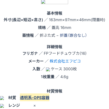
基本情報
外寸(長辺×短辺×高さ)
／ 163mm×97mm×46mm(閉蓋時)
規格
／ 蓋高 16mm
蓋情報
／ 折ぶた式 −
折蓋（嵌合なし）
詳細情報
フリガナ
／ FPフードチュウブカ(16)
メーカー
／
株式会社エフピコ
入数
／
ケース 3000枚
1枚重量
／ 4.6g
材質情報
材質
透明系-OPS容器
レンジ
×