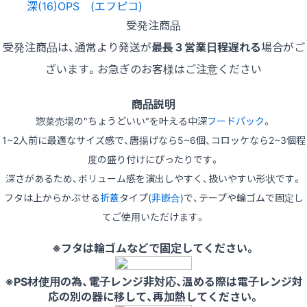
受発注商品
受発注商品は、通常より発送が
最長３営業日程遅れる
場合がご
ざいます。お急ぎのお客様はご注意ください
商品説明
惣菜売場の"ちょうどいい"を叶える中深
フードパック
。
1~2人前に最適なサイズ感で、唐揚げなら5~6個、コロッケなら2~3個程
度の盛り付けにぴったりです。
深さがあるため、ボリューム感を演出しやすく、扱いやすい形状です。
フタは上からかぶせる
折蓋
タイプ(
非嵌合
)で、テープや輪ゴムで固定し
てご使用いただけます。
※フタは輪ゴムなどで固定してください。
※PS材使用の為、電子レンジ非対応、温める際は電子レンジ対
応の別の器に移して、再加熱してください。