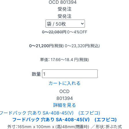
OCD
801394
受発注
受発注
0〜22,080
円
0〜4
%OFF
0〜21,200
円(税抜)
0〜23,320
円(税込)
単価：
17.66〜18.4
円(税抜)
数量
カートに入れる
OCD
801394
詳細を見る
フードパック 穴あり SA-408-45(V) (エフピコ)
外寸：165mm x 100mm x (高)48mm(閉蓋時) ／ 形状：折ぶた式