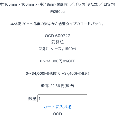
寸：165mm x 100mm x (高)48mm(閉蓋時) ／ 形状：折ぶた式 ／ 目安：
約260cc
本体高 29mm 作業の楽なかん合蓋タイプのフードパック。
OCD
600727
受発注
受発注
ケース / 1500枚
0〜34,000
円
0
%OFF
0〜34,000
円(税抜)
0〜37,400
円(税込)
単価：
22.66
円(税抜)
数量
カートに入れる
OCD