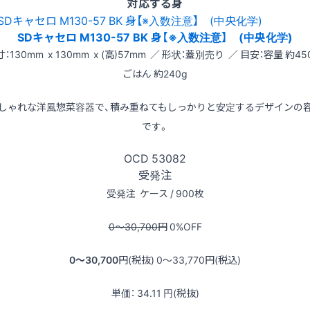
対応する身
SDキャセロ M130-57 BK 身【※入数注意】 (中央化学)
：130mm x 130mm x (高)57mm ／ 形状：蓋別売り ／ 目安：容量 約45
ごはん 約240g
しゃれな洋風惣菜容器で、積み重ねてもしっかりと安定するデザインの
です。
OCD
53082
受発注
受発注
ケース / 900枚
0〜30,700
円
0
%OFF
0〜30,700
円(税抜)
0〜33,770
円(税込)
単価：
34.11
円(税抜)