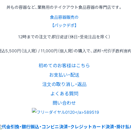
丼もの容器など、業務用のテイクアウト食品容器の専門店です。
食品容器販売の
【パックデポ】
12時
までの
注文
で
即日発送
（休日・受発注品を除く）
税込
5,500円
（法人宛） /
11,000円
（個人宛）の
購入
で、
送料・代引手数料無
初めてのお客様はこちら
お支払い・配送
注文の取り消し・返品
よくある質問
問い合わせ