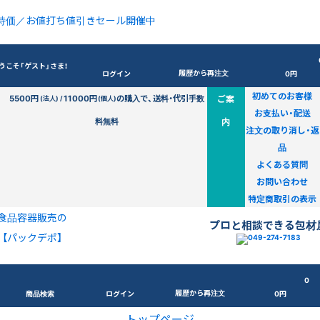
特価／お値打ち値引きセール開催中
うこそ「ゲスト」さま！
履歴から再注文
ログイン
0円
初めてのお客様
5500円
11000円
の購入で、送料・代引手数
ご案
(法人) /
(個人)
お支払い・配送
料無料
内
注文の取り消し・返
品
よくある質問
お問い合わせ
特定商取引の表示
食品容器販売の
プロと相談できる包材
【パックデポ】
0
履歴から再注文
商品検索
ログイン
0円
トップページ