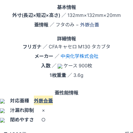
基本情報
外寸(長辺×短辺×高さ)
／ 132mm×132mm×20mm
蓋情報
／ フタのみ −
外嵌合蓋
詳細情報
フリガナ
／ CFAキャセロ M130 タカブタ
メーカー
／
中央化学株式会社
入数
／
ケース 900枚
1枚重量
／ 3.6g
蓋性能情報
対応蓋種
外嵌合蓋
汁漏れ抑制
×
閉めやすさ
○