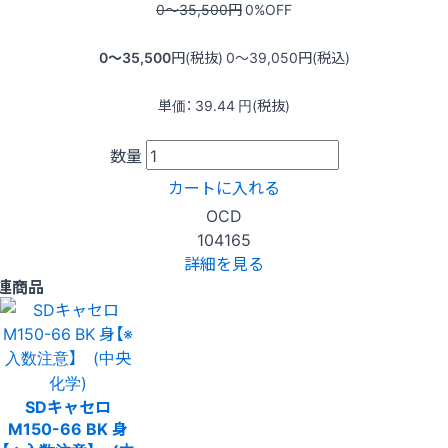
0〜35,500
円
0
%OFF
0〜35,500
円(税抜)
0〜39,050
円(税込)
単価：
39.44
円(税抜)
数量
カートに入れる
OCD
104165
詳細を見る
連商品
SDキャセロ
M150-66 BK 身