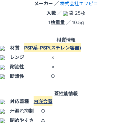
メーカー
／
株式会社エフピコ
入数
／
袋 25枚
1枚重量
／ 10.5g
材質情報
材質
PSP系-PSP(スチレン容器)
レンジ
×
耐油性
×
断熱性
○
蓋性能情報
対応蓋種
内嵌合蓋
汁漏れ抑制
○
閉めやすさ
△