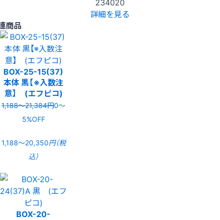
234020
詳細を見る
連商品
BOX-25-15(37)
本体 黒【※入数注
意】 (エフピコ)
1,188〜21,384円
0〜
5%OFF
1,188〜20,350
円（税
込）
BOX-20-