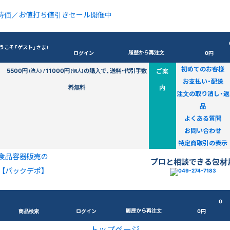
特価／お値打ち値引きセール開催中
うこそ「ゲスト」さま！
履歴から再注文
ログイン
0円
初めてのお客様
5500円
11000円
の購入で、送料・代引手数
ご案
(法人) /
(個人)
お支払い・配送
料無料
内
注文の取り消し・返
品
よくある質問
お問い合わせ
特定商取引の表示
食品容器販売の
プロと相談できる包材
【パックデポ】
0
履歴から再注文
商品検索
ログイン
0円
トップページ