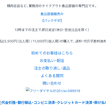
精肉容器など、業務用のテイクアウト食品容器の専門店です。
食品容器販売の
【パックデポ】
12時
までの
注文
で
即日発送
（休日・受発注品を除く）
税込
5,500円
（法人宛） /
11,000円
（個人宛）の
購入
で、
送料・代引手数料無
初めてのお客様はこちら
お支払い・配送
注文の取り消し・返品
よくある質問
問い合わせ