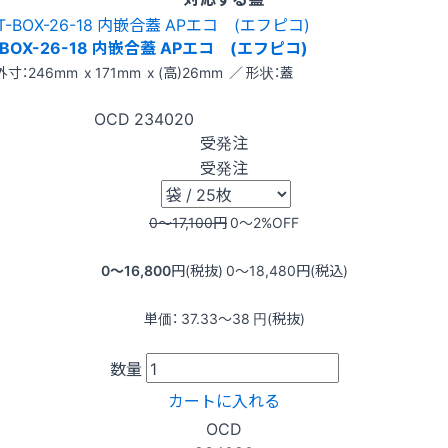
-BOX-26-18 内嵌合蓋 APエコ (エフピコ)
外寸：246mm x 171mm x (高)26mm ／ 形状：蓋
OCD
234020
受発注
受発注
0〜17,100
円
0〜2
%OFF
0〜16,800
円(税抜)
0〜18,480
円(税込)
単価：
37.33〜38
円(税抜)
数量
カートに入れる
OCD