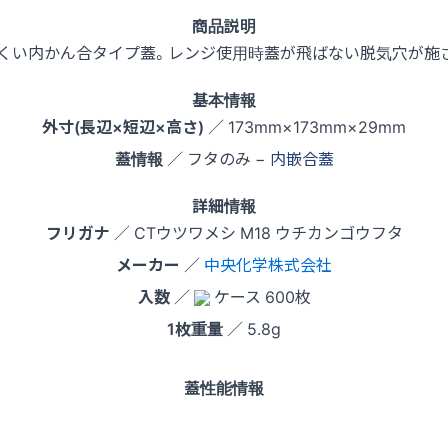
商品説明
くい内かん合タイプ蓋。レンジ使用時蓋が飛ばない脱気穴が施
基本情報
外寸(長辺×短辺×高さ)
／ 173mm×173mm×29mm
蓋情報
／ フタのみ −
内嵌合蓋
詳細情報
フリガナ
／ CTウツワメシ M18 ウチカンゴウフタ
メーカー
／
中央化学株式会社
入数
／
ケース 600枚
1枚重量
／ 5.8g
蓋性能情報