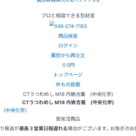
プロと相談できる包材屋
商品検索
ログイン
履歴から再注文
0
0円
トップページ
丼もの容器
CTうつわめし M18 内嵌合蓋 (中央化学)
CTうつわめし M18 内嵌合蓋 (中央化学)
受発注商品
より発送が
最長３営業日程遅れる
場合がございます。お急ぎのお