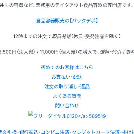
丼もの容器など、業務用のテイクアウト食品容器の専門店です
食品容器販売の【パックデポ】
12時
までの
注文
で
即日発送
（休日・受発注品を除く）
5,500円
（法人宛） /
11,000円
（個人宛）の
購入
で、
送料・代引手数
初めてのお客様はこちら
お支払い・配送
注文の取り消し・返品
よくある質問
問い合わせ