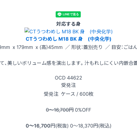
対応する身
CTうつわめし M18 BK 身 (中央化学)
9mm x 179mm x (高)45mm ／ 形状：蓋別売り ／ 目安：ごはん
て、美しいボリューム感を演出します。汁もれしにくい内嵌合
OCD
44622
受発注
受発注
ケース / 600枚
0〜16,700
円
0
%OFF
0〜16,700
円(税抜)
0〜18,370
円(税込)