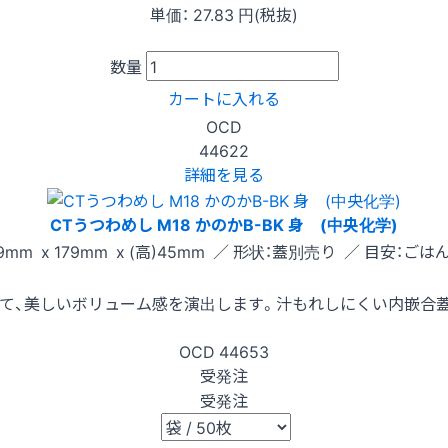
単価：
27.83
円(税抜)
数量
カートに入れる
OCD
44622
詳細を見る
CTうつわめし M18 かのかB-BK 身 (中央化学)
9mm x 179mm x (高)45mm ／ 形状：蓋別売り ／ 目安：ごはん
て、美しいボリューム感を演出します。汁もれしにくい内嵌合
OCD
44653
受発注
受発注