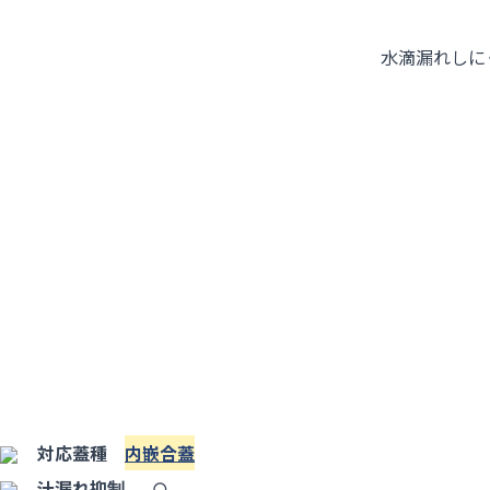
水滴漏れしに
対応蓋種
内嵌合蓋
汁漏れ抑制
○