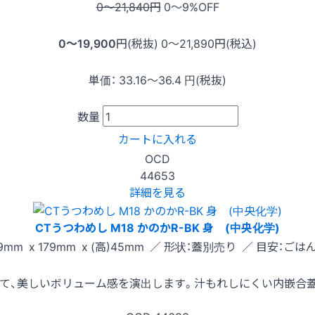
0〜21,840
円
0〜9
%OFF
0〜19,900
円(税抜)
0〜21,890
円(税込)
単価：
33.16〜36.4
円(税抜)
数量
カートに入れる
OCD
44653
詳細を見る
CTうつわめし M18 かのかR-BK 身 (中央化学)
9mm x 179mm x (高)45mm ／ 形状：蓋別売り ／ 目安：ごはん
て、美しいボリューム感を演出します。汁もれしにくい内嵌合