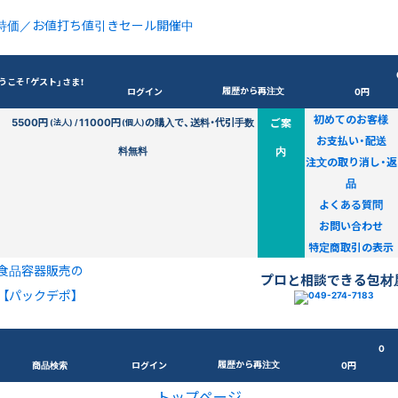
特価／お値打ち値引きセール開催中
うこそ「ゲスト」さま！
履歴から再注文
ログイン
0円
初めてのお客様
5500円
11000円
の購入で、送料・代引手数
ご案
(法人) /
(個人)
お支払い・配送
料無料
内
注文の取り消し・返
品
よくある質問
お問い合わせ
特定商取引の表示
食品容器販売の
プロと相談できる包材
【パックデポ】
0
履歴から再注文
商品検索
ログイン
0円
トップページ