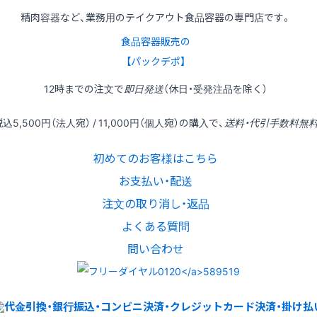
精肉容器など、業務用のテイクアウト食品容器の専門店です。
食品容器販売の
【パックデポ】
12時
までの
注文
で
即日発送
（休日・受発注品を除く）
税込
5,500円
（法人宛） /
11,000円
（個人宛）の
購入
で、
送料・代引手数料無
初めてのお客様はこちら
お支払い・配送
注文の取り消し・返品
よくある質問
問い合わせ