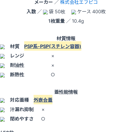
メーカー
／
株式会社エフピコ
入数
／
袋 50枚
ケース 400枚
1枚重量
／ 10.4g
材質情報
材質
PSP系-PSP(スチレン容器)
レンジ
×
耐油性
×
断熱性
○
蓋性能情報
対応蓋種
外嵌合蓋
汁漏れ抑制
×
閉めやすさ
○