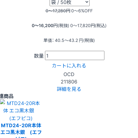
0〜17,280
円
0〜6
%OFF
0〜16,200
円(税抜)
0〜17,820
円(税込)
単価：
40.5〜43.2
円(税抜)
数量
カートに入れる
OCD
211806
詳細を見る
連商品
MTD24-20R本体
エコ黒木銀 (エフ