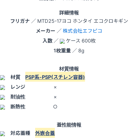
詳細情報
フリガナ
／ MTD25-17ヨコ ホンタイ エコクロキギン
メーカー
／
株式会社エフピコ
入数
／
ケース 600枚
1枚重量
／ 8g
材質情報
材質
PSP系-PSP(スチレン容器)
レンジ
×
耐油性
×
断熱性
○
蓋性能情報
対応蓋種
外嵌合蓋