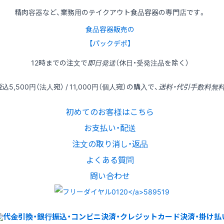
精肉容器など、業務用のテイクアウト食品容器の専門店です。
食品容器販売の
【パックデポ】
12時
までの
注文
で
即日発送
（休日・受発注品を除く）
税込
5,500円
（法人宛） /
11,000円
（個人宛）の
購入
で、
送料・代引手数料無
初めてのお客様はこちら
お支払い・配送
注文の取り消し・返品
よくある質問
問い合わせ