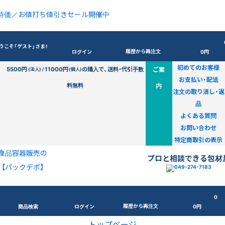
特価／お値打ち値引きセール開催中
うこそ「ゲスト」さま！
履歴から再注文
ログイン
0円
初めてのお客様
5500円
11000円
の購入で、送料・代引手数
ご案
(法人) /
(個人)
お支払い・配送
料無料
内
注文の取り消し・返
品
よくある質問
お問い合わせ
特定商取引の表示
食品容器販売の
プロと相談できる包材
【パックデポ】
0
履歴から再注文
商品検索
ログイン
0円
トップページ