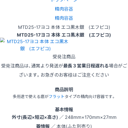
精肉容器
精肉容器
MTD25-17ヨコ 本体 エコ黒木銀 (エフピコ)
MTD25-17ヨコ 本体 エコ黒木銀 (エフピコ)
受発注商品
受発注商品は、通常より発送が
最長３営業日程遅れる
場合がご
ざいます。お急ぎのお客様はご注意ください
商品説明
多用途で使える底が
フラット
タイプの精肉向け容器です。
基本情報
外寸(長辺×短辺×高さ)
／ 248mm×170mm×27mm
蓋情報
／ 本体(ふた別売り)