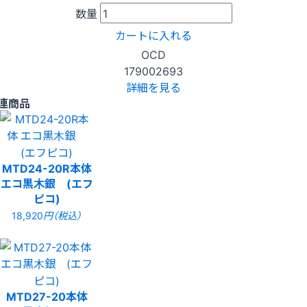
数量
カートに入れる
OCD
179002693
詳細を見る
連商品
MTD24-20R本体
エコ黒木銀 (エフ
ピコ)
18,920
円（税込）
MTD27-20本体