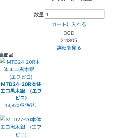
数量
カートに入れる
OCD
211805
詳細を見る
連商品
MTD24-20R本体
エコ黒木銀 (エフ
ピコ)
18,920
円（税込）