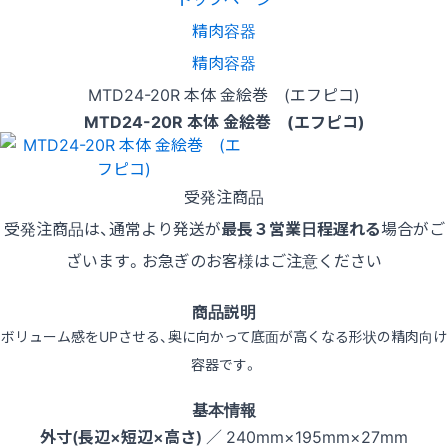
精肉容器
精肉容器
MTD24-20R 本体 金絵巻 (エフピコ)
MTD24-20R 本体 金絵巻 (エフピコ)
受発注商品
受発注商品は、通常より発送が
最長３営業日程遅れる
場合がご
ざいます。お急ぎのお客様はご注意ください
商品説明
ボリューム感をUPさせる、奥に向かって底面が高くなる形状の精肉向け
容器です。
基本情報
外寸(長辺×短辺×高さ)
／ 240mm×195mm×27mm