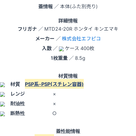
蓋情報
／ 本体(ふた別売り)
詳細情報
フリガナ
／ MTD24-20R ホンタイ キンエマキ
メーカー
／
株式会社エフピコ
入数
／
ケース 400枚
1枚重量
／ 8.5g
材質情報
材質
PSP系-PSP(スチレン容器)
レンジ
×
耐油性
×
断熱性
○
蓋性能情報