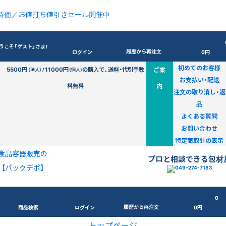
特価／お値打ち値引きセール開催中
うこそ「ゲスト」さま！
履歴から再注文
ログイン
0円
初めてのお客様
5500円
11000円
の購入で、送料・代引手数
ご案
(法人) /
(個人)
お支払い・配送
料無料
内
注文の取り消し・返
品
よくある質問
お問い合わせ
特定商取引の表示
食品容器販売の
プロと相談できる包材
【パックデポ】
0
履歴から再注文
商品検索
ログイン
0円
トップページ