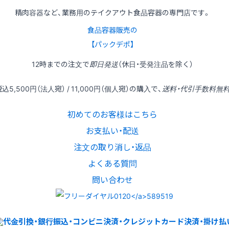
精肉容器など、業務用のテイクアウト食品容器の専門店です。
食品容器販売の
【パックデポ】
12時
までの
注文
で
即日発送
（休日・受発注品を除く）
税込
5,500円
（法人宛） /
11,000円
（個人宛）の
購入
で、
送料・代引手数料無
初めてのお客様はこちら
お支払い・配送
注文の取り消し・返品
よくある質問
問い合わせ