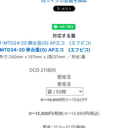
同サイズの容器を検索
対応する蓋
-MTD24-20 嵌合蓋(G) APエコ (エフピコ)
外寸：242mm x 197mm x (高)37mm ／ 形状：蓋
OCD
211805
受発注
受発注
0〜14,800
円
0〜15
%OFF
0〜12,600
円(税抜)
0〜13,860
円(税込)
単価：
31.5〜37
円(税抜)