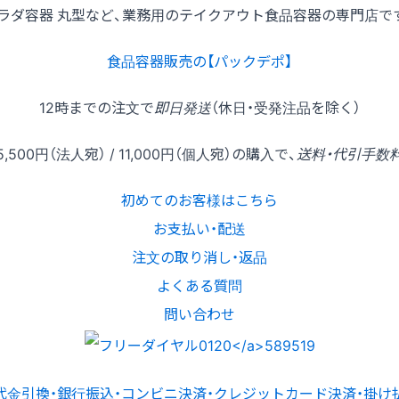
ラダ容器 丸型など、業務用のテイクアウト食品容器の専門店で
食品容器販売の【パックデポ】
12時
までの
注文
で
即日発送
（休日・受発注品を除く）
5,500円
（法人宛） /
11,000円
（個人宛）の
購入
で、
送料・代引手数
初めてのお客様はこちら
お支払い・配送
注文の取り消し・返品
よくある質問
問い合わせ