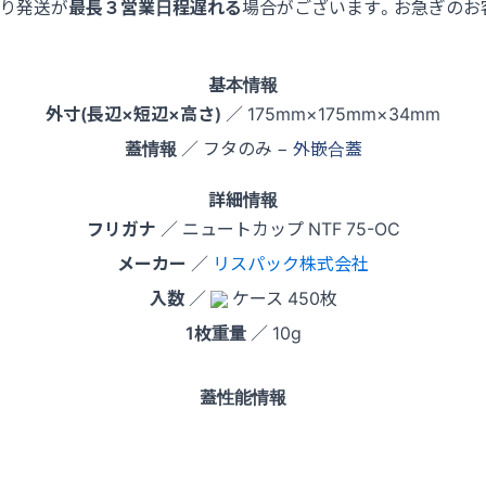
より発送が
最長３営業日程遅れる
場合がございます。お急ぎのお
基本情報
外寸(長辺×短辺×高さ)
／ 175mm×175mm×34mm
蓋情報
／ フタのみ −
外嵌合蓋
詳細情報
フリガナ
／ ニュートカップ NTF 75-OC
メーカー
／
リスパック株式会社
入数
／
ケース 450枚
1枚重量
／ 10g
蓋性能情報