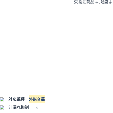
受発注商品は、通常
対応蓋種
外嵌合蓋
汁漏れ抑制
×