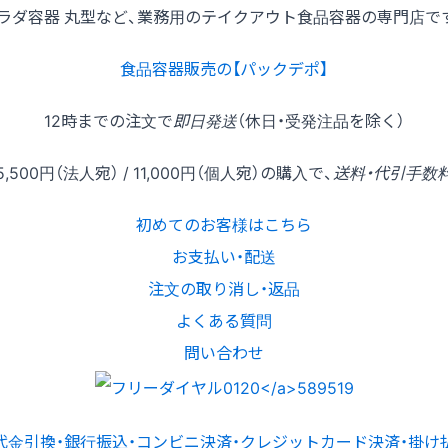
ラダ容器 丸型など、業務用のテイクアウト食品容器の専門店で
食品容器販売の【パックデポ】
12時
までの
注文
で
即日発送
（休日・受発注品を除く）
5,500円
（法人宛） /
11,000円
（個人宛）の
購入
で、
送料・代引手数
初めてのお客様はこちら
お支払い・配送
注文の取り消し・返品
よくある質問
問い合わせ