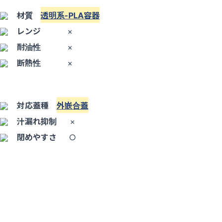
材質
透明系-PLA容器
レンジ
×
耐油性
×
断熱性
×
対応蓋種
外嵌合蓋
汁漏れ抑制
×
閉めやすさ
○