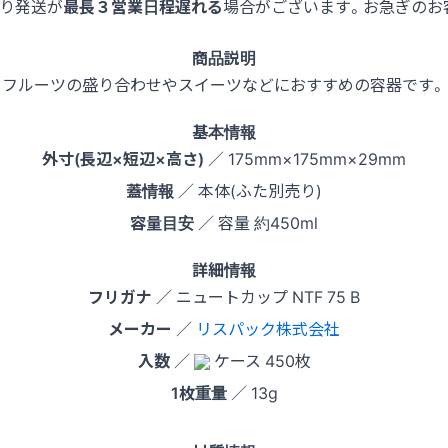
より発送が
最長３営業日程遅れる
場合がございます。お急ぎのお
商品説明
フルーツの盛り合わせやスイーツなどにおすすめの容器です。
基本情報
外寸(長辺×短辺×高さ)
／ 175mm×175mm×29mm
蓋情報
／ 本体(ふた別売り)
容量目安
／ 容量 約450ml
詳細情報
フリガナ
／ ニュートカップ NTF 75 B
メーカー
／
リスパック株式会社
入数
／
ケース 450枚
1枚重量
／ 13g