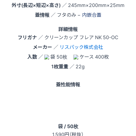
外寸(長辺×短辺×高さ)
／ 245mm×200mm×25mm
蓋情報
／ フタのみ −
内嵌合蓋
詳細情報
フリガナ
／ クリーンカップ フレア NK 50-OC
メーカー
／
リスパック株式会社
入数
／
袋 50枚
ケース 400枚
1枚重量
／ 22g
蓋性能情報
袋 / 50枚
1,590
円（税抜）