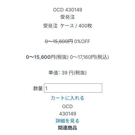
OCD
430149
受発注
受発注
ケース / 400枚
0〜15,600
円
0
%OFF
0〜15,600
円(税抜)
0〜17,160
円(税込)
単価：
39
円(税抜)
数量
カートに入れる
OCD
430149
詳細を見る
関連商品