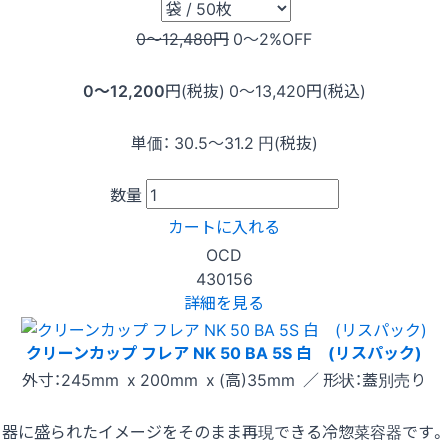
0〜12,480
円
0〜2
%OFF
0〜12,200
円(税抜)
0〜13,420
円(税込)
単価：
30.5〜31.2
円(税抜)
数量
カートに入れる
OCD
430156
詳細を見る
クリーンカップ フレア NK 50 BA 5S 白 (リスパック)
外寸：245mm x 200mm x (高)35mm ／ 形状：蓋別売り
器に盛られたイメージをそのまま再現できる冷惣菜容器です。