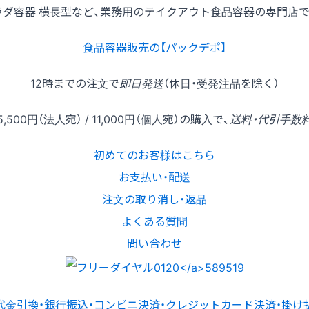
ラダ容器 横長型など、業務用のテイクアウト食品容器の専門店で
食品容器販売の【パックデポ】
12時
までの
注文
で
即日発送
（休日・受発注品を除く）
5,500円
（法人宛） /
11,000円
（個人宛）の
購入
で、
送料・代引手数
初めてのお客様はこちら
お支払い・配送
注文の取り消し・返品
よくある質問
問い合わせ