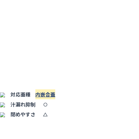
対応蓋種
内嵌合蓋
汁漏れ抑制
○
閉めやすさ
△