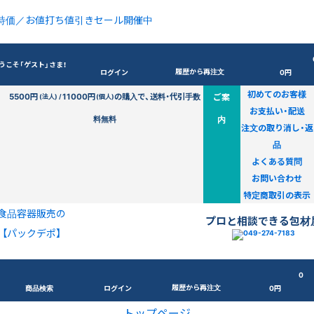
特価／お値打ち値引きセール開催中
うこそ「ゲスト」さま！
履歴から再注文
ログイン
0円
初めてのお客様
5500円
11000円
の購入で、送料・代引手数
ご案
(法人) /
(個人)
お支払い・配送
料無料
内
注文の取り消し・返
品
よくある質問
お問い合わせ
特定商取引の表示
食品容器販売の
プロと相談できる包材
【パックデポ】
0
履歴から再注文
商品検索
ログイン
0円
トップページ