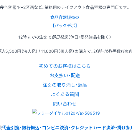
弁当容器 1〜2区画など、業務用のテイクアウト食品容器の専門店です。
食品容器販売の
【パックデポ】
12時
までの
注文
で
即日発送
（休日・受発注品を除く）
税込
5,500円
（法人宛） /
11,000円
（個人宛）の
購入
で、
送料・代引手数料無
初めてのお客様はこちら
お支払い・配送
注文の取り消し・返品
よくある質問
問い合わせ