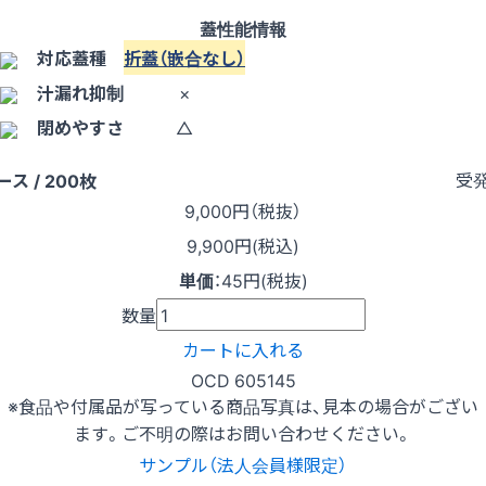
蓋性能情報
対応蓋種
折蓋（嵌合なし）
汁漏れ抑制
×
閉めやすさ
△
受
ース / 200枚
9,000
円（税抜）
9,900円(税込)
単価
：
45円(税抜)
数量
カートに入れる
OCD 605145
※食品や付属品が写っている商品写真は、見本の場合がござい
ます。ご不明の際はお問い合わせください。
サンプル（法人会員様限定）