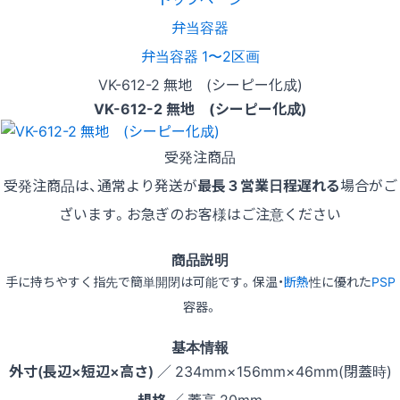
弁当容器
弁当容器 1〜2区画
VK-612-2 無地 (シーピー化成)
VK-612-2 無地 (シーピー化成)
受発注商品
受発注商品は、通常より発送が
最長３営業日程遅れる
場合がご
ざいます。お急ぎのお客様はご注意ください
商品説明
手に持ちやすく指先で簡単開閉は可能です。保温・
断熱
性に優れた
PSP
容器。
基本情報
外寸(長辺×短辺×高さ)
／ 234mm×156mm×46mm(閉蓋時)
規格
／ 蓋高 20mm