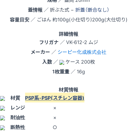
蓋情報
／ 折ぶた式 −
折蓋（嵌合なし）
容量目安
／ ごはん 約100g(小仕切り)200g(大仕切り)
詳細情報
フリガナ
／ VK-612-2 ムジ
メーカー
／
シーピー化成株式会社
入数
／
ケース 200枚
1枚重量
／ 16g
材質情報
材質
PSP系-PSP(スチレン容器)
レンジ
×
耐油性
×
断熱性
○