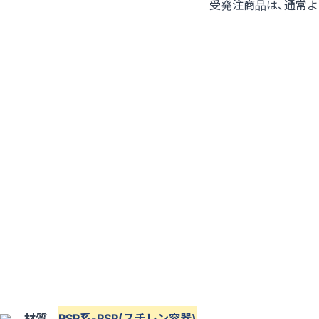
受発注商品は、通常
材質
PSP系-PSP(スチレン容器)