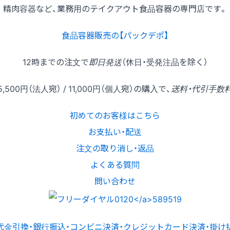
精肉容器など、業務用のテイクアウト食品容器の専門店です。
食品容器販売の【パックデポ】
12時
までの
注文
で
即日発送
（休日・受発注品を除く）
5,500円
（法人宛） /
11,000円
（個人宛）の
購入
で、
送料・代引手数
初めてのお客様はこちら
お支払い・配送
注文の取り消し・返品
よくある質問
問い合わせ