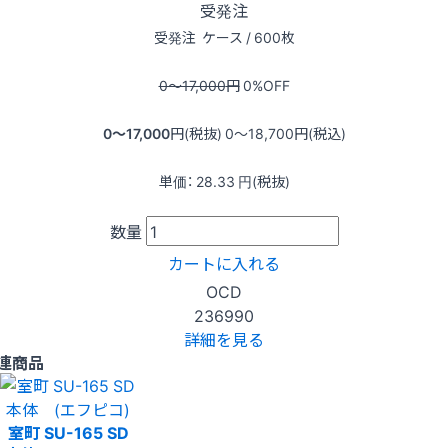
受発注
受発注
ケース / 600枚
0〜17,000
円
0
%OFF
0〜17,000
円(税抜)
0〜18,700
円(税込)
単価：
28.33
円(税抜)
数量
カートに入れる
OCD
236990
詳細を見る
連商品
室町 SU-165 SD