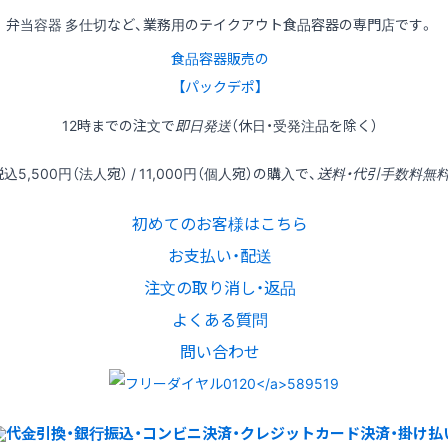
弁当容器 多仕切など、業務用のテイクアウト食品容器の専門店です。
食品容器販売の
【パックデポ】
12時
までの
注文
で
即日発送
（休日・受発注品を除く）
税込
5,500円
（法人宛） /
11,000円
（個人宛）の
購入
で、
送料・代引手数料無
初めてのお客様はこちら
お支払い・配送
注文の取り消し・返品
よくある質問
問い合わせ