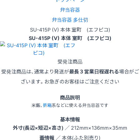
弁当容器
弁当容器 多仕切
SU-415P (V) 本体 室町 (エフピコ)
SU-415P (V) 本体 室町 (エフピコ)
受発注商品
受発注商品は、通常より発送が
最長３営業日程遅れる
場合がご
ざいます。お急ぎのお客様はご注意ください
商品説明
米飯、
折箱
系などに使える弁当容器です
基本情報
外寸(長辺×短辺×高さ)
／ 212mm×136mm×35mm
蓋情報
／ 本体(ふた別売り)