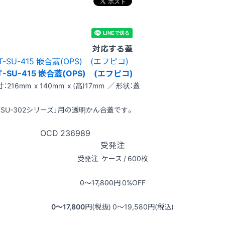
対応する蓋
T-SU-415 嵌合蓋(OPS) (エフピコ)
：216mm x 140mm x (高)17mm ／ 形状：蓋
「SU-302シリーズ」用の透明かん合蓋です。
OCD
236989
受発注
受発注
ケース / 600枚
0〜17,800
円
0
%OFF
0〜17,800
円(税抜)
0〜19,580
円(税込)