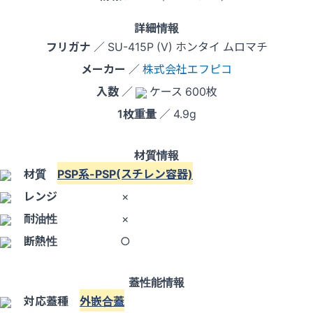
詳細情報
フリガナ
／ SU-415P (V) ホンタイ ムロマチ
メーカー
／
株式会社エフピコ
入数
／
ケース 600枚
1枚重量
／ 4.9g
材質情報
材質
PSP系-PSP(スチレン容器)
レンジ
×
耐油性
×
断熱性
○
蓋性能情報
対応蓋種
外嵌合蓋