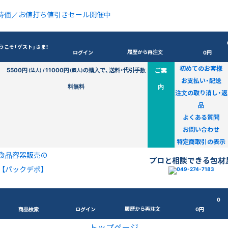
特価／お値打ち値引きセール開催中
うこそ「ゲスト」さま！
履歴から再注文
ログイン
0円
初めてのお客様
5500円
11000円
の購入で、送料・代引手数
ご案
(法人) /
(個人)
お支払い・配送
料無料
内
注文の取り消し・返
品
よくある質問
お問い合わせ
特定商取引の表示
食品容器販売の
プロと相談できる包材
【パックデポ】
0
履歴から再注文
商品検索
ログイン
0円
トップページ