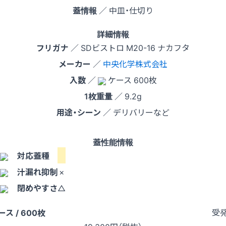
蓋情報
／ 中皿・仕切り
詳細情報
フリガナ
／ SDビストロ M20-16 ナカフタ
メーカー
／
中央化学株式会社
入数
／
ケース 600枚
1枚重量
／ 9.2g
用途・シーン
／ デリバリーなど
蓋性能情報
対応蓋種
汁漏れ抑制
×
閉めやすさ
△
受
ース / 600枚