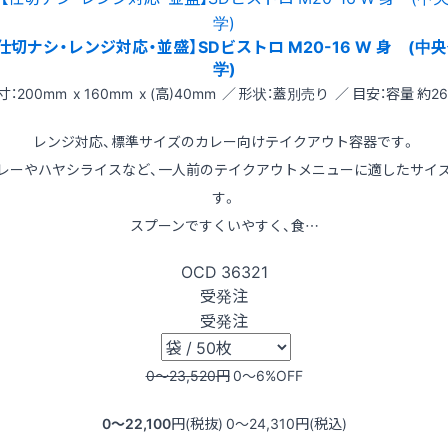
仕切ナシ・レンジ対応・並盛】SDビストロ M20-16 W 身 (中
学)
寸：200mm x 160mm x (高)40mm ／ 形状：蓋別売り ／ 目安：容量 約26
レンジ対応、標準サイズのカレー向けテイクアウト容器です。
レーやハヤシライスなど、一人前のテイクアウトメニューに適したサイ
す。
スプーンですくいやすく、食…
OCD
36321
受発注
受発注
0〜23,520
円
0〜6
%OFF
0〜22,100
円(税抜)
0〜24,310
円(税込)