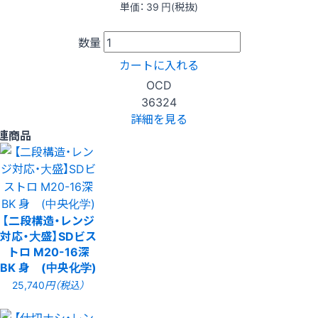
単価：
39
円(税抜)
数量
カートに入れる
OCD
36324
詳細を見る
連商品
【二段構造・レンジ
対応・大盛】SDビス
トロ M20-16深
BK 身 (中央化学)
25,740
円（税込）