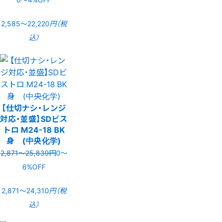
2,585〜22,220
円（税
込）
【仕切ナシ・レンジ
対応・並盛】SDビス
トロ M24-18 BK
身 (中央化学)
2,871〜25,839円
0〜
6%OFF
2,871〜24,310
円（税
込）