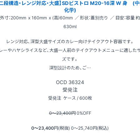
二段構造・レンジ対応・大盛】SDビストロ M20-16深 W 身 (
化学)
外寸：200mm x 160mm x (高)60mm ／ 形状：蓋別売り ／ 目安：容量 約
630ml
レンジ対応、深型大盛サイズのカレー向けテイクアウト容器です。
レーやハヤシライスなど、大盛一人前のテイクアウトメニューに適した
ズです。
深型設計のため、ご…
OCD
36324
受発注
受発注
ケース / 600枚
0〜23,400
円
0
%OFF
0〜23,400
円(税抜)
0〜25,740
円(税込)