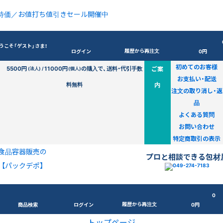
特価／お値打ち値引きセール開催中
うこそ「ゲスト」さま！
履歴から再注文
ログイン
0円
初めてのお客様
5500円
11000円
の購入で、送料・代引手数
ご案
(法人) /
(個人)
お支払い・配送
料無料
内
注文の取り消し・返
品
よくある質問
お問い合わせ
特定商取引の表示
食品容器販売の
プロと相談できる包材
【パックデポ】
0
履歴から再注文
商品検索
ログイン
0円
トップページ