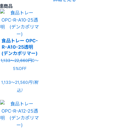
連商品
食品トレー OPC-
R-A10-25透明
(デンカポリマー)
1,133〜22,660円
0〜
5%OFF
1,133〜21,560
円（税
込）