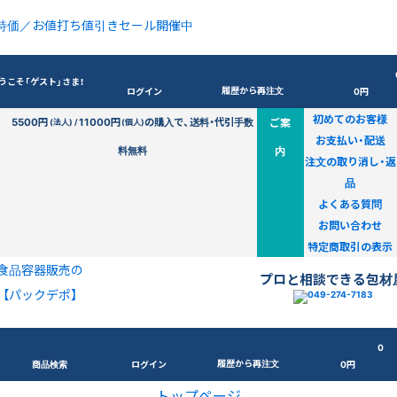
特価／お値打ち値引きセール開催中
うこそ「ゲスト」さま！
履歴から再注文
ログイン
0円
初めてのお客様
5500円
11000円
の購入で、送料・代引手数
ご案
(法人) /
(個人)
お支払い・配送
料無料
内
注文の取り消し・返
品
よくある質問
お問い合わせ
特定商取引の表示
食品容器販売の
プロと相談できる包材
【パックデポ】
0
履歴から再注文
商品検索
ログイン
0円
トップページ