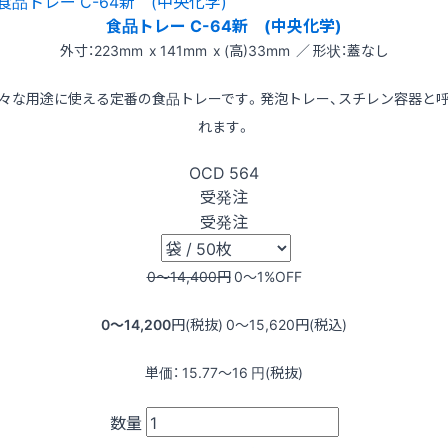
食品トレー C-64新 (中央化学)
外寸：223mm x 141mm x (高)33mm ／ 形状：蓋なし
々な用途に使える定番の食品トレーです。発泡トレー、スチレン容器と
れます。
OCD
564
受発注
受発注
0〜14,400
円
0〜1
%OFF
0〜14,200
円(税抜)
0〜15,620
円(税込)
単価：
15.77〜16
円(税抜)
数量