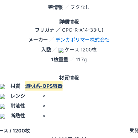
蓋情報
／ フタなし
詳細情報
フリガナ
／ OPC-R-X14-33(U)
メーカー
／
デンカポリマー株式会社
入数
／
ケース 1200枚
1枚重量
／ 11.7g
材質情報
材質
透明系-OPS容器
レンジ
×
耐油性
×
断熱性
×
受
ース / 1200枚