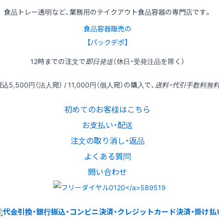
食品トレー透明など、業務用のテイクアウト食品容器の専門店です。
食品容器販売の
【パックデポ】
12時
までの
注文
で
即日発送
（休日・受発注品を除く）
税込
5,500円
（法人宛） /
11,000円
（個人宛）の
購入
で、
送料・代引手数料無
初めてのお客様はこちら
お支払い・配送
注文の取り消し・返品
よくある質問
問い合わせ