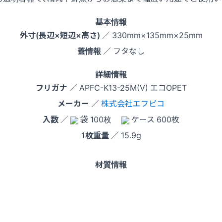
基本情報
外寸(長辺×短辺×高さ)
／ 330mm×135mm×25mm
蓋情報
／ フタなし
詳細情報
フリガナ
／ APFC-K13-25M(V) エコOPET
メーカー
／
株式会社エフピコ
入数
／
袋 100枚
ケース 600枚
1枚重量
／ 15.9g
材質情報