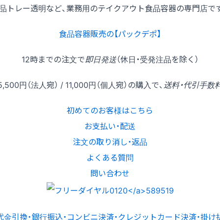
品トレー透明など、業務用のテイクアウト食品容器の専門店で
食品容器販売の【パックデポ】
12時
までの
注文
で
即日発送
（休日・受発注品を除く）
5,500円
（法人宛） /
11,000円
（個人宛）の
購入
で、
送料・代引手数
初めてのお客様はこちら
お支払い・配送
注文の取り消し・返品
よくある質問
問い合わせ