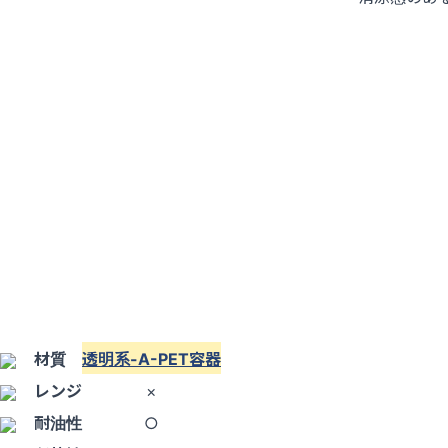
材質
透明系-A-PET容器
レンジ
×
耐油性
○