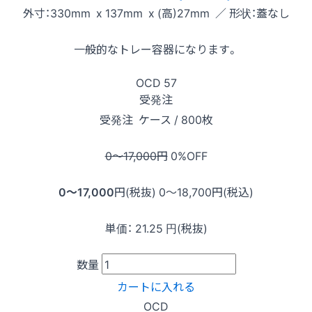
外寸：330mm x 137mm x (高)27mm ／ 形状：蓋なし
一般的なトレー容器になります。
OCD
57
受発注
受発注
ケース / 800枚
0〜17,000
円
0
%OFF
0〜17,000
円(税抜)
0〜18,700
円(税込)
単価：
21.25
円(税抜)
数量
カートに入れる
OCD