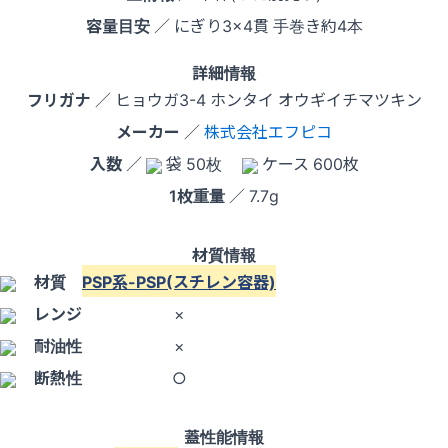
容量目安
／ にぎり3×4貫 手巻き約4本
詳細情報
フリガナ
／ ヒョウガ3-4 ホンタイ オウギイチマツキン
メーカー
／
株式会社エフピコ
入数
／
袋 50枚
ケース 600枚
1枚重量
／ 7.7g
材質情報
材質
PSP系-PSP(スチレン容器)
レンジ
×
耐油性
×
断熱性
○
蓋性能情報