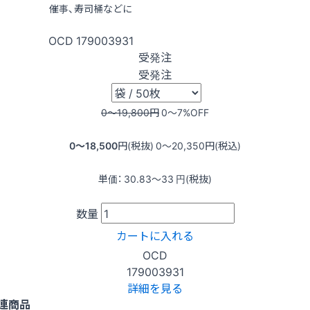
催事、寿司桶などに
OCD
179003931
受発注
受発注
0〜19,800
円
0〜7
%OFF
0〜18,500
円(税抜)
0〜20,350
円(税込)
単価：
30.83〜33
円(税抜)
数量
カートに入れる
OCD
179003931
詳細を見る
連商品