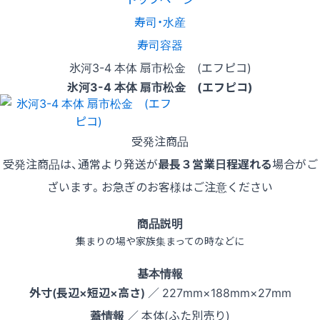
寿司・水産
寿司容器
氷河3-4 本体 扇市松金 (エフピコ)
氷河3-4 本体 扇市松金 (エフピコ)
受発注商品
受発注商品は、通常より発送が
最長３営業日程遅れる
場合がご
ざいます。お急ぎのお客様はご注意ください
商品説明
集まりの場や家族集まっての時などに
基本情報
外寸(長辺×短辺×高さ)
／ 227mm×188mm×27mm
蓋情報
／ 本体(ふた別売り)