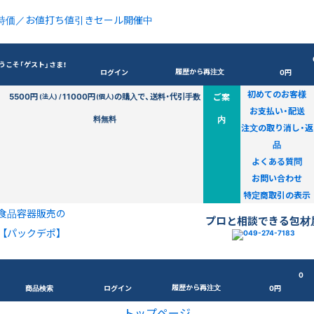
特価／お値打ち値引きセール開催中
うこそ「ゲスト」さま！
履歴から再注文
ログイン
0円
初めてのお客様
5500円
11000円
の購入で、送料・代引手数
ご案
(法人) /
(個人)
お支払い・配送
料無料
内
注文の取り消し・返
品
よくある質問
お問い合わせ
特定商取引の表示
食品容器販売の
プロと相談できる包材
【パックデポ】
0
履歴から再注文
商品検索
ログイン
0円
トップページ