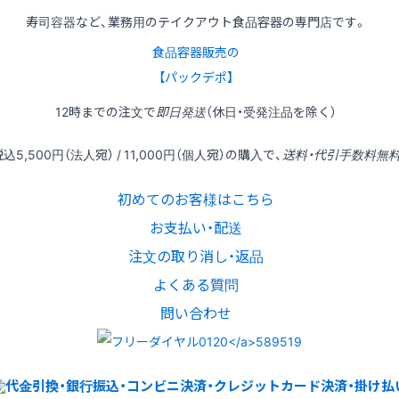
寿司容器など、業務用のテイクアウト食品容器の専門店です。
食品容器販売の
【パックデポ】
12時
までの
注文
で
即日発送
（休日・受発注品を除く）
税込
5,500円
（法人宛） /
11,000円
（個人宛）の
購入
で、
送料・代引手数料無
初めてのお客様はこちら
お支払い・配送
注文の取り消し・返品
よくある質問
問い合わせ