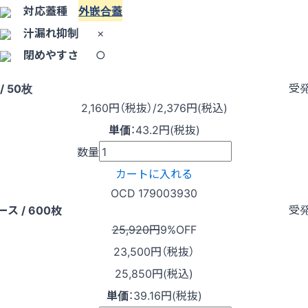
対応蓋種
外嵌合蓋
汁漏れ抑制
×
閉めやすさ
○
受
/ 50枚
2,160
円（税抜）
/2,376円
(税込)
単価
：
43.2円(税抜)
数量
カートに入れる
OCD 179003930
受
ース / 600枚
25,920円
9%OFF
23,500
円（税抜）
25,850円(税込)
単価
：
39.16円(税抜)