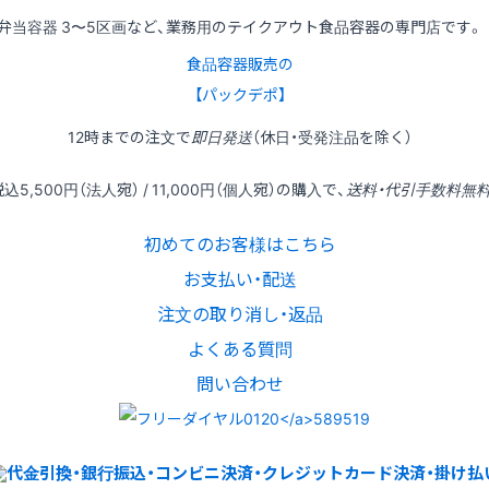
弁当容器 3〜5区画など、業務用のテイクアウト食品容器の専門店です。
食品容器販売の
【パックデポ】
12時
までの
注文
で
即日発送
（休日・受発注品を除く）
税込
5,500円
（法人宛） /
11,000円
（個人宛）の
購入
で、
送料・代引手数料無
初めてのお客様はこちら
お支払い・配送
注文の取り消し・返品
よくある質問
問い合わせ