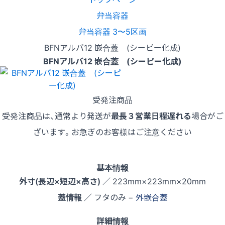
弁当容器
弁当容器 3〜5区画
BFNアルバ12 嵌合蓋 (シーピー化成)
BFNアルバ12 嵌合蓋 (シーピー化成)
受発注商品
受発注商品は、通常より発送が
最長３営業日程遅れる
場合がご
ざいます。お急ぎのお客様はご注意ください
基本情報
外寸(長辺×短辺×高さ)
／ 223mm×223mm×20mm
蓋情報
／ フタのみ −
外嵌合蓋
詳細情報