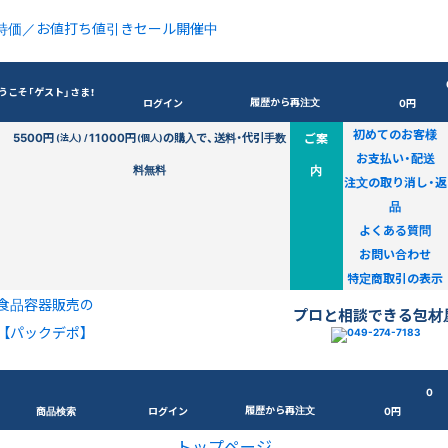
特価／お値打ち値引きセール開催中
うこそ「ゲスト」さま！
履歴から再注文
ログイン
0円
初めてのお客様
5500円
11000円
の購入で、送料・代引手数
ご案
(法人) /
(個人)
お支払い・配送
料無料
内
注文の取り消し・返
品
よくある質問
お問い合わせ
特定商取引の表示
食品容器販売の
プロと相談できる包材
【パックデポ】
0
履歴から再注文
商品検索
ログイン
0円
トップページ