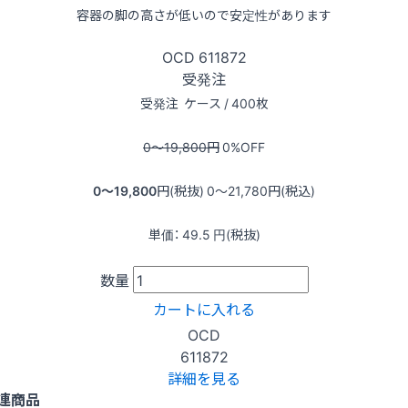
容器の脚の高さが低いので安定性があります
OCD
611872
受発注
受発注
ケース / 400枚
0〜19,800
円
0
%OFF
0〜19,800
円(税抜)
0〜21,780
円(税込)
単価：
49.5
円(税抜)
数量
カートに入れる
OCD
611872
詳細を見る
連商品