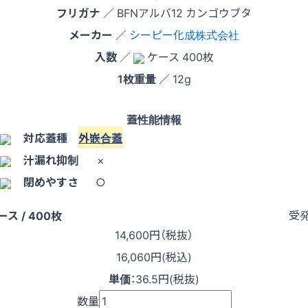
フリガナ
／ BFNアルバ12 カンゴウブタ
メーカー
／
シーピー化成株式会社
入数
／
ケース 400枚
1枚重量
／ 12g
蓋性能情報
対応蓋種
外嵌合蓋
汁漏れ抑制
×
閉めやすさ
○
受
ース / 400枚
14,600
円（税抜）
16,060円(税込)
単価
：
36.5円(税抜)
数量