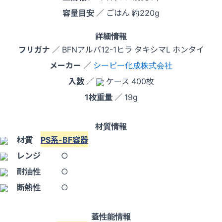
容量目安
／ ごはん 約220g
詳細情報
フリガナ
／ BFNアルバ12-1ヒラ タキシマL ホンタイ
メーカー
／
シーピー化成株式会社
入数
／
ケース 400枚
1枚重量
／ 19g
材質情報
材質
PS系-BF容器
レンジ
○
耐油性
○
断熱性
○
蓋性能情報