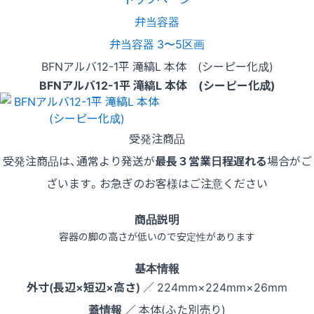
弁当容器
弁当容器 3〜5区画
BFNアルバ12-1平 滝縞L 本体 (シーピー化成)
BFNアルバ12-1平 滝縞L 本体 (シーピー化成)
受発注商品
受発注商品は、通常より発送が
最長３営業日程遅れる
場合がご
ざいます。お急ぎのお客様はご注意ください
商品説明
容器の脚の高さが低いので安定性があります
基本情報
外寸(長辺×短辺×高さ)
／ 224mm×224mm×26mm
蓋情報
／ 本体(ふた別売り)