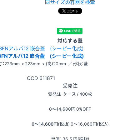
同サイズの容器を検索
対応する蓋
BFNアルバ12 嵌合蓋 (シーピー化成)
：223mm x 223mm x (高)20mm ／ 形状：蓋
OCD
611871
受発注
受発注
ケース / 400枚
0〜14,600
円
0
%OFF
0〜14,600
円(税抜)
0〜16,060
円(税込)
単価：
36.5
円(税抜)