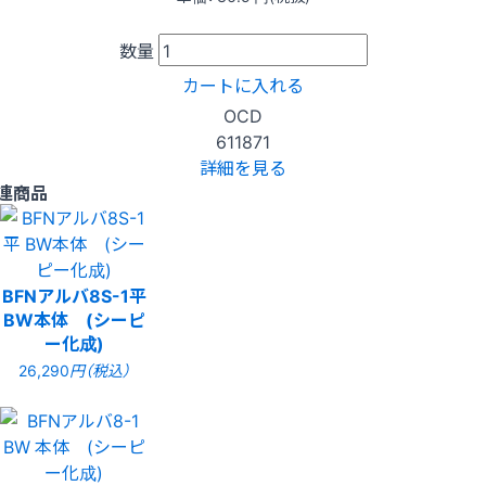
数量
カートに入れる
OCD
611871
詳細を見る
連商品
BFNアルバ8S-1平
BW本体 (シーピ
ー化成)
26,290
円（税込）