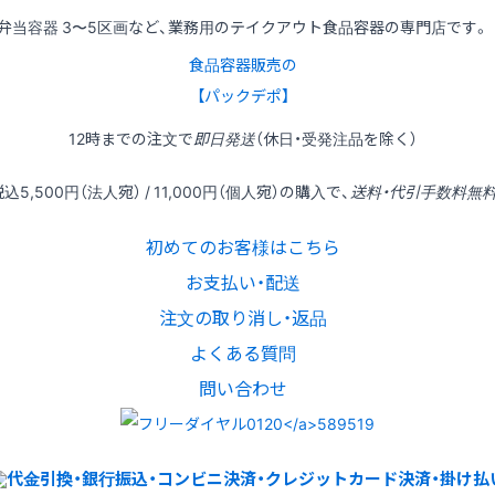
弁当容器 3〜5区画など、業務用のテイクアウト食品容器の専門店です。
食品容器販売の
【パックデポ】
12時
までの
注文
で
即日発送
（休日・受発注品を除く）
税込
5,500円
（法人宛） /
11,000円
（個人宛）の
購入
で、
送料・代引手数料無
初めてのお客様はこちら
お支払い・配送
注文の取り消し・返品
よくある質問
問い合わせ