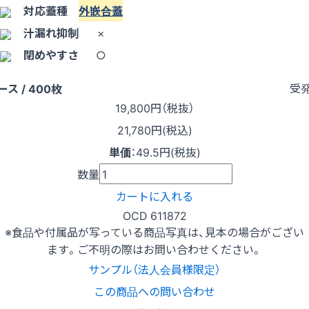
対応蓋種
外嵌合蓋
汁漏れ抑制
×
閉めやすさ
○
受
ース / 400枚
19,800
円（税抜）
21,780円(税込)
単価
：
49.5円(税抜)
数量
カートに入れる
OCD 611872
※食品や付属品が写っている商品写真は、見本の場合がござい
ます。ご不明の際はお問い合わせください。
サンプル（法人会員様限定）
この商品への問い合わせ