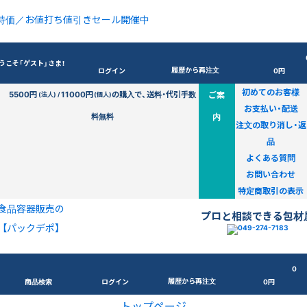
特価／お値打ち値引きセール開催中
うこそ「ゲスト」さま！
履歴から再注文
ログイン
0円
初めてのお客様
5500円
11000円
の購入で、送料・代引手数
ご案
(法人) /
(個人)
お支払い・配送
料無料
内
注文の取り消し・返
品
よくある質問
お問い合わせ
特定商取引の表示
食品容器販売の
プロと相談できる包材
【パックデポ】
0
履歴から再注文
商品検索
ログイン
0円
トップページ