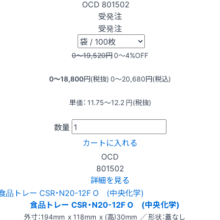
OCD
801502
受発注
受発注
0〜19,520
円
0〜4
%OFF
0〜18,800
円(税抜)
0〜20,680
円(税込)
単価：
11.75〜12.2
円(税抜)
数量
カートに入れる
OCD
801502
詳細を見る
食品トレー CSR・N20-12F O (中央化学)
外寸：194mm x 118mm x (高)30mm ／ 形状：蓋なし