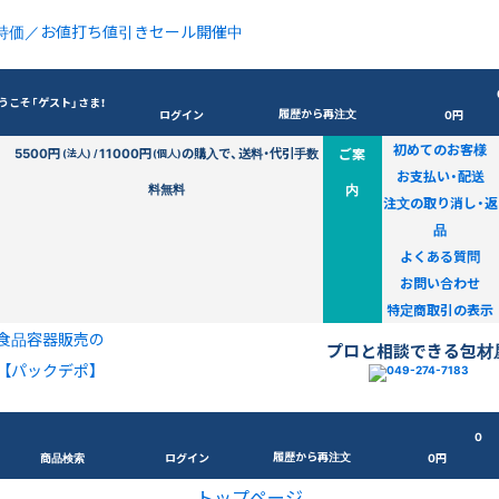
特価／お値打ち値引きセール開催中
うこそ「ゲスト」さま！
履歴から再注文
ログイン
0円
初めてのお客様
5500円
11000円
の購入で、送料・代引手数
ご案
(法人) /
(個人)
お支払い・配送
料無料
内
注文の取り消し・返
品
よくある質問
お問い合わせ
特定商取引の表示
食品容器販売の
プロと相談できる包材
【パックデポ】
0
履歴から再注文
商品検索
ログイン
0円
トップページ