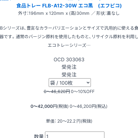
食品トレー FLB-A12-30W エコ黒 (エフピコ)
外寸：196mm x 120mm x (高)30mm ／ 形状：蓋なし
LBシリーズは、豊富なカラーバリエーションとサイズで汎用的に使える
器です。通常のバージン原料を使用したものと、リサイクル原料を利用
エコトレーシリーズ…
OCD
303063
受発注
受発注
0〜46,620
円
0〜10
%OFF
0〜42,000
円(税抜)
0〜46,200
円(税込)
単価：
20〜22.2
円(税抜)
数量