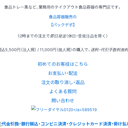
食品トレー黒など、業務用のテイクアウト食品容器の専門店です。
食品容器販売の
【パックデポ】
12時
までの
注文
で
即日発送
（休日・受発注品を除く）
税込
5,500円
（法人宛） /
11,000円
（個人宛）の
購入
で、
送料・代引手数料無
初めてのお客様はこちら
お支払い・配送
注文の取り消し・返品
よくある質問
問い合わせ