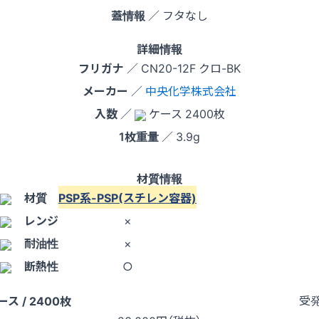
蓋情報
／ フタなし
詳細情報
フリガナ
／ CN20-12F クロ-BK
メーカー
／
中央化学株式会社
入数
／
ケース 2400枚
1枚重量
／ 3.9g
材質情報
材質
PSP系-PSP(スチレン容器)
レンジ
×
耐油性
×
断熱性
○
受
ース / 2400枚