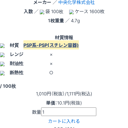
メーカー
／
中央化学株式会社
入数
／
袋 100枚
ケース 1600枚
1枚重量
／ 4.7g
材質情報
材質
PSP系-PSP(スチレン容器)
レンジ
×
耐油性
×
断熱性
○
/ 100枚
1,010
円（税抜）
/1,111円
(税込)
単価
：
10.1円(税抜)
数量
カートに入れる