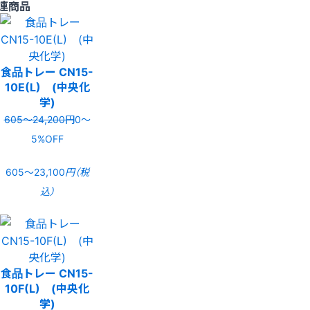
連商品
食品トレー CN15-
10E(L) (中央化
学)
605〜24,200円
0〜
5%OFF
605〜23,100
円（税
込）
食品トレー CN15-
10F(L) (中央化
学)