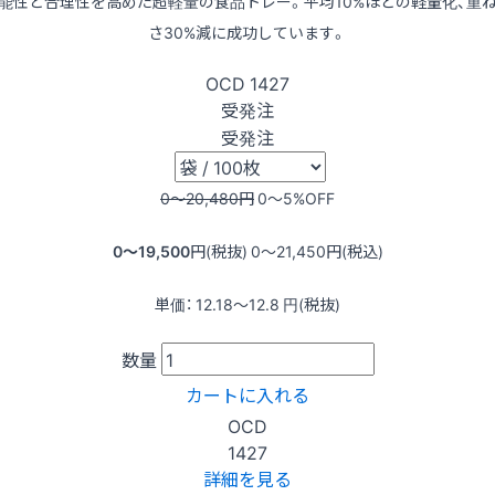
能性と合理性を高めた超軽量の食品トレー。平均10%ほどの軽量化、重
さ30%減に成功しています。
OCD
1427
受発注
受発注
0〜20,480
円
0〜5
%OFF
0〜19,500
円(税抜)
0〜21,450
円(税込)
単価：
12.18〜12.8
円(税抜)
数量
カートに入れる
OCD
1427
詳細を見る