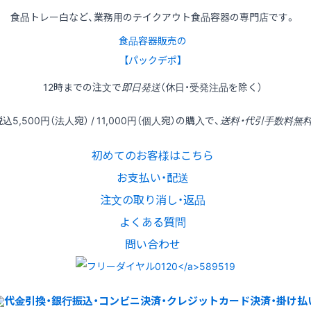
食品トレー白など、業務用のテイクアウト食品容器の専門店です。
食品容器販売の
【パックデポ】
12時
までの
注文
で
即日発送
（休日・受発注品を除く）
税込
5,500円
（法人宛） /
11,000円
（個人宛）の
購入
で、
送料・代引手数料無
初めてのお客様はこちら
お支払い・配送
注文の取り消し・返品
よくある質問
問い合わせ