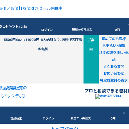
特価／お値打ち値引きセール開催中
うこそ「ゲスト」さま！
履歴から再注文
ログイン
0円
初めてのお客様
5500円
11000円
の購入で、送料・代引手数
ご案
(法人) /
(個人)
お支払い・配送
料無料
内
注文の取り消し・返
品
よくある質問
お問い合わせ
特定商取引の表示
食品容器販売の
プロと相談できる包材
【パックデポ】
0
履歴から再注文
商品検索
ログイン
0円
トップページ