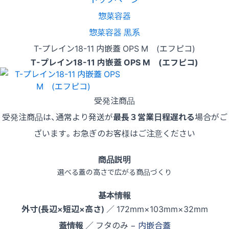
惣菜容器
惣菜容器 黒系
T-プレイン18-11 内嵌蓋 OPS M (エフピコ)
T-プレイン18-11 内嵌蓋 OPS M (エフピコ)
受発注商品
受発注商品は、通常より発送が
最長３営業日程遅れる
場合がご
ざいます。お急ぎのお客様はご注意ください
商品説明
選べる蓋の高さで広がる商品づくり
基本情報
外寸(長辺×短辺×高さ)
／ 172mm×103mm×32mm
蓋情報
／ フタのみ −
内嵌合蓋