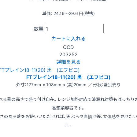
単価：
24.16〜29.6
円(税抜)
数量
カートに入れる
OCD
203252
詳細を見る
FTプレイン18-11(20) 黒 (エフピコ)
外寸：177mm x 108mm x (高)20mm ／ 形状：蓋別売り
べる蓋の高さで盛り付け自在。レンジ加熱対応で液漏れ対策もばっちり
番惣菜容器です。
さのある蓋をお使いいただければ、天ぷらや唐揚げ等、立体感を見せた
ニ…