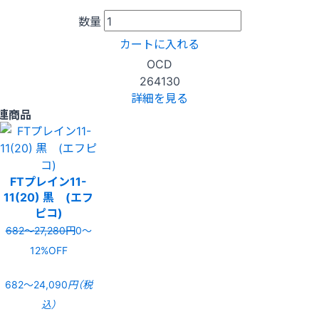
数量
カートに入れる
OCD
264130
詳細を見る
連商品
FTプレイン11-
11(20) 黒 (エフ
ピコ)
682〜27,280円
0〜
12%OFF
682〜24,090
円（税
込）