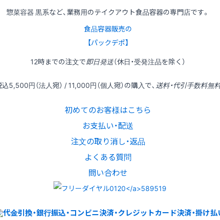
惣菜容器 黒系など、業務用のテイクアウト食品容器の専門店です。
食品容器販売の
【パックデポ】
12時
までの
注文
で
即日発送
（休日・受発注品を除く）
税込
5,500円
（法人宛） /
11,000円
（個人宛）の
購入
で、
送料・代引手数料無
初めてのお客様はこちら
お支払い・配送
注文の取り消し・返品
よくある質問
問い合わせ