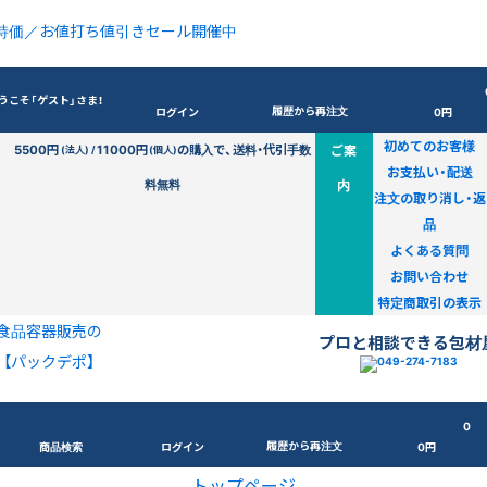
特価／お値打ち値引きセール開催中
うこそ「ゲスト」さま！
履歴から再注文
ログイン
0円
初めてのお客様
5500円
11000円
の購入で、送料・代引手数
ご案
(法人) /
(個人)
お支払い・配送
料無料
内
注文の取り消し・返
品
よくある質問
お問い合わせ
特定商取引の表示
食品容器販売の
プロと相談できる包材
【パックデポ】
0
履歴から再注文
商品検索
ログイン
0円
トップページ