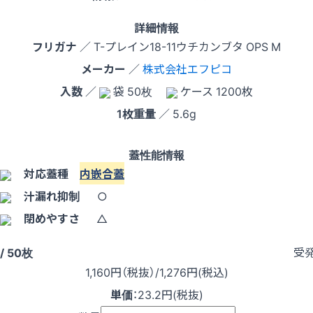
詳細情報
フリガナ
／ T-プレイン18-11ウチカンブタ OPS M
メーカー
／
株式会社エフピコ
入数
／
袋 50枚
ケース 1200枚
1枚重量
／ 5.6g
蓋性能情報
対応蓋種
内嵌合蓋
汁漏れ抑制
○
閉めやすさ
△
受
/ 50枚
1,160
円（税抜）
/1,276円
(税込)
単価
：
23.2円(税抜)