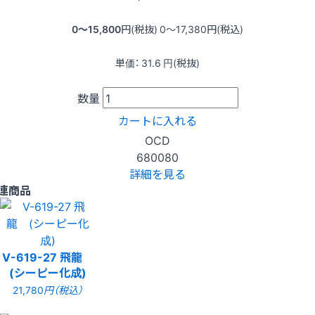
0〜15,800
円(税抜)
0〜17,380
円(税込)
単価：
31.6
円(税抜)
数量
カートに入れる
OCD
680080
詳細を見る
連商品
V-619-27 飛龍
(シーピー化成)
21,780
円（税込）