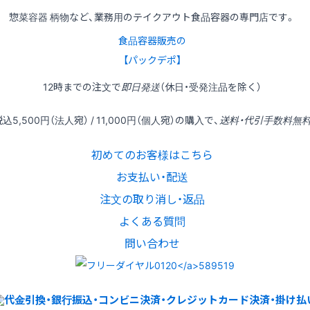
惣菜容器 柄物など、業務用のテイクアウト食品容器の専門店です。
食品容器販売の
【パックデポ】
12時
までの
注文
で
即日発送
（休日・受発注品を除く）
税込
5,500円
（法人宛） /
11,000円
（個人宛）の
購入
で、
送料・代引手数料無
初めてのお客様はこちら
お支払い・配送
注文の取り消し・返品
よくある質問
問い合わせ