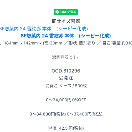
同サイズ容器
BF惣菜内 24 雷紋赤 本体 (シーピー化成)
：184mm x 142mm x (高)30mm ／ 形状：蓋別売り ／ 目安：容量 約310
惣菜容器です。
OCD
610296
受発注
受発注
ケース / 800枚
0〜34,000
円
0
%OFF
0〜34,000
円(税抜)
0〜37,400
円(税込)
単価：
42.5
円(税抜)