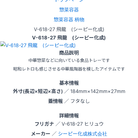
惣菜容器
惣菜容器 柄物
V-618-27 飛龍 (シーピー化成)
V-618-27 飛龍 (シーピー化成)
商品説明
中華惣菜などに向いている食品トレーです
昭和レトロも感じさせる中華風陶器を模したアイテムです
基本情報
外寸(長辺×短辺×高さ)
／ 184mm×142mm×27mm
蓋情報
／ フタなし
詳細情報
フリガナ
／ V-618-27 ヒリュウ
メーカー
／
シーピー化成株式会社