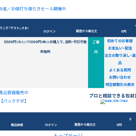
特価／お値打ち値引きセール開催中
うこそ「ゲスト」さま！
履歴から再注文
ログイン
0円
初めてのお客様
5500円
11000円
の購入で、送料・代引手数
ご案
(法人) /
(個人)
お支払い・配送
料無料
内
注文の取り消し・返
品
よくある質問
お問い合わせ
特定商取引の表示
食品容器販売の
プロと相談できる包材
【パックデポ】
0
履歴から再注文
商品検索
ログイン
0円
トップページ