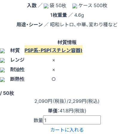
入数
／
袋 50枚
ケース 500枚
1枚重量
／ 4.6g
用途・シーン
／ 昭和レトロ、中華、変わり種など
材質情報
材質
PSP系-PSP(スチレン容器)
レンジ
×
耐油性
×
断熱性
○
/ 50枚
2,090
円（税抜）
/2,299円
(税込)
単価
：
41.8円(税抜)
数量
カートに入れる