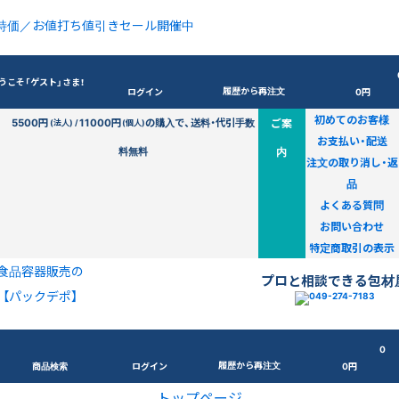
特価／お値打ち値引きセール開催中
うこそ「ゲスト」さま！
履歴から再注文
ログイン
0円
初めてのお客様
5500円
11000円
の購入で、送料・代引手数
ご案
(法人) /
(個人)
お支払い・配送
料無料
内
注文の取り消し・返
品
よくある質問
お問い合わせ
特定商取引の表示
食品容器販売の
プロと相談できる包材
【パックデポ】
0
履歴から再注文
商品検索
ログイン
0円
トップページ