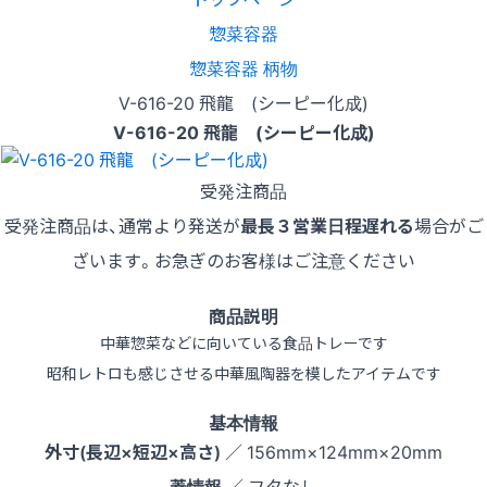
惣菜容器
惣菜容器 柄物
V-616-20 飛龍 (シーピー化成)
V-616-20 飛龍 (シーピー化成)
受発注商品
受発注商品は、通常より発送が
最長３営業日程遅れる
場合がご
ざいます。お急ぎのお客様はご注意ください
商品説明
中華惣菜などに向いている食品トレーです
昭和レトロも感じさせる中華風陶器を模したアイテムです
基本情報
外寸(長辺×短辺×高さ)
／ 156mm×124mm×20mm
蓋情報
／ フタなし