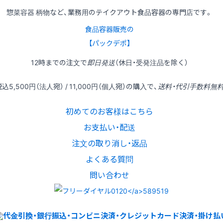
惣菜容器 柄物など、業務用のテイクアウト食品容器の専門店です。
食品容器販売の
【パックデポ】
12時
までの
注文
で
即日発送
（休日・受発注品を除く）
税込
5,500円
（法人宛） /
11,000円
（個人宛）の
購入
で、
送料・代引手数料無
初めてのお客様はこちら
お支払い・配送
注文の取り消し・返品
よくある質問
問い合わせ