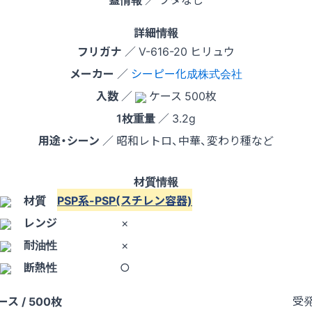
詳細情報
フリガナ
／ V-616-20 ヒリュウ
メーカー
／
シーピー化成株式会社
入数
／
ケース 500枚
1枚重量
／ 3.2g
用途・シーン
／ 昭和レトロ、中華、変わり種など
材質情報
材質
PSP系-PSP(スチレン容器)
レンジ
×
耐油性
×
断熱性
○
受
ース / 500枚