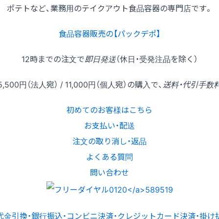
ポテトなど、業務用のテイクアウト食品容器の専門店です。
食品容器販売の【パックデポ】
12時
までの
注文
で
即日発送
（休日・受発注品を除く）
5,500円
（法人宛） /
11,000円
（個人宛）の
購入
で、
送料・代引手数
初めてのお客様はこちら
お支払い・配送
注文の取り消し・返品
よくある質問
問い合わせ