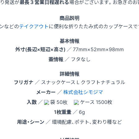
より発送が
最長３営業日程遅れる
場合がございます。お急ぎのお
商品説明
ンなどの
テイクアウト
に便利な折りたたみ式のカップケースで
基本情報
外寸(長辺×短辺×高さ)
／ 77mm×52mm×98mm
蓋情報
／ フタなし
詳細情報
フリガナ
／ スナックケース L クラフトナチュラル
メーカー
／
株式会社シモジマ
入数
／
袋 50枚
ケース 1500枚
1枚重量
／ 6g
用途・シーン
／ 環境配慮、ポテト、変わり種など