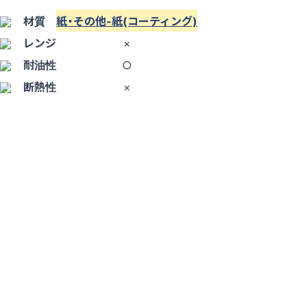
材質
紙・その他-紙(コーティング)
レンジ
×
耐油性
○
断熱性
×