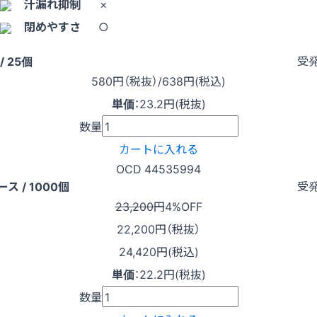
汁漏れ抑制
×
閉めやすさ
○
受
/ 25個
580
円（税抜）
/638円
(税込)
単価
：
23.2円(税抜)
数量
カートに入れる
OCD 44535994
受
ース / 1000個
23,200円
4%OFF
22,200
円（税抜）
24,420円(税込)
単価
：
22.2円(税抜)
数量