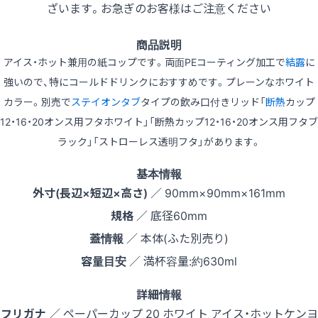
ざいます。お急ぎのお客様はご注意ください
商品説明
アイス・ホット兼用の紙コップです。両面PEコーティング加工で
結露
に
強いので、特にコールドドリンクにおすすめです。プレーンなホワイト
カラー。別売で
ステイオンタブ
タイプの飲み口付きリッド「
断熱
カップ
12・16・20オンス用フタホワイト」「断熱カップ12・16・20オンス用フタブ
ラック」「ストローレス透明フタ」があります。
基本情報
外寸(長辺×短辺×高さ)
／ 90mm×90mm×161mm
規格
／ 底径60mm
蓋情報
／ 本体(ふた別売り)
容量目安
／ 満杯容量:約630ml
詳細情報
フリガナ
／ ペーパーカップ 20 ホワイト アイス・ホットケンヨ