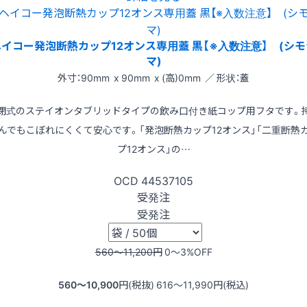
ヘイコー発泡断熱カップ12オンス専用蓋 黒【※入数注意】 (シモ
マ)
外寸：90mm x 90mm x (高)0mm ／ 形状：蓋
閉式のステイオンタブリッドタイプの飲み口付き紙コップ用フタです。
んでもこぼれにくくて安心です。「発泡断熱カップ12オンス」「二重断熱
プ12オンス」の…
OCD
44537105
受発注
受発注
560〜11,200
円
0〜3
%OFF
560〜10,900
円(税抜)
616〜11,990
円(税込)