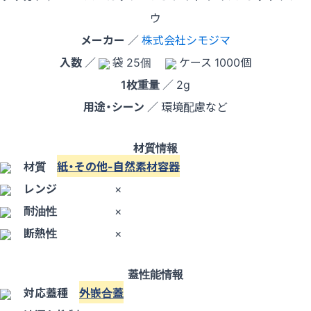
ウ
メーカー
／
株式会社シモジマ
入数
／
袋 25個
ケース 1000個
1枚重量
／ 2g
用途・シーン
／ 環境配慮など
材質情報
材質
紙・その他-自然素材容器
レンジ
×
耐油性
×
断熱性
×
蓋性能情報
対応蓋種
外嵌合蓋