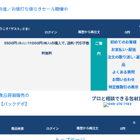
特価／お値打ち値引きセール開催中
うこそ「ゲスト」さま！
履歴から再注文
ログイン
0円
初めてのお客様
5500円
11000円
の購入で、送料・代引手数
ご案
(法人) /
(個人)
お支払い・配送
料無料
内
注文の取り消し・返
品
よくある質問
お問い合わせ
特定商取引の表示
食品容器販売の
プロと相談できる包材
【パックデポ】
0
履歴から再注文
商品検索
ログイン
0円
トップページ