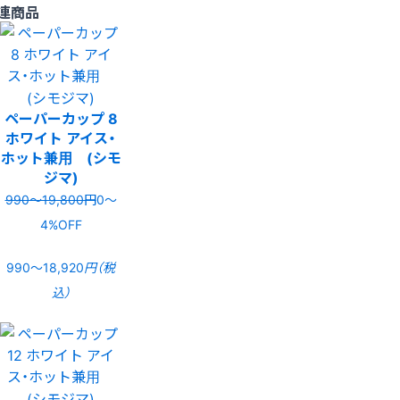
連商品
ペーパーカップ 8
ホワイト アイス・
ホット兼用 (シモ
ジマ)
990〜19,800円
0〜
4%OFF
990〜18,920
円（税
込）