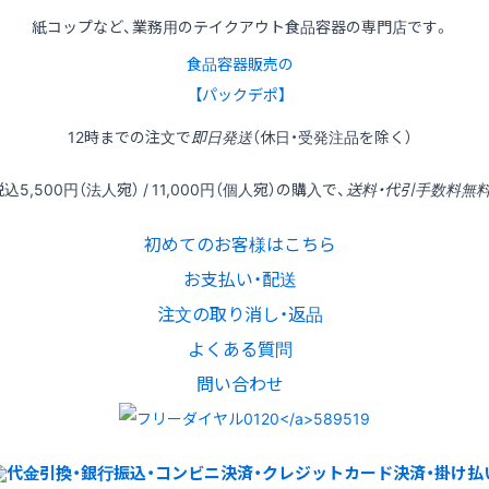
紙コップなど、業務用のテイクアウト食品容器の専門店です。
食品容器販売の
【パックデポ】
12時
までの
注文
で
即日発送
（休日・受発注品を除く）
税込
5,500円
（法人宛） /
11,000円
（個人宛）の
購入
で、
送料・代引手数料無
初めてのお客様はこちら
お支払い・配送
注文の取り消し・返品
よくある質問
問い合わせ