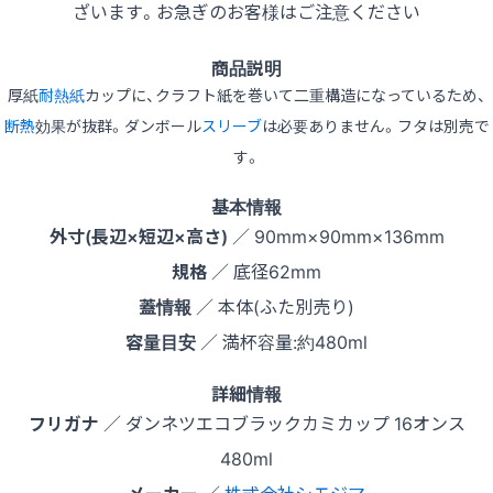
ざいます。お急ぎのお客様はご注意ください
商品説明
厚紙
耐熱紙
カップに、クラフト紙を巻いて二重構造になっているため、
断熱
効果が抜群。ダンボール
スリーブ
は必要ありません。フタは別売で
す。
基本情報
外寸(長辺×短辺×高さ)
／ 90mm×90mm×136mm
規格
／ 底径62mm
蓋情報
／ 本体(ふた別売り)
容量目安
／ 満杯容量:約480ml
詳細情報
フリガナ
／ ダンネツエコブラックカミカップ 16オンス
480ml