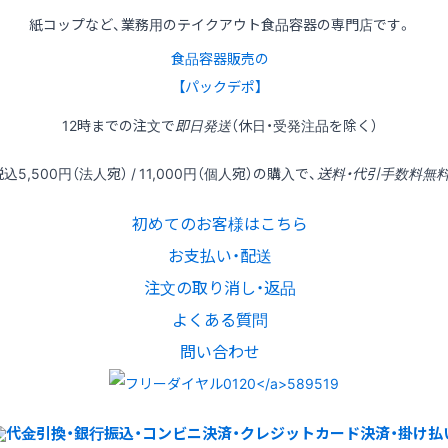
紙コップなど、業務用のテイクアウト食品容器の専門店です。
食品容器販売の
【パックデポ】
12時
までの
注文
で
即日発送
（休日・受発注品を除く）
税込
5,500円
（法人宛） /
11,000円
（個人宛）の
購入
で、
送料・代引手数料無
初めてのお客様はこちら
お支払い・配送
注文の取り消し・返品
よくある質問
問い合わせ