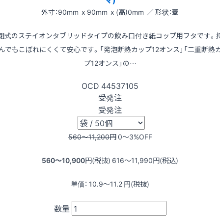
外寸：90mm x 90mm x (高)0mm ／ 形状：蓋
閉式のステイオンタブリッドタイプの飲み口付き紙コップ用フタです。
んでもこぼれにくくて安心です。「発泡断熱カップ12オンス」「二重断熱
プ12オンス」の…
OCD
44537105
受発注
受発注
560〜11,200
円
0〜3
%OFF
560〜10,900
円(税抜)
616〜11,990
円(税込)
単価：
10.9〜11.2
円(税抜)
数量