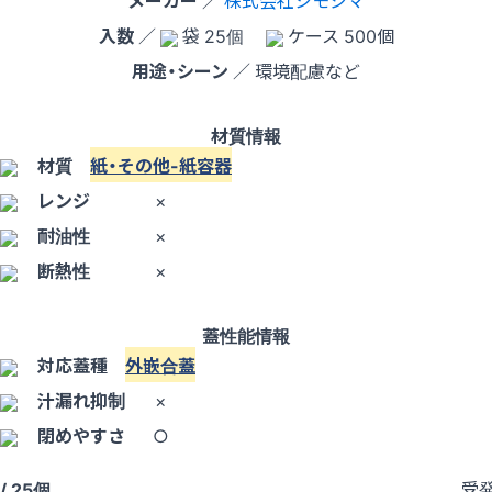
メーカー
／
株式会社シモジマ
入数
／
袋 25個
ケース 500個
用途・シーン
／ 環境配慮など
材質情報
材質
紙・その他-紙容器
レンジ
×
耐油性
×
断熱性
×
蓋性能情報
対応蓋種
外嵌合蓋
汁漏れ抑制
×
閉めやすさ
○
受
/ 25個