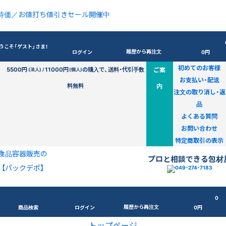
特価／お値打ち値引きセール開催中
うこそ「ゲスト」さま！
履歴から再注文
ログイン
0円
初めてのお客様
5500円
11000円
の購入で、送料・代引手数
ご案
(法人) /
(個人)
お支払い・配送
料無料
内
注文の取り消し・返
品
よくある質問
お問い合わせ
特定商取引の表示
食品容器販売の
プロと相談できる包材
【パックデポ】
0
履歴から再注文
商品検索
ログイン
0円
トップページ