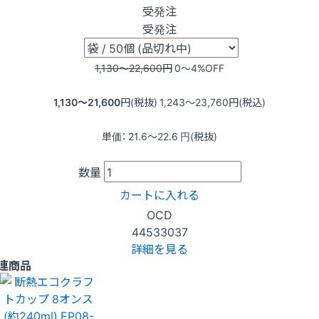
受発注
受発注
1,130〜22,600
円
0〜4
%OFF
1,130〜21,600
円(税抜)
1,243〜23,760
円(税込)
単価：
21.6〜22.6
円(税抜)
数量
カートに入れる
OCD
44533037
詳細を見る
連商品