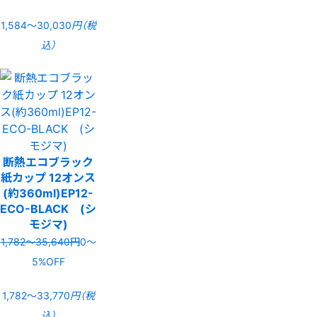
1,584〜30,030
円（税
込）
断熱エコブラック
紙カップ 12オンス
(約360ml)EP12-
ECO-BLACK (シ
モジマ)
1,782〜35,640円
0〜
5%OFF
1,782〜33,770
円（税
込）