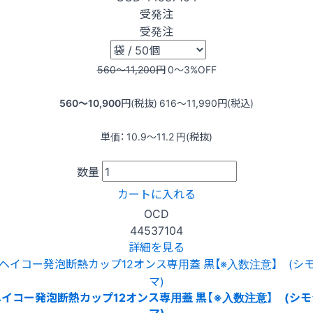
受発注
受発注
560〜11,200
円
0〜3
%OFF
560〜10,900
円(税抜)
616〜11,990
円(税込)
単価：
10.9〜11.2
円(税抜)
数量
カートに入れる
OCD
44537104
詳細を見る
ヘイコー発泡断熱カップ12オンス専用蓋 黒【※入数注意】 (シモ
マ)