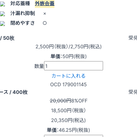
対応蓋種
外嵌合蓋
汁漏れ抑制
×
閉めやすさ
○
受
/ 50枚
2,500
円（税抜）
/2,750円
(税込)
単価
：
50円(税抜)
数量
カートに入れる
OCD 179001145
受
ース / 400枚
20,000円
8%OFF
18,500
円（税抜）
20,350円(税込)
単価
：
46.25円(税抜)