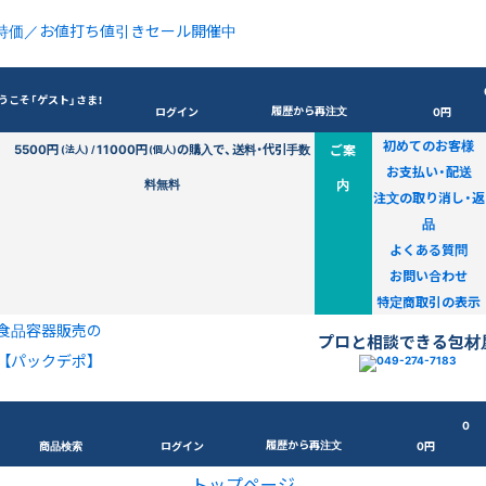
特価／お値打ち値引きセール開催中
うこそ「ゲスト」さま！
履歴から再注文
ログイン
0円
初めてのお客様
5500円
11000円
の購入で、送料・代引手数
ご案
(法人) /
(個人)
お支払い・配送
料無料
内
注文の取り消し・返
品
よくある質問
お問い合わせ
特定商取引の表示
食品容器販売の
プロと相談できる包材
【パックデポ】
0
履歴から再注文
商品検索
ログイン
0円
トップページ