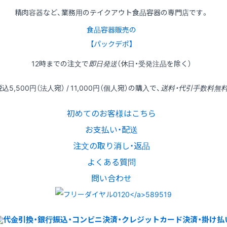
精肉容器など、業務用のテイクアウト食品容器の専門店です。
食品容器販売の
【パックデポ】
12時
までの
注文
で
即日発送
（休日・受発注品を除く）
税込
5,500円
（法人宛） /
11,000円
（個人宛）の
購入
で、
送料・代引手数料無
初めてのお客様はこちら
お支払い・配送
注文の取り消し・返品
よくある質問
問い合わせ