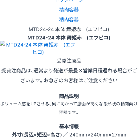
精肉容器
精肉容器
MTD24-24 本体 舞姫赤 (エフピコ)
MTD24-24 本体 舞姫赤 (エフピコ)
受発注商品
受発注商品は、通常より発送が
最長３営業日程遅れる
場合がご
ざいます。お急ぎのお客様はご注意ください
商品説明
ボリューム感をUPさせる、奥に向かって底面が高くなる形状の精肉向け
容器です。
基本情報
外寸(長辺×短辺×高さ)
／ 240mm×240mm×27mm