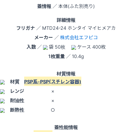
蓋情報
／ 本体(ふた別売り)
詳細情報
フリガナ
／ MTD24-24 ホンタイ マイヒメアカ
メーカー
／
株式会社エフピコ
入数
／
袋 50枚
ケース 400枚
1枚重量
／ 10.4g
材質情報
材質
PSP系-PSP(スチレン容器)
レンジ
×
耐油性
×
断熱性
○
蓋性能情報