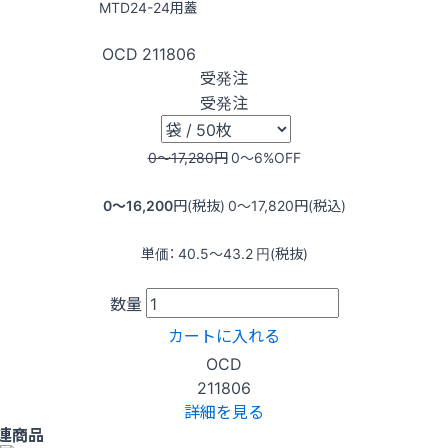
MTD24-24用蓋
OCD
211806
受発注
受発注
0〜17,280
円
0〜6
%OFF
0〜16,200
円(税抜)
0〜17,820
円(税込)
単価：
40.5〜43.2
円(税抜)
数量
カートに入れる
OCD
211806
詳細を見る
連商品