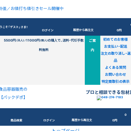
特価／お値打ち値引きセール開催中
うこそ「ゲスト」さま！
履歴から再注文
ログイン
0円
初めてのお客様
5500円
11000円
の購入で、送料・代引手数
ご案
(法人) /
(個人)
お支払い・配送
料無料
内
注文の取り消し・返
品
よくある質問
お問い合わせ
特定商取引の表示
食品容器販売の
プロと相談できる包材
【パックデポ】
0
履歴から再注文
商品検索
ログイン
0円
トップページ