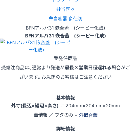
弁当容器
弁当容器 多仕切
BFNアルバ31 嵌合蓋 (シーピー化成)
BFNアルバ31 嵌合蓋 (シーピー化成)
受発注商品
受発注商品は、通常より発送が
最長３営業日程遅れる
場合がご
ざいます。お急ぎのお客様はご注意ください
基本情報
外寸(長辺×短辺×高さ)
／ 204mm×204mm×20mm
蓋情報
／ フタのみ −
外嵌合蓋
詳細情報