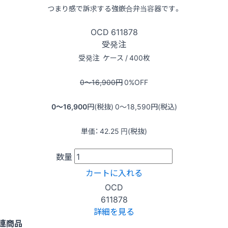
つまり感で訴求する強嵌合弁当容器です。
OCD
611878
受発注
受発注
ケース / 400枚
0〜16,900
円
0
%OFF
0〜16,900
円(税抜)
0〜18,590
円(税込)
単価：
42.25
円(税抜)
数量
カートに入れる
OCD
611878
詳細を見る
連商品