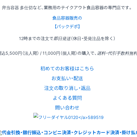
弁当容器 多仕切など、業務用のテイクアウト食品容器の専門店です。
食品容器販売の
【パックデポ】
12時
までの
注文
で
即日発送
（休日・受発注品を除く）
税込
5,500円
（法人宛） /
11,000円
（個人宛）の
購入
で、
送料・代引手数料無
初めてのお客様はこちら
お支払い・配送
注文の取り消し・返品
よくある質問
問い合わせ