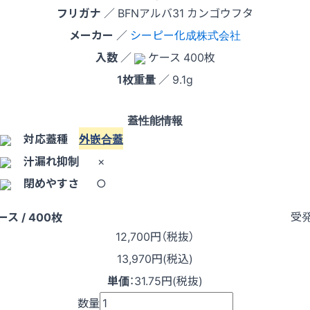
フリガナ
／ BFNアルバ31 カンゴウフタ
メーカー
／
シーピー化成株式会社
入数
／
ケース 400枚
1枚重量
／ 9.1g
蓋性能情報
対応蓋種
外嵌合蓋
汁漏れ抑制
×
閉めやすさ
○
受
ース / 400枚
12,700
円（税抜）
13,970円(税込)
単価
：
31.75円(税抜)
数量