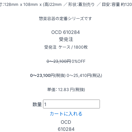
：128mm x 108mm x (高)22mm ／ 形状：蓋別売り ／ 目安：容量 約120
惣菜容器の定番シリーズです
OCD
610284
受発注
受発注
ケース / 1800枚
0〜23,100
円
0
%OFF
0〜23,100
円(税抜)
0〜25,410
円(税込)
単価：
12.83
円(税抜)
数量
カートに入れる
OCD
610284