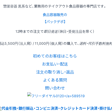
惣菜容器 黒系など、業務用のテイクアウト食品容器の専門店です。
食品容器販売の
【パックデポ】
12時
までの
注文
で
即日発送
（休日・受発注品を除く）
税込
5,500円
（法人宛） /
11,000円
（個人宛）の
購入
で、
送料・代引手数料無
初めてのお客様はこちら
お支払い・配送
注文の取り消し・返品
よくある質問
問い合わせ