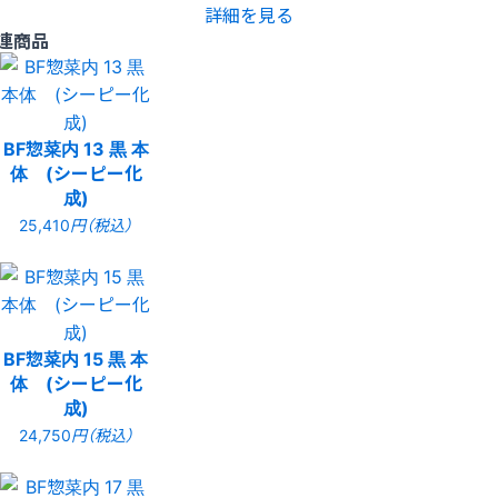
詳細を見る
連商品
BF惣菜内 13 黒 本
体 (シーピー化
成)
25,410
円（税込）
BF惣菜内 15 黒 本
体 (シーピー化
成)
24,750
円（税込）