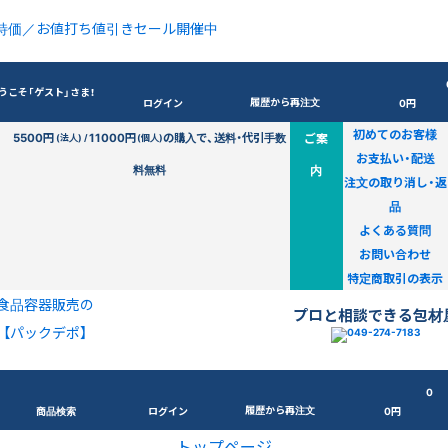
特価／お値打ち値引きセール開催中
うこそ「ゲスト」さま！
履歴から再注文
ログイン
0円
初めてのお客様
5500円
11000円
の購入で、送料・代引手数
ご案
(法人) /
(個人)
お支払い・配送
料無料
内
注文の取り消し・返
品
よくある質問
お問い合わせ
特定商取引の表示
食品容器販売の
プロと相談できる包材
【パックデポ】
0
履歴から再注文
商品検索
ログイン
0円
トップページ