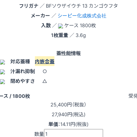
フリガナ
／ BFソウザイウチ 13 カンゴウフタ
メーカー
／
シーピー化成株式会社
入数
／
ケース 1800枚
1枚重量
／ 3.6g
蓋性能情報
対応蓋種
内嵌合蓋
汁漏れ抑制
○
閉めやすさ
△
受
ース / 1800枚
25,400
円（税抜）
27,940円(税込)
単価
：
14.11円(税抜)
数量