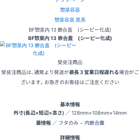
惣菜容器
惣菜容器 黒系
BF惣菜内 13 嵌合蓋 (シーピー化成)
BF惣菜内 13 嵌合蓋 (シーピー化成)
受発注商品
受発注商品は、通常より発送が
最長３営業日程遅れる
場合がご
ざいます。お急ぎのお客様はご注意ください
基本情報
外寸(長辺×短辺×高さ)
／ 128mm×108mm×14mm
蓋情報
／ フタのみ −
内嵌合蓋
詳細情報