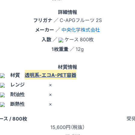
詳細情報
フリガナ
／ C-APGフルーツ 2S
メーカー
／
中央化学株式会社
入数
／
ケース 800枚
1枚重量
／ 12g
材質情報
材質
透明系-エコA-PET容器
レンジ
×
耐油性
×
断熱性
×
受
ース / 800枚
15,600
円（税抜）