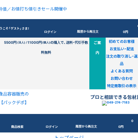
特価／お値打ち値引きセール開催中
うこそ「ゲスト」さま！
履歴から再注文
ログイン
0円
初めてのお客様
5500円
11000円
の購入で、送料・代引手数
ご案
(法人) /
(個人)
お支払い・配送
料無料
内
注文の取り消し・返
品
よくある質問
お問い合わせ
特定商取引の表示
食品容器販売の
プロと相談できる包材
【パックデポ】
0
履歴から再注文
商品検索
ログイン
0円
トップページ