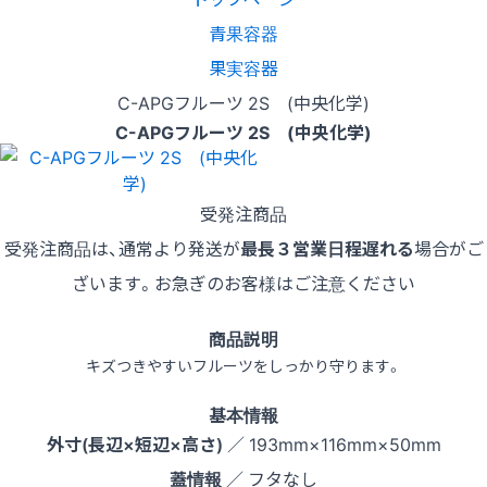
青果容器
果実容器
C-APGフルーツ 2S (中央化学)
C-APGフルーツ 2S (中央化学)
受発注商品
受発注商品は、通常より発送が
最長３営業日程遅れる
場合がご
ざいます。お急ぎのお客様はご注意ください
商品説明
キズつきやすいフルーツをしっかり守ります。
基本情報
外寸(長辺×短辺×高さ)
／ 193mm×116mm×50mm
蓋情報
／ フタなし