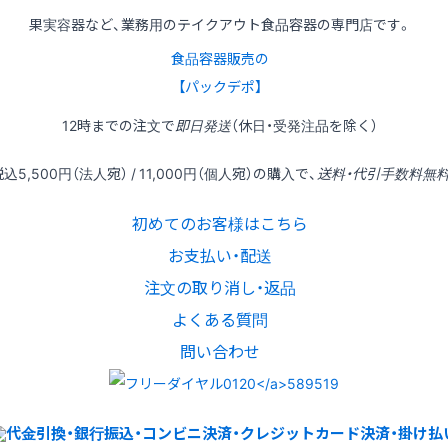
果実容器など、業務用のテイクアウト食品容器の専門店です。
食品容器販売の
【パックデポ】
12時
までの
注文
で
即日発送
（休日・受発注品を除く）
税込
5,500円
（法人宛） /
11,000円
（個人宛）の
購入
で、
送料・代引手数料無
初めてのお客様はこちら
お支払い・配送
注文の取り消し・返品
よくある質問
問い合わせ