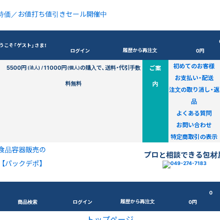
特価／お値打ち値引きセール開催中
うこそ「ゲスト」さま！
履歴から再注文
ログイン
0円
初めてのお客様
5500円
11000円
の購入で、送料・代引手数
ご案
(法人) /
(個人)
お支払い・配送
料無料
内
注文の取り消し・返
品
よくある質問
お問い合わせ
特定商取引の表示
食品容器販売の
プロと相談できる包材
【パックデポ】
0
履歴から再注文
商品検索
ログイン
0円
トップページ