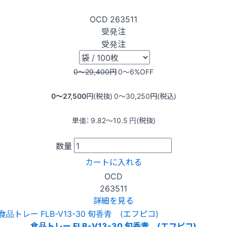
OCD
263511
受発注
受発注
0〜29,400
円
0〜6
%OFF
0〜27,500
円(税抜)
0〜30,250
円(税込)
単価：
9.82〜10.5
円(税抜)
数量
カートに入れる
OCD
263511
詳細を見る
食品トレー FLB-V13-30 旬香青 (エフピコ)