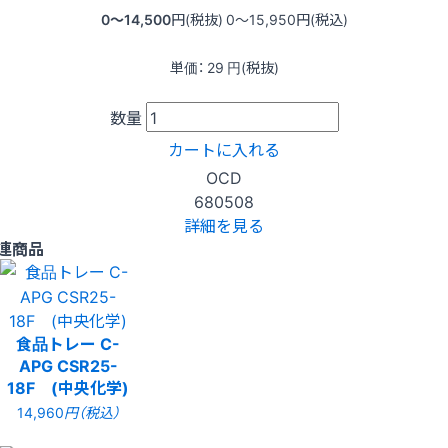
0〜14,500
円(税抜)
0〜15,950
円(税込)
単価：
29
円(税抜)
数量
カートに入れる
OCD
680508
詳細を見る
連商品
食品トレー C-
APG CSR25-
18F (中央化学)
14,960
円（税込）