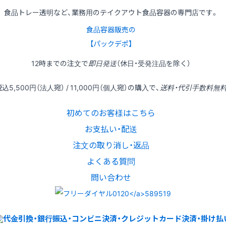
食品トレー透明など、業務用のテイクアウト食品容器の専門店です。
食品容器販売の
【パックデポ】
12時
までの
注文
で
即日発送
（休日・受発注品を除く）
税込
5,500円
（法人宛） /
11,000円
（個人宛）の
購入
で、
送料・代引手数料無
初めてのお客様はこちら
お支払い・配送
注文の取り消し・返品
よくある質問
問い合わせ