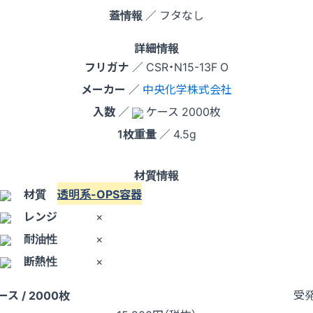
蓋情報
／ フタなし
詳細情報
フリガナ
／ CSR・N15-13F O
メーカー
／
中央化学株式会社
入数
／
ケース 2000枚
1枚重量
／ 4.5g
材質情報
材質
透明系-OPS容器
レンジ
×
耐油性
×
断熱性
×
受
ース / 2000枚