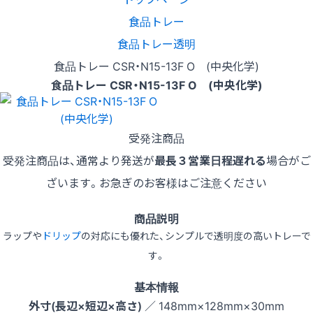
食品トレー
食品トレー透明
食品トレー CSR・N15-13F O (中央化学)
食品トレー CSR・N15-13F O (中央化学)
受発注商品
受発注商品は、通常より発送が
最長３営業日程遅れる
場合がご
ざいます。お急ぎのお客様はご注意ください
商品説明
ラップや
ドリップ
の対応にも優れた、シンプルで透明度の高いトレーで
す。
基本情報
外寸(長辺×短辺×高さ)
／ 148mm×128mm×30mm