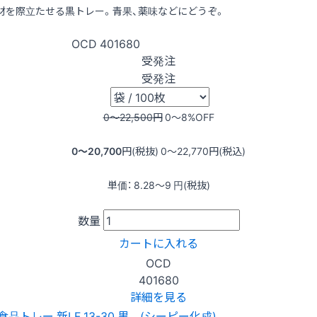
材を際立たせる黒トレー。青果、薬味などにどうぞ。
OCD
401680
受発注
受発注
0〜22,500
円
0〜8
%OFF
0〜20,700
円(税抜)
0〜22,770
円(税込)
単価：
8.28〜9
円(税抜)
数量
カートに入れる
OCD
401680
詳細を見る