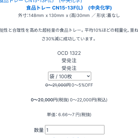
食品トレー CN15-13F(L) (中央化学)
外寸：148mm x 130mm x (高)30mm ／ 形状：蓋なし
能性と合理性を高めた超軽量の食品トレー。平均10%ほどの軽量化、重
さ30%減に成功しています。
OCD
1322
受発注
受発注
0〜21,000
円
0〜5
%OFF
0〜20,000
円(税抜)
0〜22,000
円(税込)
単価：
6.66〜7
円(税抜)
数量