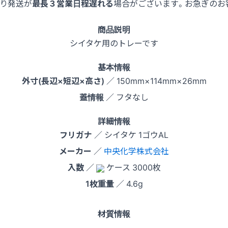
より発送が
最長３営業日程遅れる
場合がございます。お急ぎのお
商品説明
シイタケ用のトレーです
基本情報
外寸(長辺×短辺×高さ)
／ 150mm×114mm×26mm
蓋情報
／ フタなし
詳細情報
フリガナ
／ シイタケ 1ゴウAL
メーカー
／
中央化学株式会社
入数
／
ケース 3000枚
1枚重量
／ 4.6g
材質情報