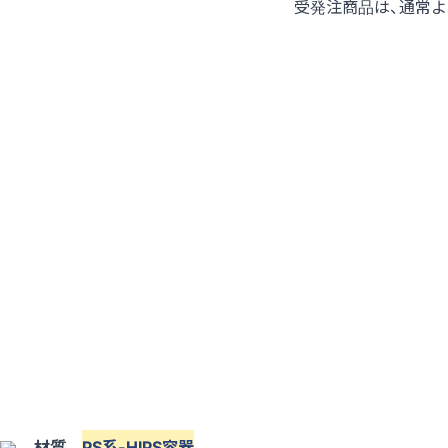
受発注商品は、通常
材質
PS系-HIPS容器