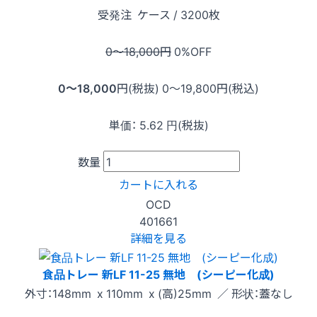
受発注
ケース / 3200枚
0〜18,000
円
0
%OFF
0〜18,000
円(税抜)
0〜19,800
円(税込)
単価：
5.62
円(税抜)
数量
カートに入れる
OCD
401661
詳細を見る
食品トレー 新LF 11-25 無地 (シーピー化成)
外寸：148mm x 110mm x (高)25mm ／ 形状：蓋なし