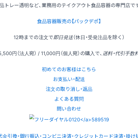
品トレー透明など、業務用のテイクアウト食品容器の専門店で
食品容器販売の【パックデポ】
12時
までの
注文
で
即日発送
（休日・受発注品を除く）
5,500円
（法人宛） /
11,000円
（個人宛）の
購入
で、
送料・代引手数
初めてのお客様はこちら
お支払い・配送
注文の取り消し・返品
よくある質問
問い合わせ