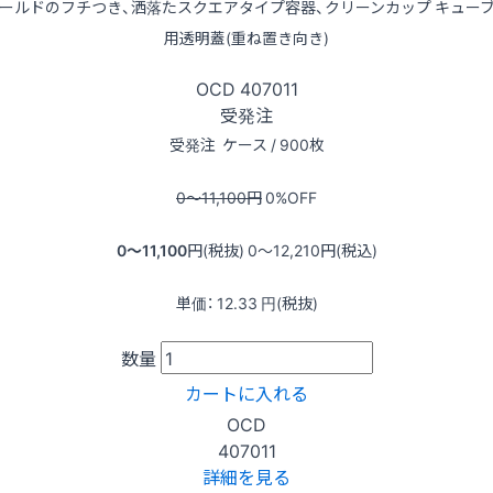
ールドのフチつき、洒落たスクエアタイプ容器、クリーンカップ キューブ
用透明蓋(重ね置き向き)
OCD
407011
受発注
受発注
ケース / 900枚
0〜11,100
円
0
%OFF
0〜11,100
円(税抜)
0〜12,210
円(税込)
単価：
12.33
円(税抜)
数量
カートに入れる
OCD
407011
詳細を見る