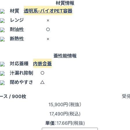
材質情報
材質
透明系-バイオPET容器
レンジ
×
耐油性
○
断熱性
×
蓋性能情報
対応蓋種
内嵌合蓋
汁漏れ抑制
○
閉めやすさ
△
受
ース / 900枚
15,900
円（税抜）
17,490円(税込)
単価
：
17.66円(税抜)