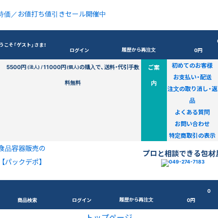
特価／お値打ち値引きセール開催中
うこそ「ゲスト」さま！
履歴から再注文
ログイン
0円
初めてのお客様
5500円
11000円
の購入で、送料・代引手数
ご案
(法人) /
(個人)
お支払い・配送
料無料
内
注文の取り消し・返
品
よくある質問
お問い合わせ
特定商取引の表示
食品容器販売の
プロと相談できる包材
【パックデポ】
0
履歴から再注文
商品検索
ログイン
0円
トップページ