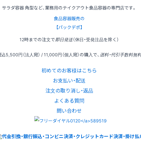
サラダ容器 角型など、業務用のテイクアウト食品容器の専門店です。
食品容器販売の
【パックデポ】
12時
までの
注文
で
即日発送
（休日・受発注品を除く）
税込
5,500円
（法人宛） /
11,000円
（個人宛）の
購入
で、
送料・代引手数料無
初めてのお客様はこちら
お支払い・配送
注文の取り消し・返品
よくある質問
問い合わせ