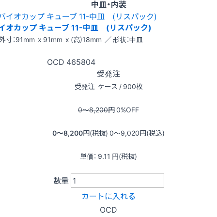
中皿・内装
イオカップ キューブ 11-中皿 (リスパック)
外寸：91mm x 91mm x (高)18mm ／ 形状：中皿
OCD
465804
受発注
受発注
ケース / 900枚
0〜8,200
円
0
%OFF
0〜8,200
円(税抜)
0〜9,020
円(税込)
単価：
9.11
円(税抜)
数量
カートに入れる
OCD