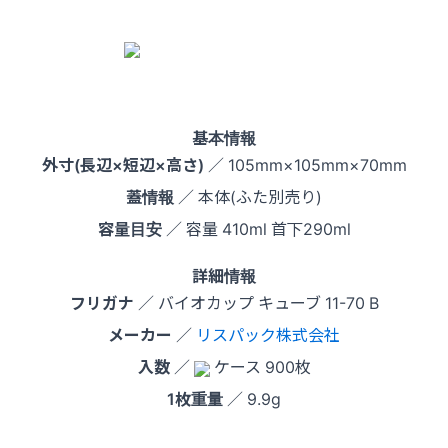
基本情報
外寸(長辺×短辺×高さ)
／ 105mm×105mm×70mm
蓋情報
／ 本体(ふた別売り)
容量目安
／ 容量 410ml 首下290ml
詳細情報
フリガナ
／ バイオカップ キューブ 11-70 B
メーカー
／
リスパック株式会社
入数
／
ケース 900枚
1枚重量
／ 9.9g