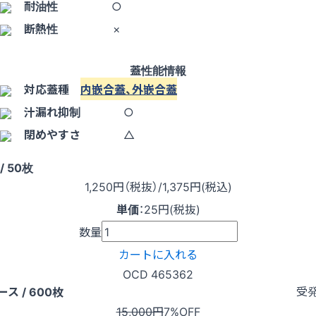
耐油性
○
断熱性
×
蓋性能情報
対応蓋種
内嵌合蓋
、
外嵌合蓋
汁漏れ抑制
○
閉めやすさ
△
/ 50枚
1,250
円（税抜）
/1,375円
(税込)
単価
：
25円(税抜)
数量
カートに入れる
OCD 465362
受
ース / 600枚
15,000円
7%OFF