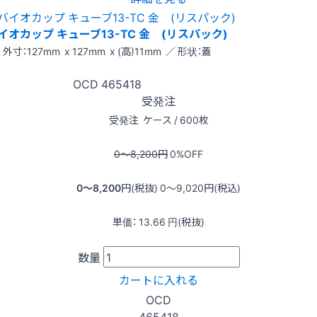
イオカップ キューブ13-TC 金 (リスパック)
外寸：127mm x 127mm x (高)11mm ／ 形状：蓋
OCD
465418
受発注
受発注
ケース / 600枚
0〜8,200
円
0
%OFF
0〜8,200
円(税抜)
0〜9,020
円(税込)
単価：
13.66
円(税抜)
数量
カートに入れる
OCD
465418