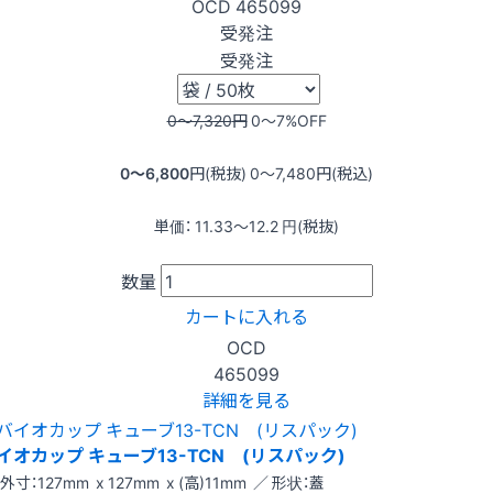
OCD
465099
受発注
受発注
0〜7,320
円
0〜7
%OFF
0〜6,800
円(税抜)
0〜7,480
円(税込)
単価：
11.33〜12.2
円(税抜)
数量
カートに入れる
OCD
465099
詳細を見る
イオカップ キューブ13-TCN (リスパック)
外寸：127mm x 127mm x (高)11mm ／ 形状：蓋