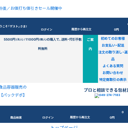
特価／お値打ち値引きセール開催中
うこそ「ゲスト」さま！
履歴から再注文
ログイン
0円
初めてのお客様
5500円
11000円
の購入で、送料・代引手数
ご案
(法人) /
(個人)
お支払い・配送
料無料
内
注文の取り消し・返
品
よくある質問
お問い合わせ
特定商取引の表示
食品容器販売の
プロと相談できる包材
【パックデポ】
0
履歴から再注文
商品検索
ログイン
0円
トップページ