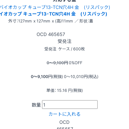
イオカップ キューブ13-TCN穴4H 金 (リスパック)
外寸：127mm x 127mm x (高)11mm ／ 形状：蓋
OCD
465657
受発注
受発注
ケース / 600枚
0〜9,100
円
0
%OFF
0〜9,100
円(税抜)
0〜10,010
円(税込)
単価：
15.16
円(税抜)
数量
カートに入れる
OCD
465657