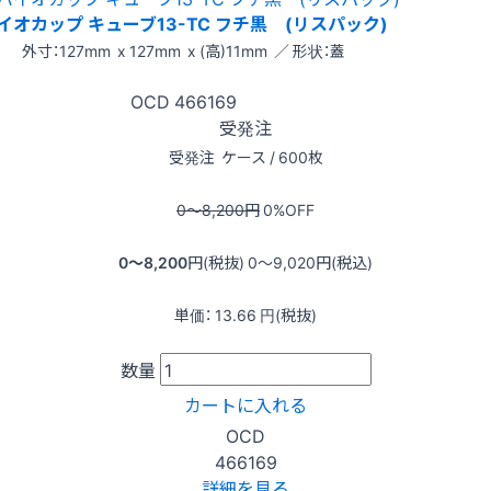
イオカップ キューブ13-TC フチ黒 (リスパック)
外寸：127mm x 127mm x (高)11mm ／ 形状：蓋
OCD
466169
受発注
受発注
ケース / 600枚
0〜8,200
円
0
%OFF
0〜8,200
円(税抜)
0〜9,020
円(税込)
単価：
13.66
円(税抜)
数量
カートに入れる
OCD
466169
詳細を見る