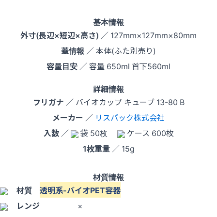
基本情報
外寸(長辺×短辺×高さ)
／ 127mm×127mm×80mm
蓋情報
／ 本体(ふた別売り)
容量目安
／ 容量 650ml 首下560ml
詳細情報
フリガナ
／ バイオカップ キューブ 13-80 B
メーカー
／
リスパック株式会社
入数
／
袋 50枚
ケース 600枚
1枚重量
／ 15g
材質情報
材質
透明系-バイオPET容器
レンジ
×