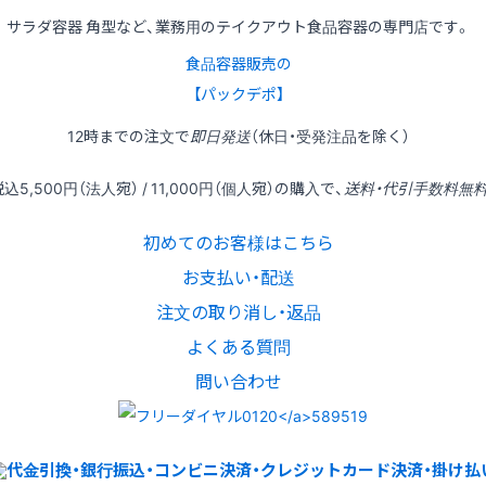
サラダ容器 角型など、業務用のテイクアウト食品容器の専門店です。
食品容器販売の
【パックデポ】
12時
までの
注文
で
即日発送
（休日・受発注品を除く）
税込
5,500円
（法人宛） /
11,000円
（個人宛）の
購入
で、
送料・代引手数料無
初めてのお客様はこちら
お支払い・配送
注文の取り消し・返品
よくある質問
問い合わせ