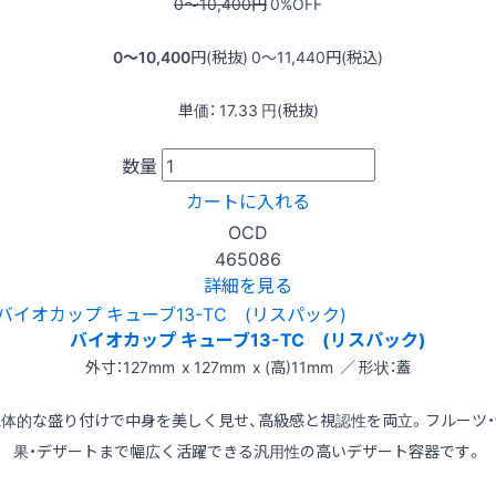
0〜10,400
円
0
%OFF
0〜10,400
円(税抜)
0〜11,440
円(税込)
単価：
17.33
円(税抜)
数量
カートに入れる
OCD
465086
詳細を見る
バイオカップ キューブ13-TC (リスパック)
外寸：127mm x 127mm x (高)11mm ／ 形状：蓋
立体的な盛り付けで中身を美しく見せ、高級感と視認性を両立。フルーツ・
果・デザートまで幅広く活躍できる汎用性の高いデザート容器です。