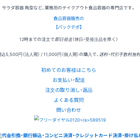
サラダ容器 角型など、業務用のテイクアウト食品容器の専門店です。
食品容器販売の
【パックデポ】
12時
までの
注文
で
即日発送
（休日・受発注品を除く）
税込
5,500円
（法人宛） /
11,000円
（個人宛）の
購入
で、
送料・代引手数料無
初めてのお客様はこちら
お支払い・配送
注文の取り消し・返品
よくある質問
問い合わせ