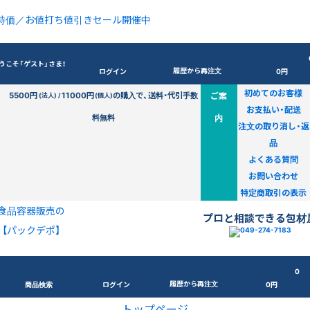
特価／お値打ち値引きセール開催中
うこそ「ゲスト」さま！
履歴から再注文
ログイン
0円
初めてのお客様
5500円
11000円
の購入で、送料・代引手数
ご案
(法人) /
(個人)
お支払い・配送
料無料
内
注文の取り消し・返
品
よくある質問
お問い合わせ
特定商取引の表示
食品容器販売の
プロと相談できる包材
【パックデポ】
0
履歴から再注文
商品検索
ログイン
0円
トップページ