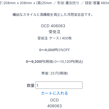
：208mm x 208mm x (高)25mm ／ 形状：蓋別売り ／ 目安：容量 480m
繊細なスタイルと高機能を両立した冷惣菜容器です。
OCD
406063
受発注
受発注
ケース / 400枚
0〜9,200
円
0
%OFF
0〜9,200
円(税抜)
0〜10,120
円(税込)
単価：
23
円(税抜)
数量
カートに入れる
OCD
406063