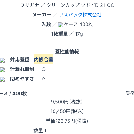
フリガナ
／ クリーンカップ ツドイD 21-OC
メーカー
／
リスパック株式会社
入数
／
ケース 400枚
1枚重量
／ 17g
蓋性能情報
対応蓋種
内嵌合蓋
汁漏れ抑制
○
閉めやすさ
△
受
ース / 400枚
9,500
円（税抜）
10,450円(税込)
単価
：
23.75円(税抜)
数量