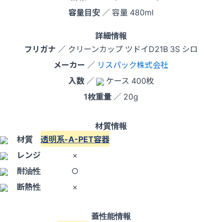
容量目安
／ 容量 480ml
詳細情報
フリガナ
／ クリーンカップ ツドイD21B 3S シロ
メーカー
／
リスパック株式会社
入数
／
ケース 400枚
1枚重量
／ 20g
材質情報
材質
透明系-A-PET容器
レンジ
×
耐油性
○
断熱性
×
蓋性能情報