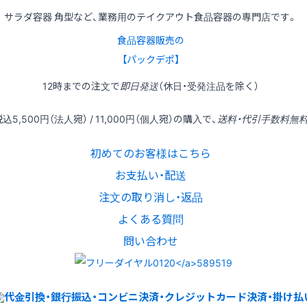
サラダ容器 角型など、業務用のテイクアウト食品容器の専門店です。
食品容器販売の
【パックデポ】
12時
までの
注文
で
即日発送
（休日・受発注品を除く）
税込
5,500円
（法人宛） /
11,000円
（個人宛）の
購入
で、
送料・代引手数料無
初めてのお客様はこちら
お支払い・配送
注文の取り消し・返品
よくある質問
問い合わせ