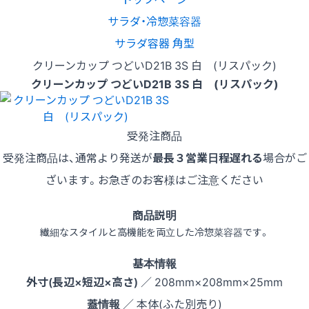
サラダ・冷惣菜容器
サラダ容器 角型
クリーンカップ つどいD21B 3S 白 (リスパック)
クリーンカップ つどいD21B 3S 白 (リスパック)
受発注商品
受発注商品は、通常より発送が
最長３営業日程遅れる
場合がご
ざいます。お急ぎのお客様はご注意ください
商品説明
繊細なスタイルと高機能を両立した冷惣菜容器です。
基本情報
外寸(長辺×短辺×高さ)
／ 208mm×208mm×25mm
蓋情報
／ 本体(ふた別売り)