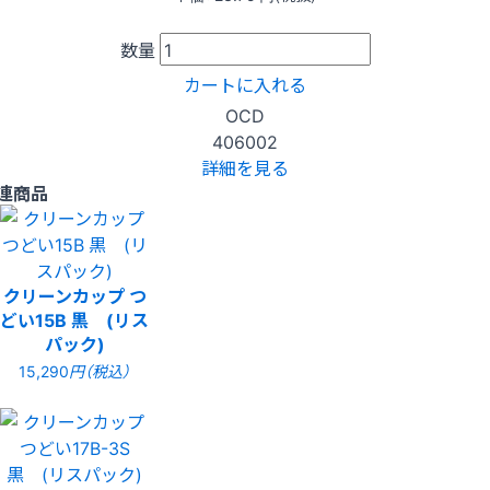
数量
カートに入れる
OCD
406002
詳細を見る
連商品
クリーンカップ つ
どい15B 黒 (リス
パック)
15,290
円（税込）