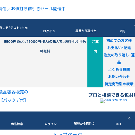
特価／お値打ち値引きセール開催中
うこそ「ゲスト」さま！
履歴から再注文
ログイン
0円
初めてのお客様
5500円
11000円
の購入で、送料・代引手数
ご案
(法人) /
(個人)
お支払い・配送
料無料
内
注文の取り消し・返
品
よくある質問
お問い合わせ
特定商取引の表示
食品容器販売の
プロと相談できる包材
【パックデポ】
0
履歴から再注文
商品検索
ログイン
0円
トップページ