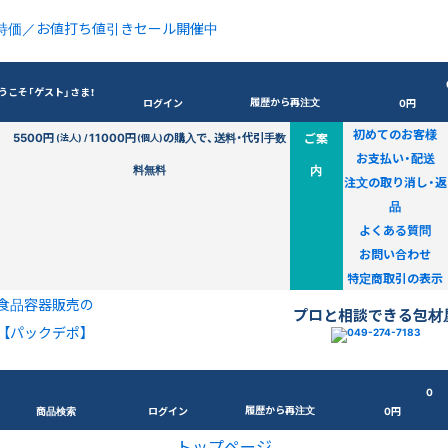
特価／お値打ち値引きセール開催中
うこそ「ゲスト」さま！
履歴から再注文
ログイン
0円
初めてのお客様
5500円
11000円
の購入で、送料・代引手数
ご案
(法人) /
(個人)
お支払い・配送
料無料
内
注文の取り消し・返
品
よくある質問
お問い合わせ
特定商取引の表示
食品容器販売の
プロと相談できる包材
【パックデポ】
0
履歴から再注文
商品検索
ログイン
0円
トップページ