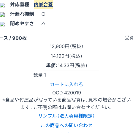
対応蓋種
内嵌合蓋
汁漏れ抑制
○
閉めやすさ
△
受
ース / 900枚
12,900
円（税抜）
14,190円(税込)
単価
：
14.33円(税抜)
数量
カートに入れる
OCD 420019
※食品や付属品が写っている商品写真は、見本の場合がござい
ます。ご不明の際はお問い合わせください。
サンプル（法人会員様限定）
この商品への問い合わせ