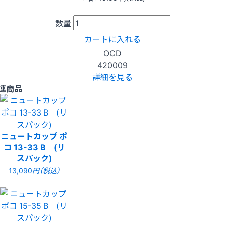
数量
カートに入れる
OCD
420009
詳細を見る
連商品
ニュートカップ ポ
コ 13-33 B (リ
スパック)
13,090
円（税込）