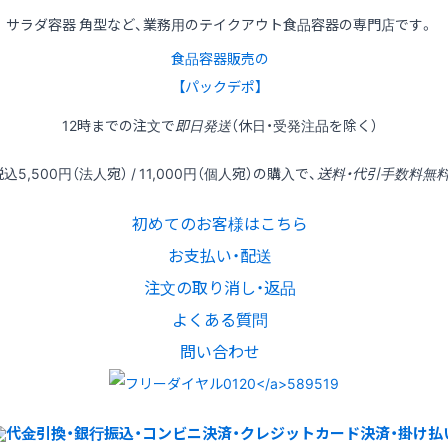
サラダ容器 角型など、業務用のテイクアウト食品容器の専門店です。
食品容器販売の
【パックデポ】
12時
までの
注文
で
即日発送
（休日・受発注品を除く）
税込
5,500円
（法人宛） /
11,000円
（個人宛）の
購入
で、
送料・代引手数料無
初めてのお客様はこちら
お支払い・配送
注文の取り消し・返品
よくある質問
問い合わせ