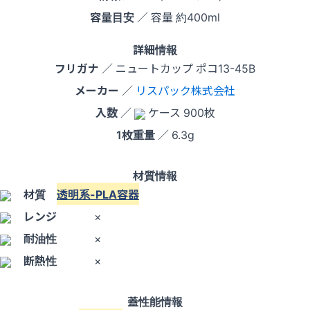
容量目安
／ 容量 約400ml
詳細情報
フリガナ
／ ニュートカップ ポコ13-45B
メーカー
／
リスパック株式会社
入数
／
ケース 900枚
1枚重量
／ 6.3g
材質情報
材質
透明系-PLA容器
レンジ
×
耐油性
×
断熱性
×
蓋性能情報