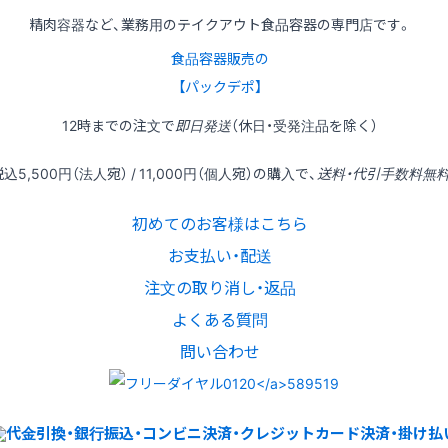
精肉容器など、業務用のテイクアウト食品容器の専門店です。
食品容器販売の
【パックデポ】
12時
までの
注文
で
即日発送
（休日・受発注品を除く）
税込
5,500円
（法人宛） /
11,000円
（個人宛）の
購入
で、
送料・代引手数料無
初めてのお客様はこちら
お支払い・配送
注文の取り消し・返品
よくある質問
問い合わせ