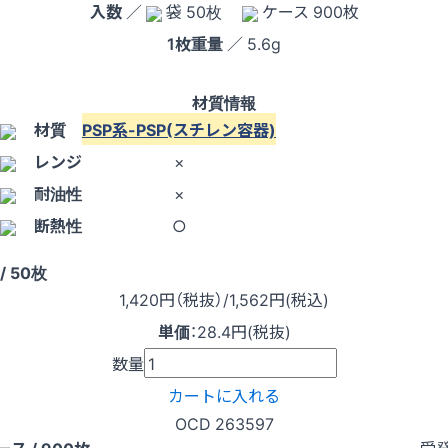
入数
／
袋 50枚
ケース 900枚
1枚重量
／ 5.6g
材質情報
材質
PSP系-PSP(スチレン容器)
レンジ
×
耐油性
×
断熱性
○
/ 50枚
1,420
円（税抜）
/1,562円
(税込)
単価
：
28.4円(税抜)
数量
カートに入れる
OCD 263597
受
ース / 900枚