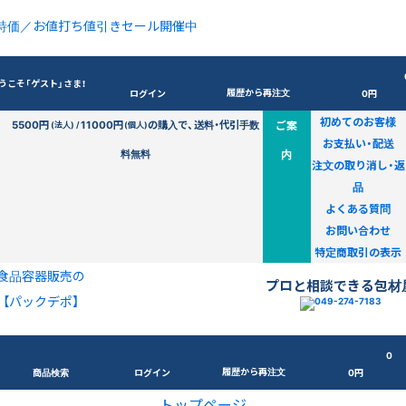
特価／お値打ち値引きセール開催中
うこそ「ゲスト」さま！
履歴から再注文
ログイン
0円
初めてのお客様
5500円
11000円
の購入で、送料・代引手数
ご案
(法人) /
(個人)
お支払い・配送
料無料
内
注文の取り消し・返
品
よくある質問
お問い合わせ
特定商取引の表示
食品容器販売の
プロと相談できる包材
【パックデポ】
0
履歴から再注文
商品検索
ログイン
0円
トップページ