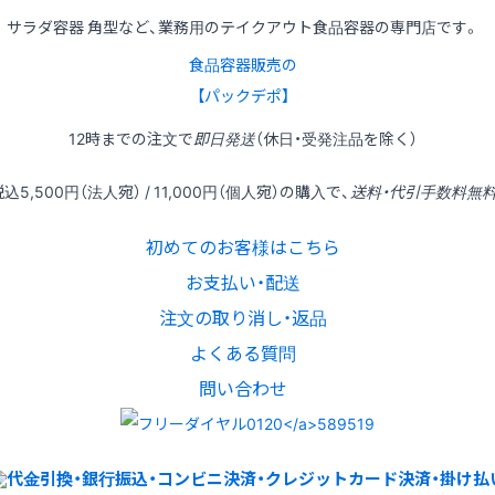
サラダ容器 角型など、業務用のテイクアウト食品容器の専門店です。
食品容器販売の
【パックデポ】
12時
までの
注文
で
即日発送
（休日・受発注品を除く）
税込
5,500円
（法人宛） /
11,000円
（個人宛）の
購入
で、
送料・代引手数料無
初めてのお客様はこちら
お支払い・配送
注文の取り消し・返品
よくある質問
問い合わせ