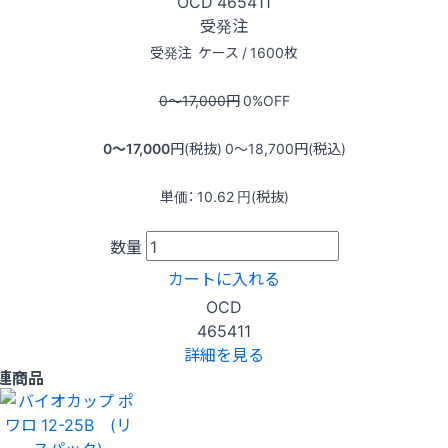
OCD
465411
受発注
受発注
ケース / 1600枚
0〜17,000
円
0
%OFF
0〜17,000
円(税抜)
0〜18,700
円(税込)
単価：
10.62
円(税抜)
数量
カートに入れる
OCD
465411
詳細を見る
連商品