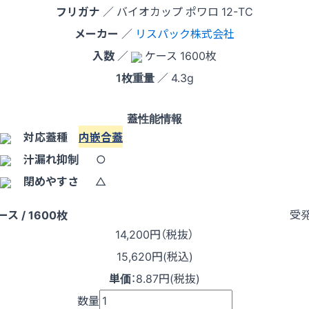
フリガナ
／ バイオカップ ポワロ 12-TC
メーカー
／
リスパック株式会社
入数
／
ケース 1600枚
1枚重量
／ 4.3g
蓋性能情報
対応蓋種
内嵌合蓋
汁漏れ抑制
○
閉めやすさ
△
受
ース / 1600枚
14,200
円（税抜）
15,620円(税込)
単価
：
8.87円(税抜)
数量