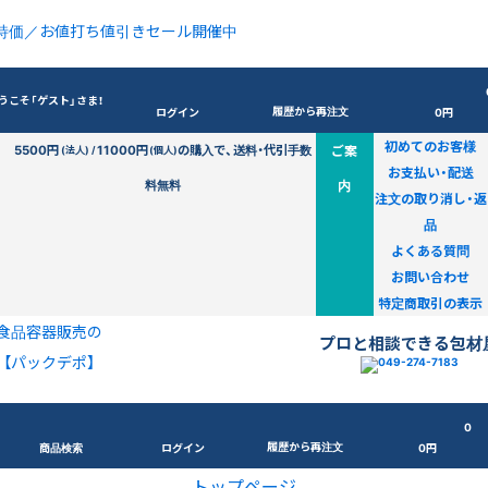
特価／お値打ち値引きセール開催中
うこそ「ゲスト」さま！
履歴から再注文
ログイン
0円
初めてのお客様
5500円
11000円
の購入で、送料・代引手数
ご案
(法人) /
(個人)
お支払い・配送
料無料
内
注文の取り消し・返
品
よくある質問
お問い合わせ
特定商取引の表示
食品容器販売の
プロと相談できる包材
【パックデポ】
0
履歴から再注文
商品検索
ログイン
0円
トップページ