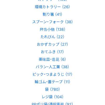
環境カトラリー （26）
割り箸 （41）
スプーン・フォーク （38）
弁当小物 （138）
たれびん （22）
おかずカップ （27）
おてふき （17）
薬味皿・造花 （6）
バラン・人工葉 （38）
ピック・つまようじ （17）
輪ゴム・蓋テープ （11）
袋 （780）
レジ袋 （104）
PPポリ袋(透明重視 （92）