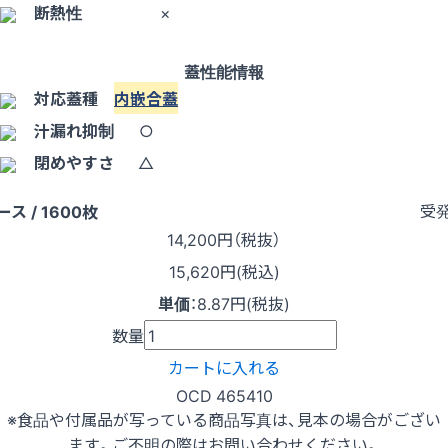
断熱性
×
蓋性能情報
対応蓋種
内嵌合蓋
汁漏れ抑制
○
閉めやすさ
△
受
ース / 1600枚
14,200
円（税抜）
15,620円(税込)
単価
：
8.87円(税抜)
数量
カートに入れる
OCD 465410
※食品や付属品が写っている商品写真は、見本の場合がござい
ます。ご不明の際はお問い合わせください。