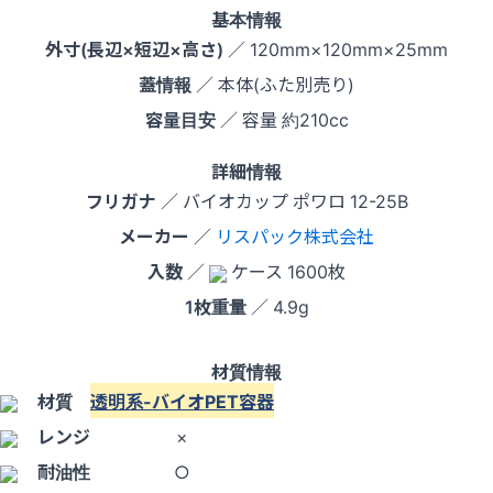
基本情報
外寸(長辺×短辺×高さ)
／ 120mm×120mm×25mm
蓋情報
／ 本体(ふた別売り)
容量目安
／ 容量 約210cc
詳細情報
フリガナ
／ バイオカップ ポワロ 12-25B
メーカー
／
リスパック株式会社
入数
／
ケース 1600枚
1枚重量
／ 4.9g
材質情報
材質
透明系-バイオPET容器
レンジ
×
耐油性
○