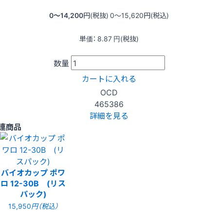
0〜14,200
円(税抜)
0〜15,620
円(税込)
単価：
8.87
円(税抜)
数量
カートに入れる
OCD
465386
詳細を見る
連商品
バイオカップ ポワ
ロ 12-30B (リス
パック)
15,950
円（税込）