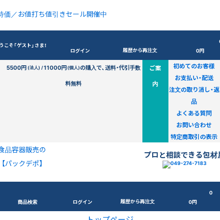
特価／お値打ち値引きセール開催中
うこそ「ゲスト」さま！
履歴から再注文
ログイン
0円
初めてのお客様
5500円
11000円
の購入で、送料・代引手数
ご案
(法人) /
(個人)
お支払い・配送
料無料
内
注文の取り消し・返
品
よくある質問
お問い合わせ
特定商取引の表示
食品容器販売の
プロと相談できる包材
【パックデポ】
0
履歴から再注文
商品検索
ログイン
0円
トップページ