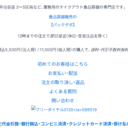
弁当容器 3〜5区画など、業務用のテイクアウト食品容器の専門店です。
食品容器販売の
【パックデポ】
12時
までの
注文
で
即日発送
（休日・受発注品を除く）
税込
5,500円
（法人宛） /
11,000円
（個人宛）の
購入
で、
送料・代引手数料無
初めてのお客様はこちら
お支払い・配送
注文の取り消し・返品
よくある質問
問い合わせ