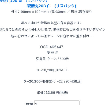
饗膳丸20B 白 (リスパック)
外寸：199mm x 199mm x (高)30mm ／ 形状：蓋別売り
選べる中皿が特徴の丸型お弁当容器です。
型ならではの柔らかく優しい印象で、陳列時にも目を引きやすいデザイン
組み合わせによって料理やシーンに合わせた盛り付け…
OCD
465447
受発注
受発注
ケース / 600枚
0〜20,200
円
0
%OFF
0〜20,200
円(税抜)
0〜22,220
円(税込)
単価：
33.66
円(税抜)
数量