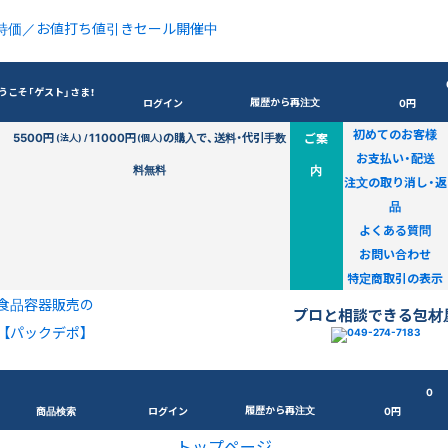
特価／お値打ち値引きセール開催中
うこそ「ゲスト」さま！
履歴から再注文
ログイン
0円
初めてのお客様
5500円
11000円
の購入で、送料・代引手数
ご案
(法人) /
(個人)
お支払い・配送
料無料
内
注文の取り消し・返
品
よくある質問
お問い合わせ
特定商取引の表示
食品容器販売の
プロと相談できる包材
【パックデポ】
0
履歴から再注文
商品検索
ログイン
0円
トップページ