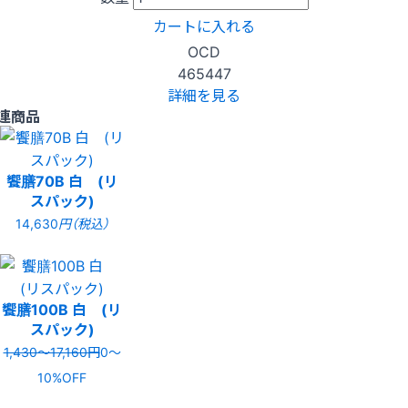
カートに入れる
OCD
465447
詳細を見る
連商品
饗膳70B 白 (リ
スパック)
14,630
円（税込）
饗膳100B 白 (リ
スパック)
1,430〜17,160円
0〜
10%OFF