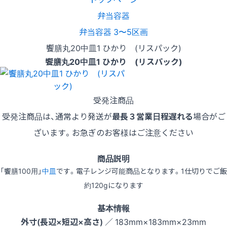
弁当容器
弁当容器 3〜5区画
饗膳丸20中皿1 ひかり (リスパック)
饗膳丸20中皿1 ひかり (リスパック)
受発注商品
受発注商品は、通常より発送が
最長３営業日程遅れる
場合がご
ざいます。お急ぎのお客様はご注意ください
商品説明
「饗膳100用」
中皿
です。電子レンジ可能商品となります。1仕切りでご飯
約120gになります
基本情報
外寸(長辺×短辺×高さ)
／ 183mm×183mm×23mm