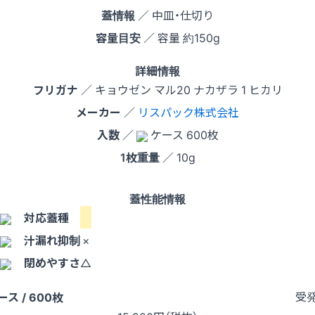
蓋情報
／ 中皿・仕切り
容量目安
／ 容量 約150g
詳細情報
フリガナ
／ キョウゼン マル20 ナカザラ 1 ヒカリ
メーカー
／
リスパック株式会社
入数
／
ケース 600枚
1枚重量
／ 10g
蓋性能情報
対応蓋種
汁漏れ抑制
×
閉めやすさ
△
受
ース / 600枚