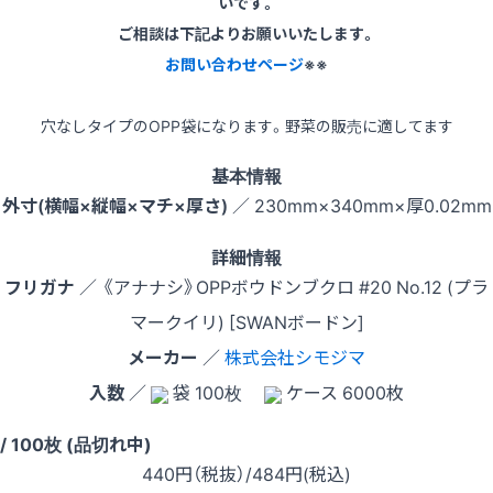
いです。
ご相談は下記よりお願いいたします。
お問い合わせページ
※※
穴なしタイプのOPP袋になります。野菜の販売に適してます
基本情報
外寸(横幅×縦幅×マチ×厚さ)
／ 230mm×340mm×厚0.02mm
詳細情報
フリガナ
／ 《アナナシ》OPPボウドンブクロ #20 No.12 (プラ
マークイリ) [SWANボードン]
メーカー
／
株式会社シモジマ
入数
／
袋 100枚
ケース 6000枚
 / 100枚 (品切れ中)
440
円（税抜）
/484円
(税込)