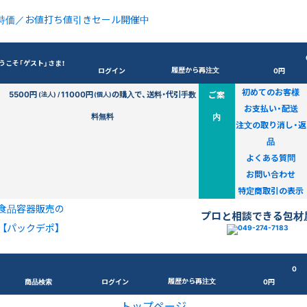
特価／お値打ち値引きセール開催中
うこそ「ゲスト」さま！
履歴から再注文
ログイン
0円
初めてのお客様
5500円
11000円
の購入で、送料・代引手数
ご案
(法人) /
(個人)
お支払い・配送
料無料
内
注文の取り消し・返
品
よくある質問
お問い合わせ
特定商取引の表示
食品容器販売の
プロと相談できる包材
【パックデポ】
0
履歴から再注文
商品検索
ログイン
0円
トップページ