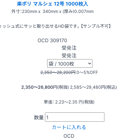
楽ポリ マルシェ 12号 1000枚入
外寸：230mm x 340mm x (厚み)0.007mm
ィッシュ式にサッと取り出せるHD袋です。【サンプル不可】
OCD
309170
受発注
受発注
2,350〜28,200
円
0〜5
%OFF
2,350〜26,800
円(税抜)
2,585〜29,480
円(税込)
単価：
2.23〜2.35
円(税抜)
数量
カートに入れる
OCD