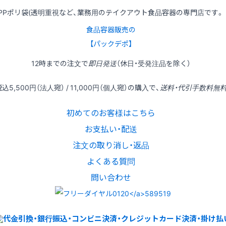
PPポリ袋(透明重視など、業務用のテイクアウト食品容器の専門店です。
食品容器販売の
【パックデポ】
12時
までの
注文
で
即日発送
（休日・受発注品を除く）
税込
5,500円
（法人宛） /
11,000円
（個人宛）の
購入
で、
送料・代引手数料無
初めてのお客様はこちら
お支払い・配送
注文の取り消し・返品
よくある質問
問い合わせ