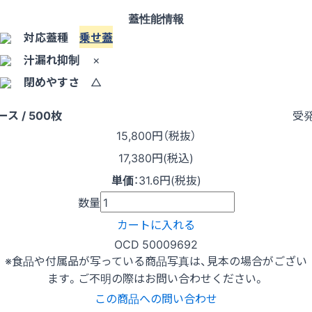
蓋性能情報
対応蓋種
乗せ蓋
汁漏れ抑制
×
閉めやすさ
△
受
ース / 500枚
15,800
円（税抜）
17,380円(税込)
単価
：
31.6円(税抜)
数量
カートに入れる
OCD 50009692
※食品や付属品が写っている商品写真は、見本の場合がござい
ます。ご不明の際はお問い合わせください。
この商品への問い合わせ