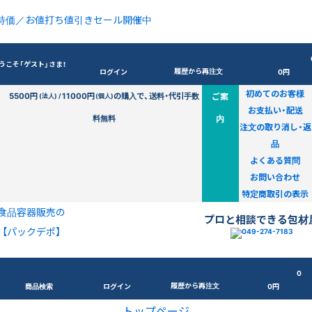
特価／お値打ち値引きセール開催中
うこそ「ゲスト」さま！
履歴から再注文
ログイン
0円
初めてのお客様
5500円
11000円
の購入で、送料・代引手数
ご案
(法人) /
(個人)
お支払い・配送
料無料
内
注文の取り消し・返
品
よくある質問
お問い合わせ
特定商取引の表示
食品容器販売の
プロと相談できる包材
【パックデポ】
0
履歴から再注文
商品検索
ログイン
0円
トップページ