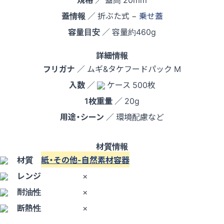
蓋情報
／ 折ぶた式 −
乗せ蓋
容量目安
／ 容量約460g
詳細情報
フリガナ
／ ムギ&タケフードパック M
入数
／
ケース 500枚
1枚重量
／ 20g
用途・シーン
／ 環境配慮など
材質情報
材質
紙・その他-自然素材容器
レンジ
×
耐油性
×
断熱性
×