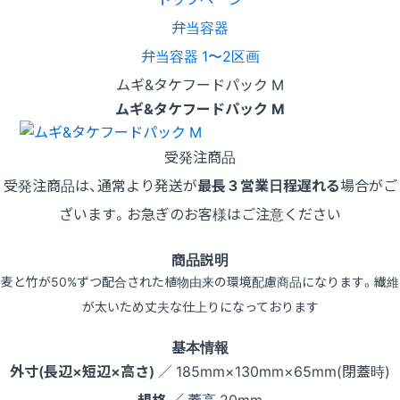
弁当容器
弁当容器 1〜2区画
ムギ&タケフードパック M
ムギ&タケフードパック M
受発注商品
受発注商品は、通常より発送が
最長３営業日程遅れる
場合がご
ざいます。お急ぎのお客様はご注意ください
商品説明
麦と竹が50%ずつ配合された植物由来の環境配慮商品になります。繊維
が太いため丈夫な仕上りになっております
基本情報
外寸(長辺×短辺×高さ)
／ 185mm×130mm×65mm(閉蓋時)
規格
／ 蓋高 20mm