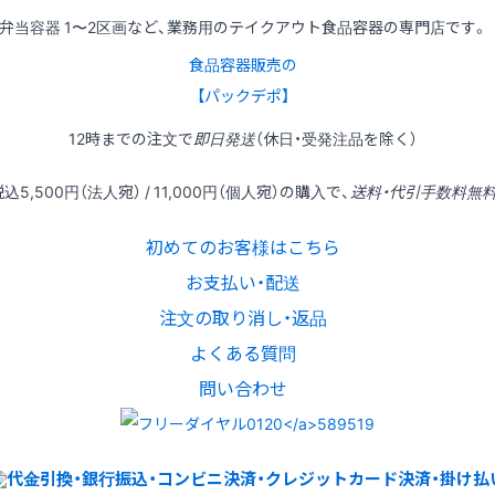
弁当容器 1〜2区画など、業務用のテイクアウト食品容器の専門店です。
食品容器販売の
【パックデポ】
12時
までの
注文
で
即日発送
（休日・受発注品を除く）
税込
5,500円
（法人宛） /
11,000円
（個人宛）の
購入
で、
送料・代引手数料無
初めてのお客様はこちら
お支払い・配送
注文の取り消し・返品
よくある質問
問い合わせ